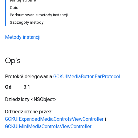
Na tej stronie
Opis
Podsumowanie metody instancji
Szczegóły metody
Metody instancji
Opis
Protokół delegowania
GCKUIMediaButtonBarProtocol
.
Od
3.1
Dziedziczy <NSObject>.
Odziedziczone przez:
GCKUIExpandedMediaControlsViewController
i
GCKUIMiniMediaControlsViewController
.