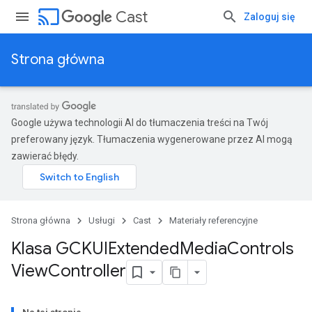
cast
Cast
Zaloguj się
Strona główna
Google używa technologii AI do tłumaczenia treści na Twój
preferowany język. Tłumaczenia wygenerowane przez AI mogą
zawierać błędy.
Strona główna
Usługi
Cast
Materiały referencyjne
Klasa GCKUIExtended
Media
Controls
View
Controller