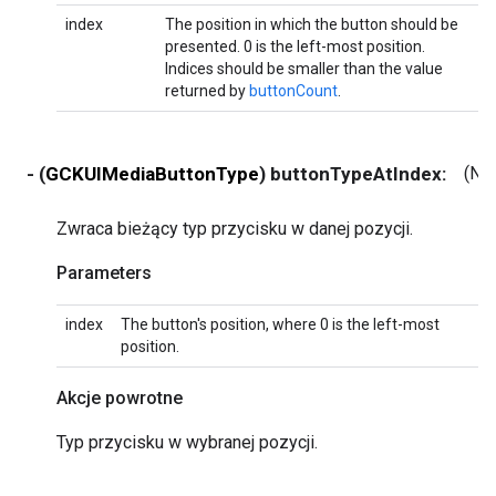
index
The position in which the button should be
presented. 0 is the left-most position.
Indices should be smaller than the value
returned by
buttonCount
.
- (
GCKUIMediaButtonType
) buttonTypeAtIndex:
(NS
Zwraca bieżący typ przycisku w danej pozycji.
Parameters
index
The button's position, where 0 is the left-most
position.
Akcje powrotne
Typ przycisku w wybranej pozycji.