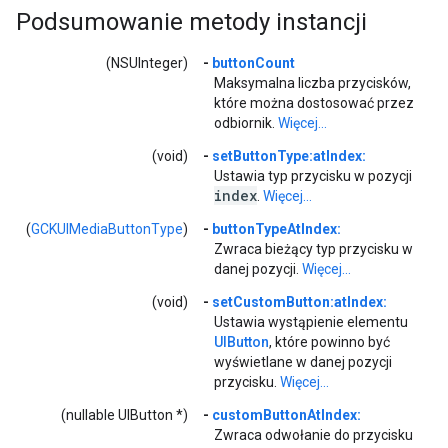
Podsumowanie metody instancji
(NSUInteger)
-
buttonCount
Maksymalna liczba przycisków,
które można dostosować przez
odbiornik.
Więcej...
(void)
-
setButtonType:atIndex:
Ustawia typ przycisku w pozycji
index
.
Więcej...
(
GCKUIMediaButtonType
)
-
buttonTypeAtIndex:
Zwraca bieżący typ przycisku w
danej pozycji.
Więcej...
(void)
-
setCustomButton:atIndex:
Ustawia wystąpienie elementu
UIButton
, które powinno być
wyświetlane w danej pozycji
przycisku.
Więcej...
(nullable UIButton *)
-
customButtonAtIndex:
Zwraca odwołanie do przycisku