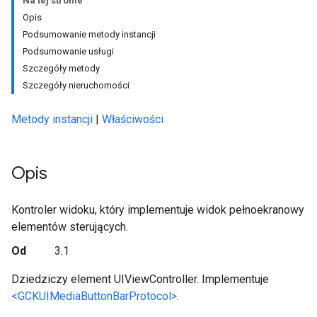
Na tej stronie
Opis
Podsumowanie metody instancji
Podsumowanie usługi
Szczegóły metody
Szczegóły nieruchomości
Metody instancji
|
Właściwości
Opis
Kontroler widoku, który implementuje widok pełnoekranowy
elementów sterujących.
Od
3.1
Dziedziczy element UIViewController. Implementuje
<GCKUIMediaButtonBarProtocol>
.