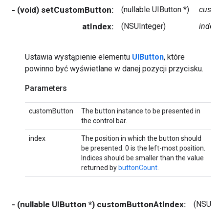
- (void) setCustomButton:
(nullable UIButton *)
cust
atIndex:
(NSUInteger)
index
Ustawia wystąpienie elementu
UIButton
, które
powinno być wyświetlane w danej pozycji przycisku.
Parameters
customButton
The button instance to be presented in
the control bar.
index
The position in which the button should
be presented. 0 is the left-most position.
Indices should be smaller than the value
returned by
buttonCount
.
- (nullable UIButton *) customButtonAtIndex:
(NSUIn