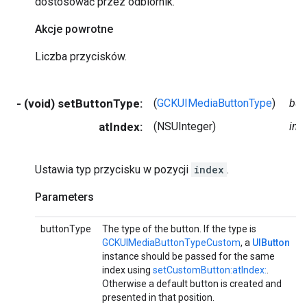
dostosować przez odbiornik.
Akcje powrotne
Liczba przycisków.
- (void) setButtonType:
(
GCKUIMediaButtonType
)
but
atIndex:
(NSUInteger)
ind
Ustawia typ przycisku w pozycji
index
.
Parameters
buttonType
The type of the button. If the type is
GCKUIMediaButtonTypeCustom
, a
UIButton
instance should be passed for the same
index using
setCustomButton:atIndex:
.
Otherwise a default button is created and
presented in that position.