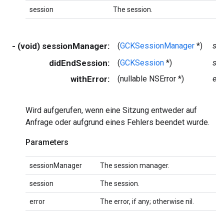
session
The session.
- (void) sessionManager:
(
GCKSessionManager
*)
se
didEndSession:
(
GCKSession
*)
se
withError:
(nullable NSError *)
err
Wird aufgerufen, wenn eine Sitzung entweder auf
Anfrage oder aufgrund eines Fehlers beendet wurde.
Parameters
sessionManager
The session manager.
session
The session.
error
The error, if any; otherwise nil.