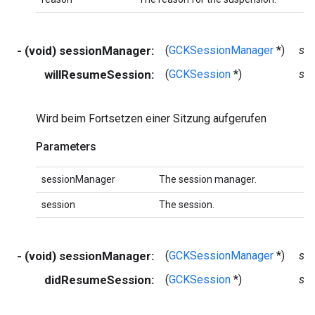
- (void) sessionManager:
(
GCKSessionManager
*)
se
willResumeSession:
(
GCKSession
*)
se
Wird beim Fortsetzen einer Sitzung aufgerufen
Parameters
sessionManager
The session manager.
session
The session.
- (void) sessionManager:
(
GCKSessionManager
*)
se
didResumeSession:
(
GCKSession
*)
se