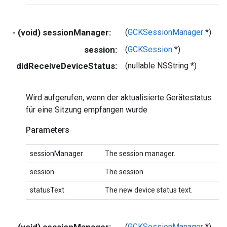
- (void) sessionManager:
(
GCKSessionManager
*)
s
session:
(
GCKSession
*)
s
didReceiveDeviceStatus:
(nullable NSString *)
s
Wird aufgerufen, wenn der aktualisierte Gerätestatus
für eine Sitzung empfangen wurde
Parameters
sessionManager
The session manager.
session
The session.
statusText
The new device status text.
- (void) sessionManager:
(
GCKSessionManager
*)
s