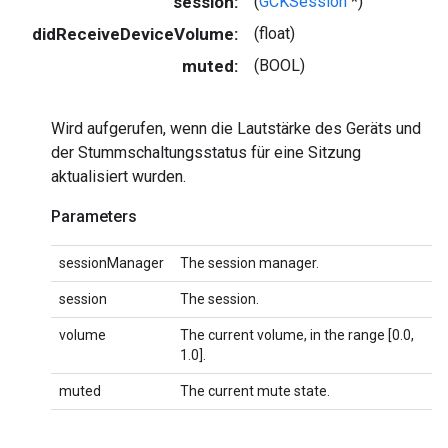
session:
(
GCKSession
*)
didReceiveDeviceVolume:
(float)
muted:
(BOOL)
Wird aufgerufen, wenn die Lautstärke des Geräts und
der Stummschaltungsstatus für eine Sitzung
aktualisiert wurden.
Parameters
sessionManager
The session manager.
session
The session.
volume
The current volume, in the range [0.0,
1.0].
muted
The current mute state.