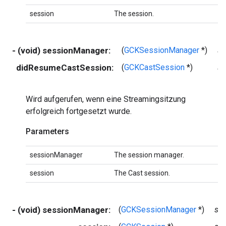
session
The session.
- (void) sessionManager:
(
GCKSessionManager
*)
se
didResumeCastSession:
(
GCKCastSession
*)
se
Wird aufgerufen, wenn eine Streamingsitzung
erfolgreich fortgesetzt wurde.
Parameters
sessionManager
The session manager.
session
The Cast session.
- (void) sessionManager:
(
GCKSessionManager
*)
se