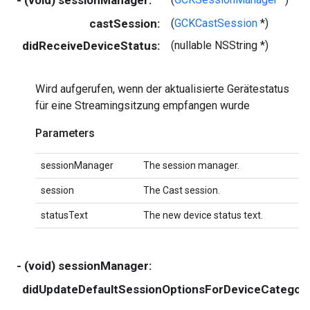
castSession:
(
GCKCastSession
*)
s
didReceiveDeviceStatus:
(nullable NSString *)
s
Wird aufgerufen, wenn der aktualisierte Gerätestatus
für eine Streamingsitzung empfangen wurde
Parameters
sessionManager
The session manager.
session
The Cast session.
statusText
The new device status text.
- (void) sessionManager:
didUpdateDefaultSessionOptionsForDeviceCategory