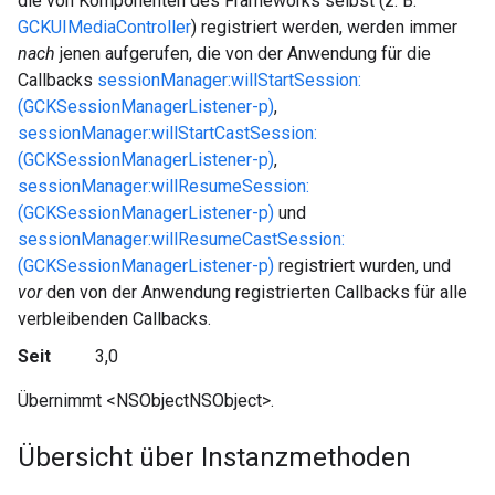
die von Komponenten des Frameworks selbst (z. B.
GCKUIMediaController
) registriert werden, werden immer
nach
jenen aufgerufen, die von der Anwendung für die
Callbacks
sessionManager:willStartSession:
(GCKSessionManagerListener-p)
,
sessionManager:willStartCastSession:
(GCKSessionManagerListener-p)
,
sessionManager:willResumeSession:
(GCKSessionManagerListener-p)
und
sessionManager:willResumeCastSession:
(GCKSessionManagerListener-p)
registriert wurden, und
vor
den von der Anwendung registrierten Callbacks für alle
verbleibenden Callbacks.
Seit
3,0
Übernimmt <NSObjectNSObject>.
Übersicht über Instanzmethoden