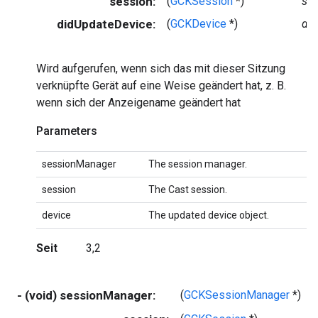
session:
(
GCKSession
*)
se
didUpdateDevice:
(
GCKDevice
*)
dev
Wird aufgerufen, wenn sich das mit dieser Sitzung
verknüpfte Gerät auf eine Weise geändert hat, z. B.
wenn sich der Anzeigename geändert hat
Parameters
sessionManager
The session manager.
session
The Cast session.
device
The updated device object.
Seit
3,2
- (void) sessionManager:
(
GCKSessionManager
*)