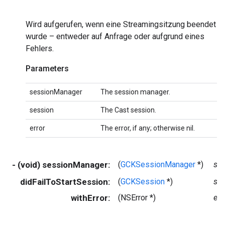
Wird aufgerufen, wenn eine Streamingsitzung beendet
wurde – entweder auf Anfrage oder aufgrund eines
Fehlers.
Parameters
sessionManager
The session manager.
session
The Cast session.
error
The error, if any; otherwise nil.
- (void) sessionManager:
(
GCKSessionManager
*)
se
didFailToStartSession:
(
GCKSession
*)
se
withError:
(NSError *)
err