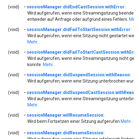
(void)
-
sessionManager:didEndCastSession:withError:
Wird aufgerufen, wenn eine Streamingsitzung beendet 
entweder auf Anfrage oder aufgrund eines Fehlers.
Mehr.
(void)
-
sessionManager:didFailToStartSession:withError:
Wird aufgerufen, wenn eine Sitzung nicht gestartet werd
Mehr...
(void)
-
sessionManager:didFailToStartCastSession:withError
Wird aufgerufen, wenn eine Streamingsitzung nicht gest
konnte.
Mehr...
(void)
-
sessionManager:didSuspendSession:withReason:
Wird aufgerufen, wenn eine Sitzung unterbrochen wurde
(void)
-
sessionManager:didSuspendCastSession:withReason
Wird aufgerufen, wenn eine Streamingsitzung unterbroc
Mehr...
(void)
-
sessionManager:willResumeSession:
Wird beim Fortsetzen einer Sitzung aufgerufen
Mehr...
(void)
-
sessionManager:didResumeSession:
Wird aufgerufen, wenn eine Sitzung erfolgreich fortgese