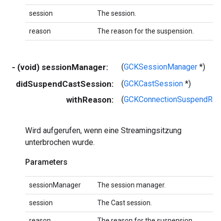
session
The session.
reason
The reason for the suspension.
- (void) sessionManager:
(
GCKSessionManager
*)
didSuspendCastSession:
(
GCKCastSession
*)
withReason:
(
GCKConnectionSuspendRe
Wird aufgerufen, wenn eine Streamingsitzung
unterbrochen wurde.
Parameters
sessionManager
The session manager.
session
The Cast session.
reason
The reason for the suspension.