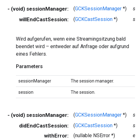
- (void) sessionManager:
(
GCKSessionManager
*)
se
willEndCastSession:
(
GCKCastSession
*)
se
Wird aufgerufen, wenn eine Streamingsitzung bald
beendet wird – entweder auf Anfrage oder aufgrund
eines Fehlers.
Parameters
sessionManager
The session manager.
session
The session.
- (void) sessionManager:
(
GCKSessionManager
*)
se
didEndCastSession:
(
GCKCastSession
*)
se
withError:
(nullable NSError *)
err