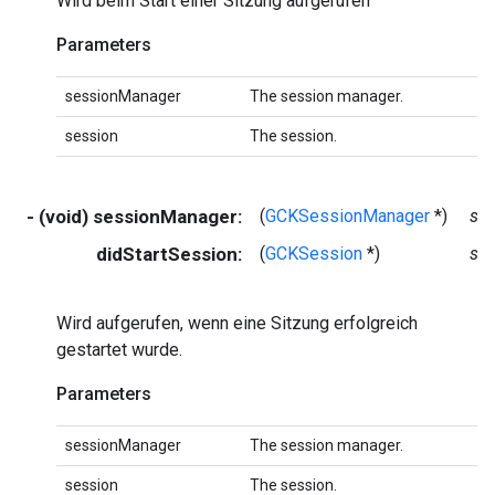
Wird beim Start einer Sitzung aufgerufen
Parameters
sessionManager
The session manager.
session
The session.
- (void) sessionManager:
(
GCKSessionManager
*)
se
didStartSession:
(
GCKSession
*)
se
Wird aufgerufen, wenn eine Sitzung erfolgreich
gestartet wurde.
Parameters
sessionManager
The session manager.
session
The session.