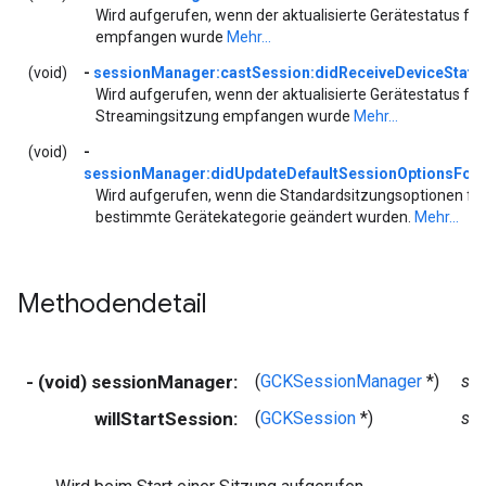
Wird aufgerufen, wenn der aktualisierte Gerätestatus für
empfangen wurde
Mehr...
(void)
-
sessionManager:castSession:didReceiveDeviceStatu
Wird aufgerufen, wenn der aktualisierte Gerätestatus für
Streamingsitzung empfangen wurde
Mehr...
(void)
-
sessionManager:didUpdateDefaultSessionOptionsForD
Wird aufgerufen, wenn die Standardsitzungsoptionen für
bestimmte Gerätekategorie geändert wurden.
Mehr...
Methodendetail
- (void) sessionManager:
(
GCKSessionManager
*)
se
willStartSession:
(
GCKSession
*)
se