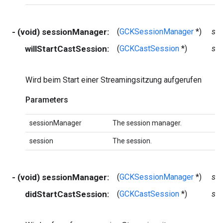
- (void) sessionManager:
(
GCKSessionManager
*)
se
willStartCastSession:
(
GCKCastSession
*)
se
Wird beim Start einer Streamingsitzung aufgerufen
Parameters
sessionManager
The session manager.
session
The session.
- (void) sessionManager:
(
GCKSessionManager
*)
se
didStartCastSession:
(
GCKCastSession
*)
se