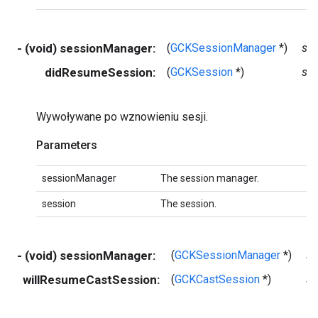
- (void) sessionManager:
(
GCKSessionManager
*)
se
didResumeSession:
(
GCKSession
*)
se
Wywoływane po wznowieniu sesji.
Parameters
sessionManager
The session manager.
session
The session.
- (void) sessionManager:
(
GCKSessionManager
*)
se
willResumeCastSession:
(
GCKCastSession
*)
se