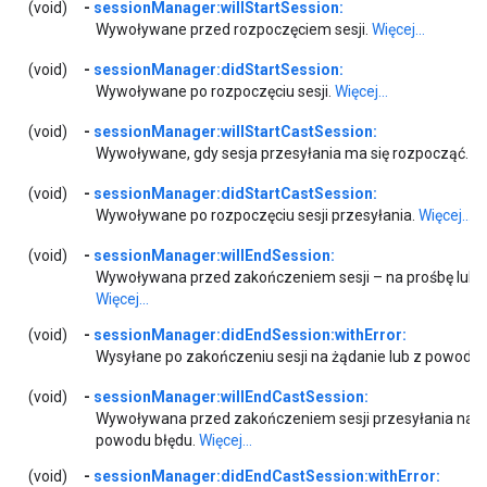
(void)
-
sessionManager:willStartSession:
Wywoływane przed rozpoczęciem sesji.
Więcej...
(void)
-
sessionManager:didStartSession:
Wywoływane po rozpoczęciu sesji.
Więcej...
(void)
-
sessionManager:willStartCastSession:
Wywoływane, gdy sesja przesyłania ma się rozpocząć.
Wi
(void)
-
sessionManager:didStartCastSession:
Wywoływane po rozpoczęciu sesji przesyłania.
Więcej...
(void)
-
sessionManager:willEndSession:
Wywoływana przed zakończeniem sesji – na prośbę lub 
Więcej...
(void)
-
sessionManager:didEndSession:withError:
Wysyłane po zakończeniu sesji na żądanie lub z powodu 
(void)
-
sessionManager:willEndCastSession:
Wywoływana przed zakończeniem sesji przesyłania na żą
powodu błędu.
Więcej...
(void)
-
sessionManager:didEndCastSession:withError: