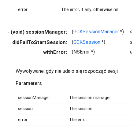
error
The error, if any; otherwise nil.
- (void) sessionManager:
(
GCKSessionManager
*)
se
didFailToStartSession:
(
GCKSession
*)
se
withError:
(NSError *)
err
Wywoływane, gdy nie udało się rozpocząć sesji.
Parameters
sessionManager
The session manager.
session
The session.
error
The error.