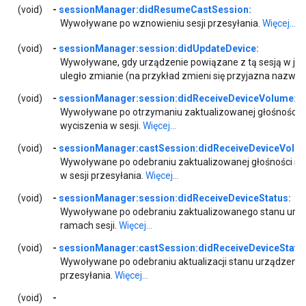
(void)
-
sessionManager:didResumeCastSession:
Wywoływane po wznowieniu sesji przesyłania.
Więcej...
(void)
-
sessionManager:session:didUpdateDevice:
Wywoływane, gdy urządzenie powiązane z tą sesją w jak
uległo zmianie (na przykład zmieni się przyjazna nazwa)
(void)
-
sessionManager:session:didReceiveDeviceVolume:m
Wywoływane po otrzymaniu zaktualizowanej głośności i
wyciszenia w sesji.
Więcej...
(void)
-
sessionManager:castSession:didReceiveDeviceVolu
Wywoływane po odebraniu zaktualizowanej głośności i s
w sesji przesyłania.
Więcej...
(void)
-
sessionManager:session:didReceiveDeviceStatus:
Wywoływane po odebraniu zaktualizowanego stanu urz
ramach sesji.
Więcej...
(void)
-
sessionManager:castSession:didReceiveDeviceStatu
Wywoływane po odebraniu aktualizacji stanu urządzenia 
przesyłania.
Więcej...
(void)
-