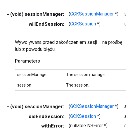
- (void) sessionManager:
(
GCKSessionManager
*)
se
willEndSession:
(
GCKSession
*)
se
Wywoływana przed zakończeniem sesji – na prośbę
lub z powodu błędu.
Parameters
sessionManager
The session manager.
session
The session.
- (void) sessionManager:
(
GCKSessionManager
*)
se
didEndSession:
(
GCKSession
*)
se
withError:
(nullable NSError *)
err