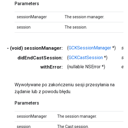
Parameters
sessionManager
The session manager.
session
The session.
- (void) sessionManager:
(
GCKSessionManager
*)
se
didEndCastSession:
(
GCKCastSession
*)
se
withError:
(nullable NSError *)
err
Wywoływane po zakończeniu sesji przesyłania na
żądanie lub z powodu błędu.
Parameters
sessionManager
The session manager.
session
The Cast session.