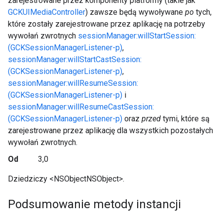
zarejestrowane przez komponenty platformy (takie jak
GCKUIMediaController
) zawsze będą wywoływane
po
tych,
które zostały zarejestrowane przez aplikację na potrzeby
wywołań zwrotnych
sessionManager:willStartSession:
(GCKSessionManagerListener-p)
,
sessionManager:willStartCastSession:
(GCKSessionManagerListener-p)
,
sessionManager:willResumeSession:
(GCKSessionManagerListener-p)
i
sessionManager:willResumeCastSession:
(GCKSessionManagerListener-p)
oraz
przed
tymi, które są
zarejestrowane przez aplikację dla wszystkich pozostałych
wywołań zwrotnych.
Od
3,0
Dziedziczy <NSObjectNSObject>.
Podsumowanie metody instancji