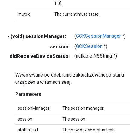
1.0].
muted
The current mute state.
- (void) sessionManager:
(
GCKSessionManager
*)
s
session:
(
GCKSession
*)
s
didReceiveDeviceStatus:
(nullable NSString *)
s
Wywoływane po odebraniu zaktualizowanego stanu
urządzenia w ramach sesji.
Parameters
sessionManager
The session manager.
session
The session.
statusText
The new device status text.