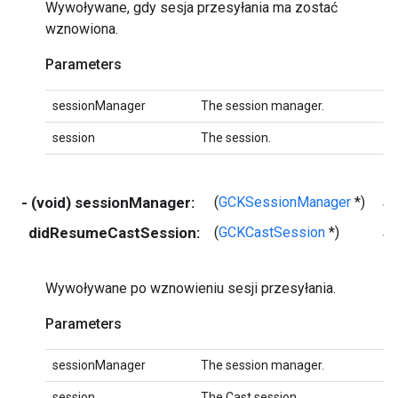
Wywoływane, gdy sesja przesyłania ma zostać
wznowiona.
Parameters
sessionManager
The session manager.
session
The session.
- (void) sessionManager:
(
GCKSessionManager
*)
se
didResumeCastSession:
(
GCKCastSession
*)
se
Wywoływane po wznowieniu sesji przesyłania.
Parameters
sessionManager
The session manager.
session
The Cast session.