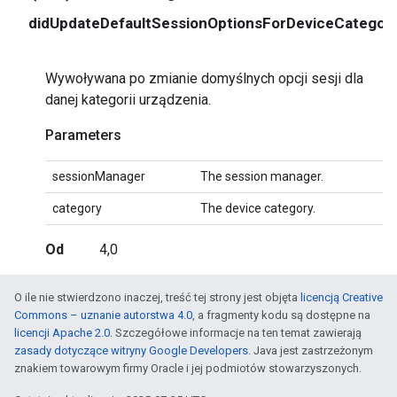
didUpdateDefaultSessionOptionsForDeviceCategory
Wywoływana po zmianie domyślnych opcji sesji dla
danej kategorii urządzenia.
Parameters
sessionManager
The session manager.
category
The device category.
Od
4,0
O ile nie stwierdzono inaczej, treść tej strony jest objęta
licencją Creative
Commons – uznanie autorstwa 4.0
, a fragmenty kodu są dostępne na
licencji Apache 2.0
. Szczegółowe informacje na ten temat zawierają
zasady dotyczące witryny Google Developers
. Java jest zastrzeżonym
znakiem towarowym firmy Oracle i jej podmiotów stowarzyszonych.