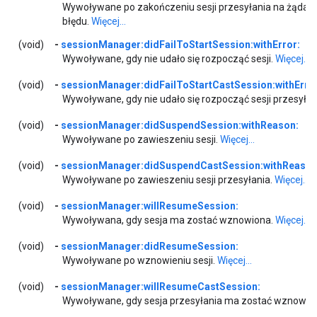
Wywoływane po zakończeniu sesji przesyłania na żądani
błędu.
Więcej...
(void)
-
sessionManager:didFailToStartSession:withError:
Wywoływane, gdy nie udało się rozpocząć sesji.
Więcej...
(void)
-
sessionManager:didFailToStartCastSession:withError
Wywoływane, gdy nie udało się rozpocząć sesji przesyłan
(void)
-
sessionManager:didSuspendSession:withReason:
Wywoływane po zawieszeniu sesji.
Więcej...
(void)
-
sessionManager:didSuspendCastSession:withReason
Wywoływane po zawieszeniu sesji przesyłania.
Więcej...
(void)
-
sessionManager:willResumeSession:
Wywoływana, gdy sesja ma zostać wznowiona.
Więcej...
(void)
-
sessionManager:didResumeSession:
Wywoływane po wznowieniu sesji.
Więcej...
(void)
-
sessionManager:willResumeCastSession:
Wywoływane, gdy sesja przesyłania ma zostać wznowio