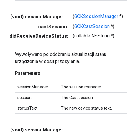
- (void) sessionManager:
(
GCKSessionManager
*)
s
castSession:
(
GCKCastSession
*)
s
didReceiveDeviceStatus:
(nullable NSString *)
s
Wywoływane po odebraniu aktualizacji stanu
urządzenia w sesji przesyłania.
Parameters
sessionManager
The session manager.
session
The Cast session.
statusText
The new device status text.
- (void) sessionManager: