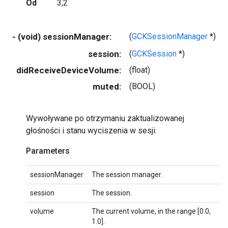
Od
3,2
- (void) sessionManager:
(
GCKSessionManager
*)
session:
(
GCKSession
*)
didReceiveDeviceVolume:
(float)
muted:
(BOOL)
Wywoływane po otrzymaniu zaktualizowanej
głośności i stanu wyciszenia w sesji.
Parameters
sessionManager
The session manager.
session
The session.
volume
The current volume, in the range [0.0,
1.0].