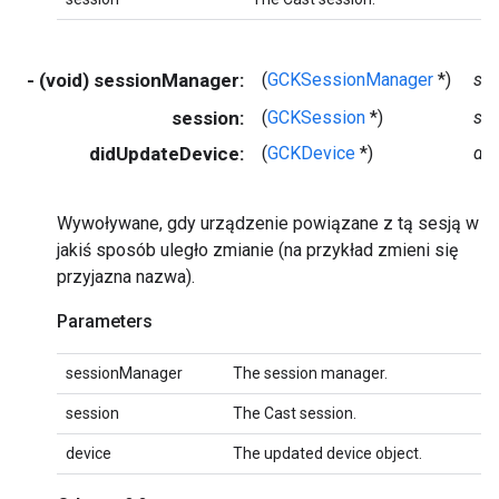
- (void) sessionManager:
(
GCKSessionManager
*)
se
session:
(
GCKSession
*)
se
didUpdateDevice:
(
GCKDevice
*)
dev
Wywoływane, gdy urządzenie powiązane z tą sesją w
jakiś sposób uległo zmianie (na przykład zmieni się
przyjazna nazwa).
Parameters
sessionManager
The session manager.
session
The Cast session.
device
The updated device object.