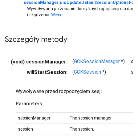
sessionManager:didUpdateDefaultSessionOptionsForD
Wywoływana po zmianie domyślnych opcji sesji dla danej 
urządzenia.
Więcej...
Szczegóły metody
- (void) sessionManager:
(
GCKSessionManager
*)
se
willStartSession:
(
GCKSession
*)
se
Wywoływane przed rozpoczęciem sesji.
Parameters
sessionManager
The session manager.
session
The session.