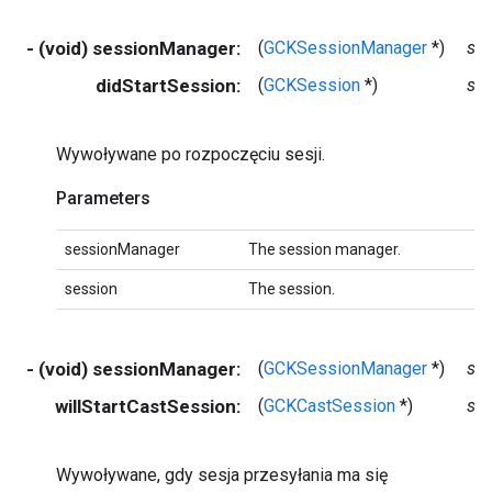
- (void) sessionManager:
(
GCKSessionManager
*)
se
didStartSession:
(
GCKSession
*)
se
Wywoływane po rozpoczęciu sesji.
Parameters
sessionManager
The session manager.
session
The session.
- (void) sessionManager:
(
GCKSessionManager
*)
se
willStartCastSession:
(
GCKCastSession
*)
se
Wywoływane, gdy sesja przesyłania ma się