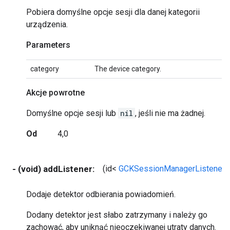
Pobiera domyślne opcje sesji dla danej kategorii
urządzenia.
Parameters
category
The device category.
Akcje powrotne
Domyślne opcje sesji lub
nil
, jeśli nie ma żadnej.
Od
4,0
- (void) addListener:
(id<
GCKSessionManagerListener
Dodaje detektor odbierania powiadomień.
Dodany detektor jest słabo zatrzymany i należy go
zachować, aby uniknąć nieoczekiwanej utraty danych.