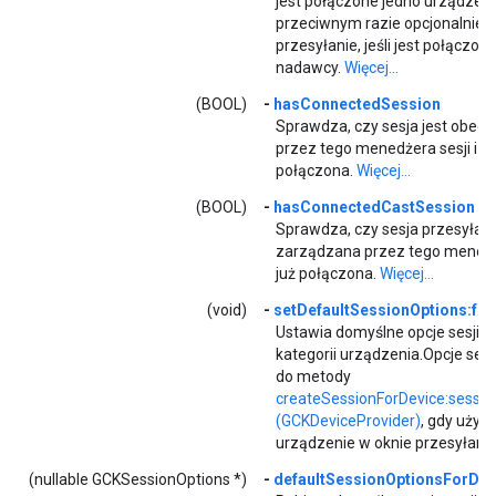
jest połączone jedno urządzen
przeciwnym razie opcjonalnie 
przesyłanie, jeśli jest połączo
nadawcy.
Więcej...
(BOOL)
-
hasConnectedSession
Sprawdza, czy sesja jest obec
przez tego menedżera sesji i cz
połączona.
Więcej...
(BOOL)
-
hasConnectedCastSession
Sprawdza, czy sesja przesyłania
zarządzana przez tego menedżer
już połączona.
Więcej...
(void)
-
setDefaultSessionOptions:fo
Ustawia domyślne opcje sesji 
kategorii urządzenia.Opcje ses
do metody
createSessionForDevice:sessio
(GCKDeviceProvider)
, gdy użyt
urządzenie w oknie przesyłani
(nullable GCKSessionOptions *)
-
defaultSessionOptionsForDev