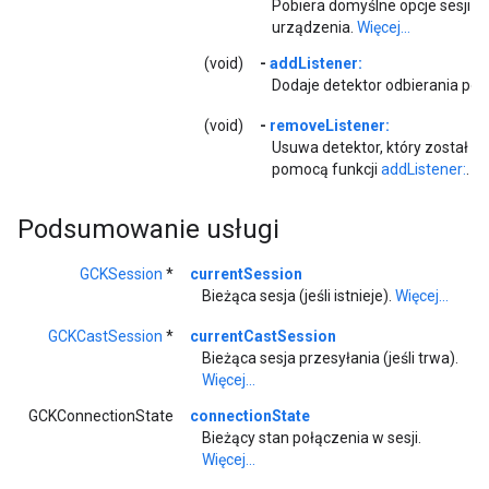
Pobiera domyślne opcje sesji dl
urządzenia.
Więcej...
(void)
-
addListener:
Dodaje detektor odbierania po
(void)
-
removeListener:
Usuwa detektor, który został w
pomocą funkcji
addListener:
.
Wi
Podsumowanie usługi
GCKSession
*
currentSession
Bieżąca sesja (jeśli istnieje).
Więcej...
GCKCastSession
*
currentCastSession
Bieżąca sesja przesyłania (jeśli trwa).
Więcej...
GCKConnectionState
connectionState
Bieżący stan połączenia w sesji.
Więcej...