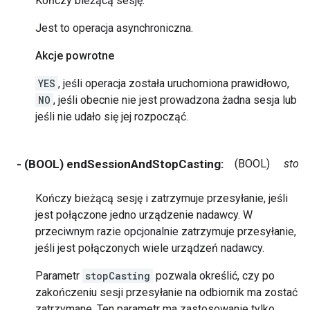
Kończy bieżącą sesję.
Jest to operacja asynchroniczna.
Akcje powrotne
YES
, jeśli operacja została uruchomiona prawidłowo,
NO
, jeśli obecnie nie jest prowadzona żadna sesja lub
jeśli nie udało się jej rozpocząć.
- (BOOL) endSessionAndStopCasting:
(BOOL)
stop
Kończy bieżącą sesję i zatrzymuje przesyłanie, jeśli
jest połączone jedno urządzenie nadawcy. W
przeciwnym razie opcjonalnie zatrzymuje przesyłanie,
jeśli jest połączonych wiele urządzeń nadawcy.
Parametr
stopCasting
pozwala określić, czy po
zakończeniu sesji przesyłanie na odbiornik ma zostać
zatrzymane. Ten parametr ma zastosowanie tylko