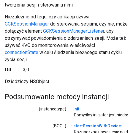
tworzenia sesji i sterowania nimi.
Niezależnie od tego, czy aplikacja używa
GCKSessionManager
do sterowania sesjami, czy nie, może
dołączyć element
GCKSessionManagerListener
, aby
otrzymywać powiadomienia o zdarzeniach sesji. Może też
używać KVO do monitorowania właściwości
connectionState
w celu śledzenia bieżącego stanu cyklu
życia sesji.
Od
3,0
Dziedziczy NSObject.
Podsumowanie metody instancji
(instancetype)
-
init
Domyślny inicjator jest niedost
(BOOL)
-
startSessionWithDevice:
Rozpoczyna nową sesję na dan