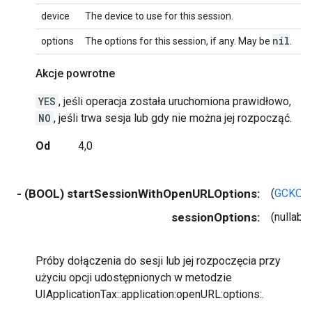
device
The device to use for this session.
nil
options
The options for this session, if any. May be
.
Akcje powrotne
YES
, jeśli operacja została uruchomiona prawidłowo,
NO
, jeśli trwa sesja lub gdy nie można jej rozpocząć.
Od
4,0
- (BOOL) startSessionWithOpenURLOptions:
(
GCKOpe
sessionOptions:
(nullab
Próby dołączenia do sesji lub jej rozpoczęcia przy
użyciu opcji udostępnionych w metodzie
UIApplicationTax::application:openURL:options:.