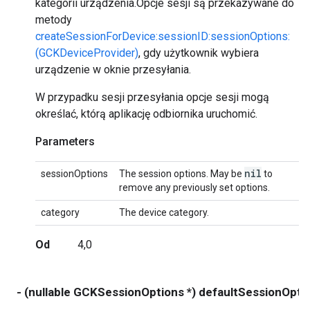
kategorii urządzenia.Opcje sesji są przekazywane do
metody
createSessionForDevice:sessionID:sessionOptions:
(GCKDeviceProvider)
, gdy użytkownik wybiera
urządzenie w oknie przesyłania.
W przypadku sesji przesyłania opcje sesji mogą
określać, którą aplikację odbiornika uruchomić.
Parameters
nil
sessionOptions
The session options. May be
to
remove any previously set options.
category
The device category.
Od
4,0
- (nullable GCKSessionOptions *) defaultSessionOpt