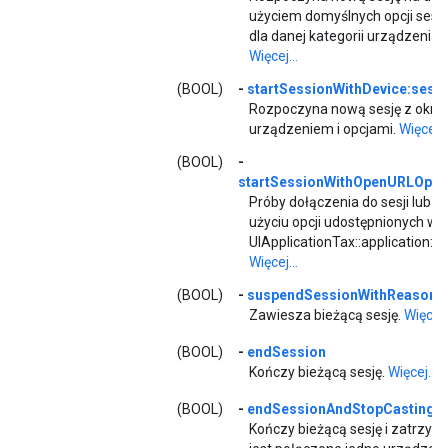
użyciem domyślnych opcji sesj
dla danej kategorii urządzenia (j
Więcej...
(BOOL)
-
startSessionWithDevice:sess
Rozpoczyna nową sesję z okre
urządzeniem i opcjami.
Więcej...
(BOOL)
-
startSessionWithOpenURLOptio
Próby dołączenia do sesji lub je
użyciu opcji udostępnionych w
UIApplicationTax::application:o
Więcej...
(BOOL)
-
suspendSessionWithReason:
Zawiesza bieżącą sesję.
Więcej..
(BOOL)
-
endSession
Kończy bieżącą sesję.
Więcej...
(BOOL)
-
endSessionAndStopCasting:
Kończy bieżącą sesję i zatrzymuj