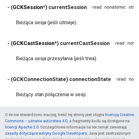
- (
GCKSession
*) currentSession
read
nonatomic
stro
Bieżąca sesja (jeśli istnieje).
- (
GCKCastSession
*) currentCastSession
read
nona
Bieżąca sesja przesyłania (jeśli trwa).
- (GCKConnectionState) connectionState
read
nona
Bieżący stan połączenia w sesji.
O ile nie stwierdzono inaczej, treść tej strony jest objęta
licencją Creative
Commons – uznanie autorstwa 4.0
, a fragmenty kodu są dostępne na
licencji Apache 2.0
. Szczegółowe informacje na ten temat zawierają
zasady dotyczące witryny Google Developers
. Java jest zastrzeżonym