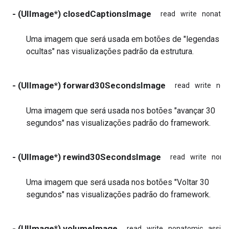
- (UIImage*) closedCaptionsImage
read
write
nonatom
Uma imagem que será usada em botões de "legendas
ocultas" nas visualizações padrão da estrutura.
- (UIImage*) forward30SecondsImage
read
write
non
Uma imagem que será usada nos botões "avançar 30
segundos" nas visualizações padrão do framework.
- (UIImage*) rewind30SecondsImage
read
write
nona
Uma imagem que será usada nos botões "Voltar 30
segundos" nas visualizações padrão do framework.
- (UIImage*) volumeImage
read
write
nonatomic
assign