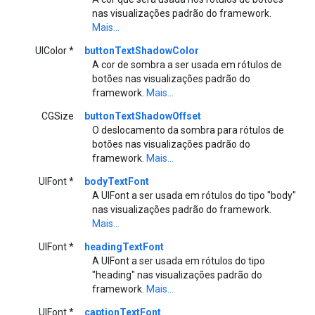
nas visualizações padrão do framework.
Mais...
UIColor *
buttonTextShadowColor
A cor de sombra a ser usada em rótulos de
botões nas visualizações padrão do
framework.
Mais...
CGSize
buttonTextShadowOffset
O deslocamento da sombra para rótulos de
botões nas visualizações padrão do
framework.
Mais...
UIFont *
bodyTextFont
A UIFont a ser usada em rótulos do tipo "body"
nas visualizações padrão do framework.
Mais...
UIFont *
headingTextFont
A UIFont a ser usada em rótulos do tipo
"heading" nas visualizações padrão do
framework.
Mais...
UIFont *
captionTextFont