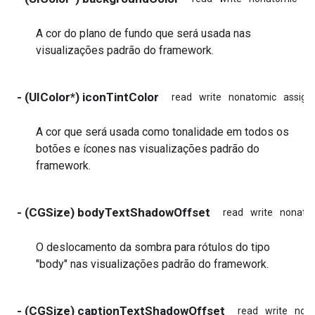
A cor do plano de fundo que será usada nas
visualizações padrão do framework.
- (UIColor*) iconTintColor
read
write
nonatomic
assign
A cor que será usada como tonalidade em todos os
botões e ícones nas visualizações padrão do
framework.
- (CGSize) bodyTextShadowOffset
read
write
nonato
O deslocamento da sombra para rótulos do tipo
"body" nas visualizações padrão do framework.
- (CGSize) captionTextShadowOffset
read
write
non