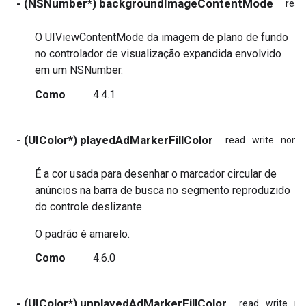
- (NSNumber*) backgroundImageContentMode
read
O UIViewContentMode da imagem de plano de fundo
no controlador de visualização expandida envolvido
em um NSNumber.
Como
4.4.1
- (UIColor*) playedAdMarkerFillColor
read
write
nona
É a cor usada para desenhar o marcador circular de
anúncios na barra de busca no segmento reproduzido
do controle deslizante.
O padrão é amarelo.
Como
4.6.0
- (UIColor*) unplayedAdMarkerFillColor
read
write
no