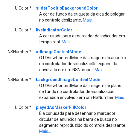
UIColor *
sliderTooltipBackgroundColor
A cor de fundo da etiqueta da dica do polegar
no controle deslizante.
Mais...
UIColor *
liveIndicatorColor
A cor usada para o marcador do indicador em
tempo real.
Mais...
NSNumber *
adImageContentMode
O UIViewContentMode da imagem do anúncio
no controlador de visualização expandida
envolvido em um NSNumber.
Mais...
NSNumber *
backgroundImageContentMode
O UIViewContentMode da imagem de plano
de fundo no controlador de visualização
expandida envolvido em um NSNumber.
Mais...
UIColor *
playedAdMarkerFillColor
É a cor usada para desenhar o marcador
circular de anúncios na barra de busca no
segmento reproduzido do controle deslizante.
Mais...