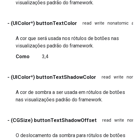
visualizações padrão do framework.
- (UIColor*) buttonTextColor
read
write
nonatomic
ass
A cor que será usada nos rótulos de botões nas
visualizações padrão do framework.
Como
3,4
- (UIColor*) buttonTextShadowColor
read
write
nona
A cor de sombra a ser usada em rótulos de botões
nas visualizações padrão do framework.
- (CGSize) buttonTextShadowOffset
read
write
nona
O deslocamento da sombra para rótulos de botões