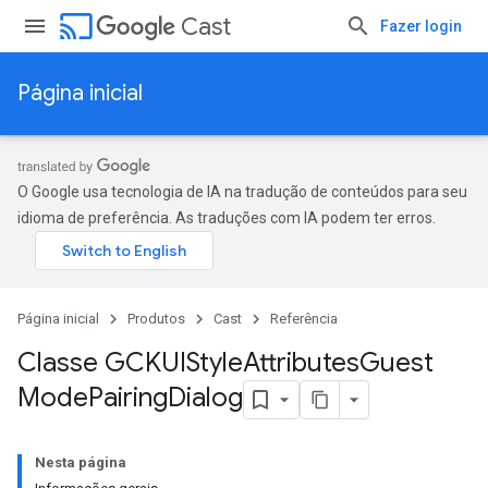
cast
Cast
Fazer login
Página inicial
O Google usa tecnologia de IA na tradução de conteúdos para seu
idioma de preferência. As traduções com IA podem ter erros.
Página inicial
Produtos
Cast
Referência
Classe GCKUIStyle
Attributes
Guest
Mode
Pairing
Dialog
Nesta página