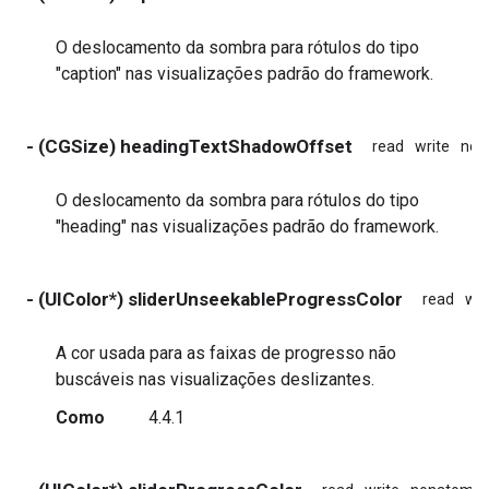
O deslocamento da sombra para rótulos do tipo
"caption" nas visualizações padrão do framework.
- (CGSize) headingTextShadowOffset
read
write
non
O deslocamento da sombra para rótulos do tipo
"heading" nas visualizações padrão do framework.
- (UIColor*) sliderUnseekableProgressColor
read
wri
A cor usada para as faixas de progresso não
buscáveis nas visualizações deslizantes.
Como
4.4.1