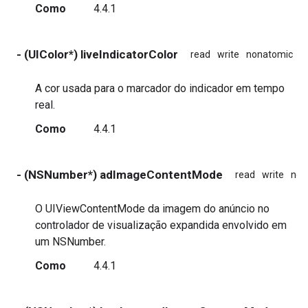
Como
4.4.1
- (UIColor*) liveIndicatorColor
read
write
nonatomic
a
A cor usada para o marcador do indicador em tempo
real.
Como
4.4.1
- (NSNumber*) adImageContentMode
read
write
non
O UIViewContentMode da imagem do anúncio no
controlador de visualização expandida envolvido em
um NSNumber.
Como
4.4.1