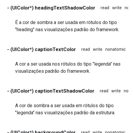
- (UIColor*) headingTextShadowColor
read
write
non
É a cor de sombra a ser usada em rótulos do tipo
"heading" nas visualizações padrão do framework.
- (UIColor*) captionTextColor
read
write
nonatomic
as
A cor a ser usada nos rótulos do tipo "legenda" nas
visualizações padrão do framework.
- (UIColor*) captionTextShadowColor
read
write
nona
A cor de sombra a ser usada em rótulos do tipo
"legenda" nas visualizações padrão da estrutura.
- (UIColor*) backgroundColor
read
write
nonatomic
as