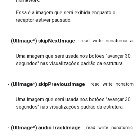
framework.
Essa é a imagem que será exibida enquanto o
receptor estiver pausado.
- (UIImage*) skipNextImage
read
write
nonatomic
assi
Uma imagem que será usada nos botões "avançar 30
segundos" nas visualizações padrão da estrutura.
- (UIImage*) skipPreviousImage
read
write
nonatomic
Uma imagem que será usada nos botões "avançar 30
segundos" nas visualizações padrão da estrutura.
- (UIImage*) audioTrackImage
read
write
nonatomic
a