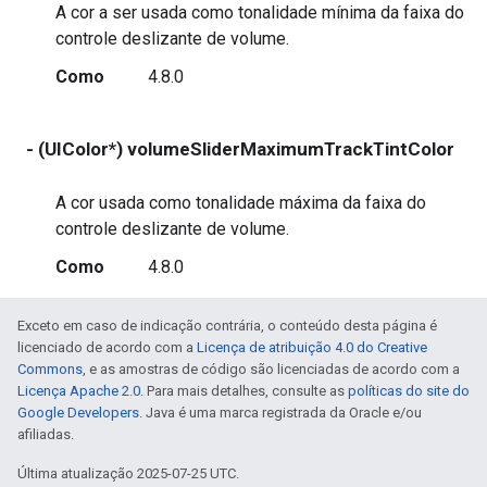
A cor a ser usada como tonalidade mínima da faixa do
controle deslizante de volume.
Como
4.8.0
- (UIColor*) volumeSliderMaximumTrackTintColor
r
A cor usada como tonalidade máxima da faixa do
controle deslizante de volume.
Como
4.8.0
Exceto em caso de indicação contrária, o conteúdo desta página é
licenciado de acordo com a
Licença de atribuição 4.0 do Creative
Commons
, e as amostras de código são licenciadas de acordo com a
Licença Apache 2.0
. Para mais detalhes, consulte as
políticas do site do
Google Developers
. Java é uma marca registrada da Oracle e/ou
afiliadas.
Última atualização 2025-07-25 UTC.