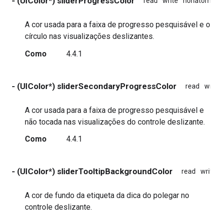
- (UIColor*) sliderProgressColor
read
write
nonatomic
A cor usada para a faixa de progresso pesquisável e o
círculo nas visualizações deslizantes.
Como
4.4.1
- (UIColor*) sliderSecondaryProgressColor
read
writ
A cor usada para a faixa de progresso pesquisável e
não tocada nas visualizações do controle deslizante.
Como
4.4.1
- (UIColor*) sliderTooltipBackgroundColor
read
write
A cor de fundo da etiqueta da dica do polegar no
controle deslizante.