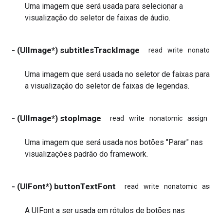
Uma imagem que será usada para selecionar a
visualização do seletor de faixas de áudio.
- (UIImage*) subtitlesTrackImage
read
write
nonatomi
Uma imagem que será usada no seletor de faixas para
a visualização do seletor de faixas de legendas.
- (UIImage*) stopImage
read
write
nonatomic
assign
i
Uma imagem que será usada nos botões "Parar" nas
visualizações padrão do framework.
- (UIFont*) buttonTextFont
read
write
nonatomic
assi
A UIFont a ser usada em rótulos de botões nas