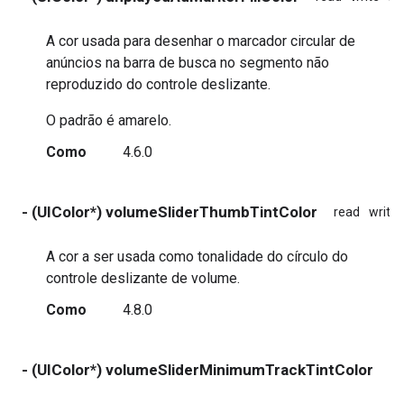
A cor usada para desenhar o marcador circular de
anúncios na barra de busca no segmento não
reproduzido do controle deslizante.
O padrão é amarelo.
Como
4.6.0
- (UIColor*) volumeSliderThumbTintColor
read
write
A cor a ser usada como tonalidade do círculo do
controle deslizante de volume.
Como
4.8.0
- (UIColor*) volumeSliderMinimumTrackTintColor
re