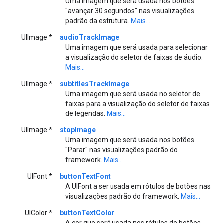
Uma imagem que será usada nos botões
"avançar 30 segundos" nas visualizações
padrão da estrutura.
Mais...
UIImage *
audioTrackImage
Uma imagem que será usada para selecionar
a visualização do seletor de faixas de áudio.
Mais...
UIImage *
subtitlesTrackImage
Uma imagem que será usada no seletor de
faixas para a visualização do seletor de faixas
de legendas.
Mais...
UIImage *
stopImage
Uma imagem que será usada nos botões
"Parar" nas visualizações padrão do
framework.
Mais...
UIFont *
buttonTextFont
A UIFont a ser usada em rótulos de botões nas
visualizações padrão do framework.
Mais...
UIColor *
buttonTextColor
A cor que será usada nos rótulos de botões