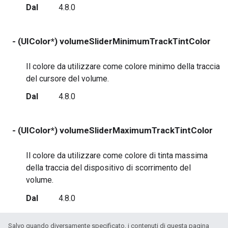
Dal
4.8.0
- (UIColor*) volumeSliderMinimumTrackTintColor
re
Il colore da utilizzare come colore minimo della traccia
del cursore del volume.
Dal
4.8.0
- (UIColor*) volumeSliderMaximumTrackTintColor
r
Il colore da utilizzare come colore di tinta massima
della traccia del dispositivo di scorrimento del
volume.
Dal
4.8.0
Salvo quando diversamente specificato, i contenuti di questa pagina