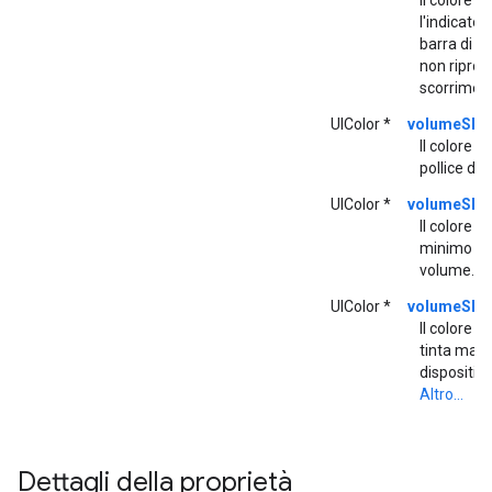
Il colore u
l'indicator
barra di 
non riprodo
scorrimen
UIColor *
volumeSli
Il colore d
pollice de
UIColor *
volumeSli
Il colore d
minimo del
volume.
Al
UIColor *
volumeSli
Il colore d
tinta mass
dispositiv
Altro...
Dettagli della proprietà