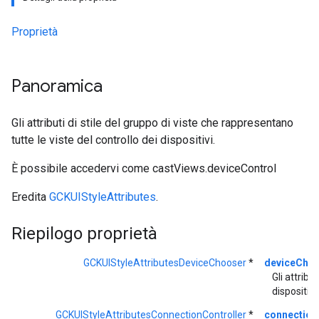
Proprietà
Panoramica
Gli attributi di stile del gruppo di viste che rappresentano
tutte le viste del controllo dei dispositivi.
È possibile accedervi come castViews.deviceControl
Eredita
GCKUIStyleAttributes
.
Riepilogo proprietà
GCKUIStyleAttributesDeviceChooser
*
deviceCho
Gli attribut
dispositiv
GCKUIStyleAttributesConnectionController
*
connection