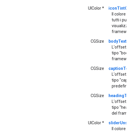
UIColor *
iconTintCo
Il colore d
tutti i puls
visualizza
framewor
CGSize
bodyTextS
L'offset de
tipo "body"
framewor
CGSize
captionTex
L'offset de
tipo "capti
predefinit
CGSize
headingTex
L'offset de
tipo "headi
del frame
UIColor *
sliderUnse
Il colore u