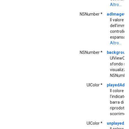
Altro...
NSNumber *
adImageCo
Il valore
dell'immag
controller
espansa in
Altro...
NSNumber *
backgroun
UIViewCon
sfondo sul 
visualizza
NSNumber
UIColor *
playedAdMa
Il colore u
l'indicator
barra di 
riprodotto 
scorrimen
UIColor *
unplayedAd