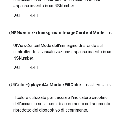
espansa inserito in un NSNumber.
Dal
4.4.1
- (NSNumber*) backgroundImageContentMode
read
UIViewContentMode dell'immagine di sfondo sul
controller della visualizzazione espansa inserito in un
NSNumber.
Dal
4.4.1
- (UIColor*) playedAdMarkerFillColor
read
write
nona
Il colore utilizzato per tracciare l'indicatore circolare
dell'annuncio sulla barra di scorrimento nel segmento
riprodotto del dispositivo di scorrimento.