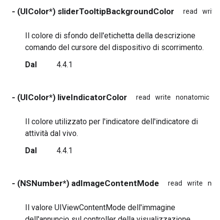
- (UIColor*) sliderTooltipBackgroundColor
read
write
Il colore di sfondo dell'etichetta della descrizione
comando del cursore del dispositivo di scorrimento.
Dal
4.4.1
- (UIColor*) liveIndicatorColor
read
write
nonatomic
a
Il colore utilizzato per l'indicatore dell'indicatore di
attività dal vivo.
Dal
4.4.1
- (NSNumber*) adImageContentMode
read
write
non
Il valore UIViewContentMode dell'immagine
dell'annuncio sul controller della visualizzazione