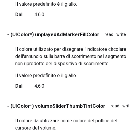
Il valore predefinito è il giallo.
Dal
4.6.0
- (UIColor*) unplayedAdMarkerFillColor
read
write
no
Il colore utilizzato per disegnare l'indicatore circolare
dell'annuncio sulla barra di scorrimento nel segmento
non riprodotto del dispositivo di scorrimento.
Il valore predefinito è il giallo.
Dal
4.6.0
- (UIColor*) volumeSliderThumbTintColor
read
write
Il colore da utilizzare come colore del pollice del
cursore del volume.