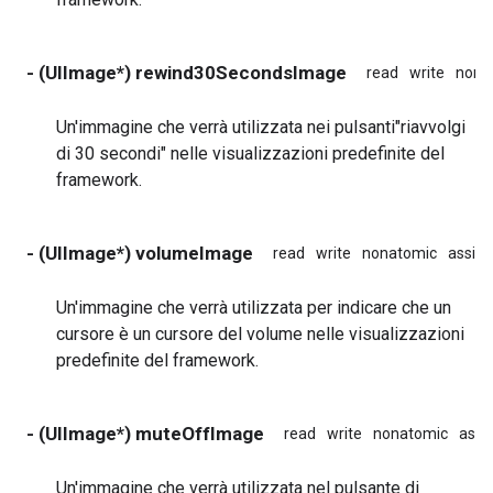
- (UIImage*) rewind30SecondsImage
read
write
nona
Un'immagine che verrà utilizzata nei pulsanti"riavvolgi
di 30 secondi" nelle visualizzazioni predefinite del
framework.
- (UIImage*) volumeImage
read
write
nonatomic
assign
Un'immagine che verrà utilizzata per indicare che un
cursore è un cursore del volume nelle visualizzazioni
predefinite del framework.
- (UIImage*) muteOffImage
read
write
nonatomic
assi
Un'immagine che verrà utilizzata nel pulsante di