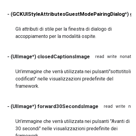
- (
GCKUIStyleAttributesGuestModePairingDialog
*) g
Gli attributi di stile per la finestra di dialogo di
accoppiamento per la modalità ospite.
- (UIImage*) closedCaptionsImage
read
write
nonatom
Un'immagine che verrà utilizzata nei pulsanti"sottotitoli
codificati" nelle visualizzazioni predefinite del
framework.
- (UIImage*) forward30SecondsImage
read
write
non
Un'immagine che verrà utilizzata nei pulsanti "Avanti di
30 secondi" nelle visualizzazioni predefinite dei
framework.