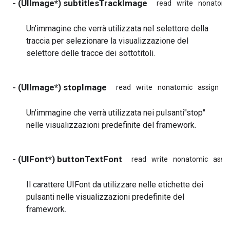
- (UIImage*) subtitlesTrackImage
read
write
nonatomi
Un'immagine che verrà utilizzata nel selettore della
traccia per selezionare la visualizzazione del
selettore delle tracce dei sottotitoli.
- (UIImage*) stopImage
read
write
nonatomic
assign
i
Un'immagine che verrà utilizzata nei pulsanti"stop"
nelle visualizzazioni predefinite del framework.
- (UIFont*) buttonTextFont
read
write
nonatomic
assi
Il carattere UIFont da utilizzare nelle etichette dei
pulsanti nelle visualizzazioni predefinite del
framework.