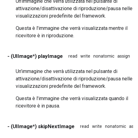
Un'immagine che verrà utilizzata nel pulsante di
attivazione/disattivazione di riproduzione/pausa nelle
visualizzazioni predefinite del framework.
Questa è l'immagine che verrà visualizzata mentre il
ricevitore è in riproduzione.
- (UIImage*) playImage
read
write
nonatomic
assign
in
Un'immagine che verrà utilizzata nel pulsante di
attivazione/disattivazione di riproduzione/pausa nelle
visualizzazioni predefinite del framework.
Questa è l'immagine che verrà visualizzata quando il
ricevitore è in pausa.
- (UIImage*) skipNextImage
read
write
nonatomic
assi