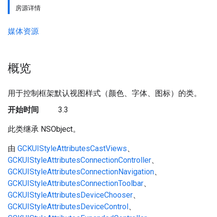
房源详情
媒体资源
概览
用于控制框架默认视图样式（颜色、字体、图标）的类。
开始时间
3.3
此类继承 NSObject。
由
GCKUIStyleAttributesCastViews
、
GCKUIStyleAttributesConnectionController
、
GCKUIStyleAttributesConnectionNavigation
、
GCKUIStyleAttributesConnectionToolbar
、
GCKUIStyleAttributesDeviceChooser
、
GCKUIStyleAttributesDeviceControl
、