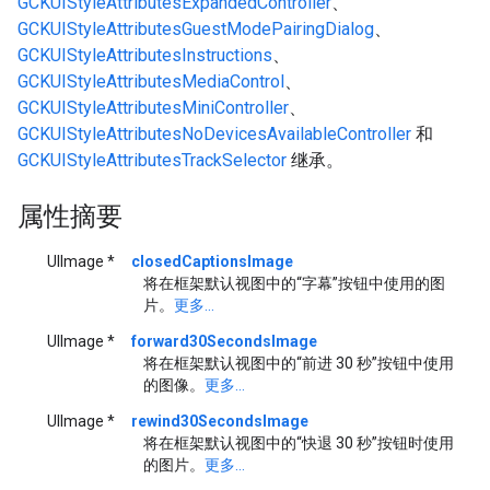
GCKUIStyleAttributesExpandedController
、
GCKUIStyleAttributesGuestModePairingDialog
、
GCKUIStyleAttributesInstructions
、
GCKUIStyleAttributesMediaControl
、
GCKUIStyleAttributesMiniController
、
GCKUIStyleAttributesNoDevicesAvailableController
和
GCKUIStyleAttributesTrackSelector
继承。
属性摘要
UIImage *
closedCaptionsImage
将在框架默认视图中的“字幕”按钮中使用的图
片。
更多...
UIImage *
forward30SecondsImage
将在框架默认视图中的“前进 30 秒”按钮中使用
的图像。
更多...
UIImage *
rewind30SecondsImage
将在框架默认视图中的“快退 30 秒”按钮时使用
的图片。
更多...