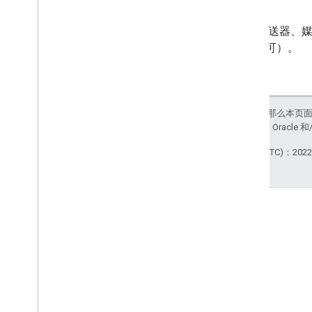
许可
Web 发送器、
获得许可）。
如未另行说明，那么本页
站政策
。Java 是 Orac
最后更新时间 (UTC)：2022-
Stack Overflow
在 google-cast 标记下提问。