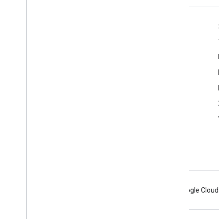
产品信息
Cast 开发者控制台
服务条款
版本说明
Android
Chrome
Firebase
Google Cloud