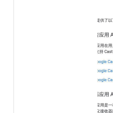
Web Sender API
资源
许可
接收器 API
Web Receiver API
本参考提供了以下
Android TV 接收器接收器 API
发送者应用 A
发送者应用在用户
iOS 和支持 C
Google C
Google C
Google C
接收器应用 A
接收者应用是一种 
建自定义接收器