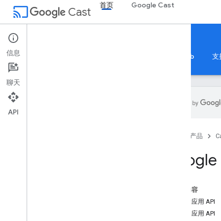
首页
Google Cast
cast
Cast
首页
信息
首页
指南
参考文档
示例应用
Codelab
支
聊天
API
Cast 参考文档
首页
产品
C
API 概览
SDK 版本说明
Google
Web 接收器 SDK 预览网址
发件人 API
本页内容
Android 发送者 API
发送者应用 API
i
OS 发送者 API
接收器应用 API