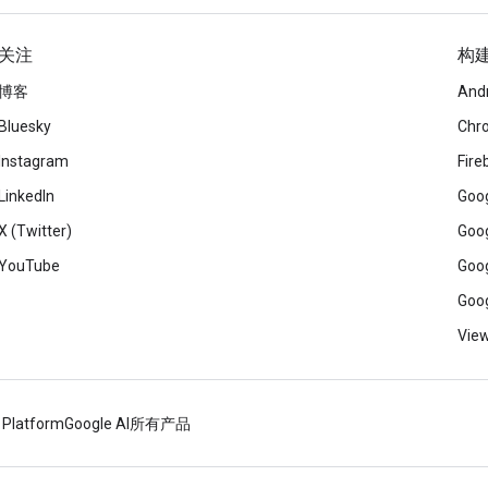
关注
构
博客
And
Bluesky
Chr
Instagram
Fire
LinkedIn
Goog
X (Twitter)
Goog
YouTube
Goog
Goog
View
 Platform
Google AI
所有产品