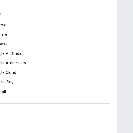
建
roid
ome
base
le AI Studio
le Antigravity
le Cloud
le Play
 all