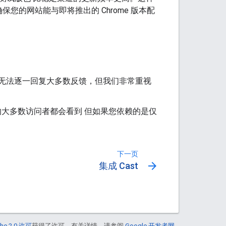
您的网站能与即将推出的 Chrome 版本配
我们无法逐一回复大多数反馈，但我们非常重视
站的大多数访问者都会看到 但如果您依赖的是仅
下一页
arrow_forward
集成 Cast
he 2.0 许可
获得了许可。有关详情，请参阅
Google 开发者网