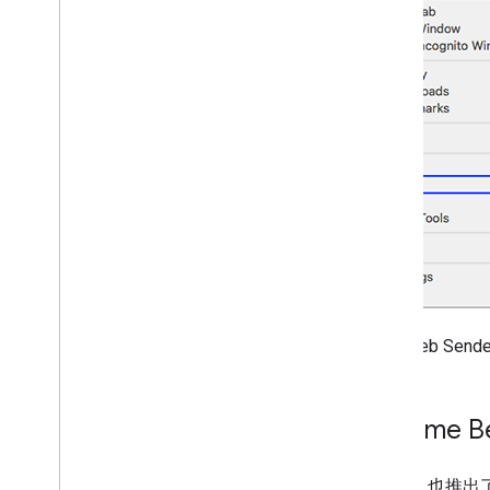
您的 Web Se
Chrome B
Chrome 也