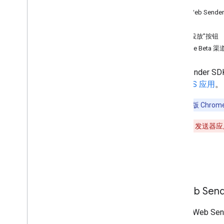
设置
开发 Android 发送者应用
将 Web Sen
开发 i
OS 发送者应用
注册
开发 Web 发件人应用
测试“投放”按钮
设置
Chrome Beta 渠
集成 Cast
添加高级功能
Web Sender
发现广告系列问题排查
用
和
iOS 应用
。
将发件人 v2 应用迁移到 CAF
注意
：iOS 版 Ch
接收者应用
开发 Web 接收器应用
警告
：Web 发送器
开发 Android TV 接收器应用
将接收器 v2 迁移到 CAF
设置
媒体
支持的媒体
将 Web Se
媒体播放消息
流式传输协议
要使用 Web S