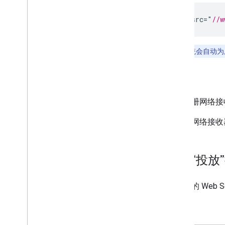
设计指南
用户体验准则
<
script
src
=
"
//w
设计核对清单
注意
：系统会自动为所
测试用例
测试投射应用
注册
设备
除了注册网络接收
音频设备
要注册网络接收
测试“投放
虽然您的 Web 
此处：