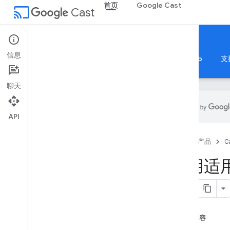
首页
Google Cast
cast
Cast
首页
信息
首页
指南
参考文档
示例应用
Codelab
支
聊天
API
Cast SDK
首页
产品
C
概览
开始使用
使用适用
注册
服务条款
术语库
本页内容
发件人应用