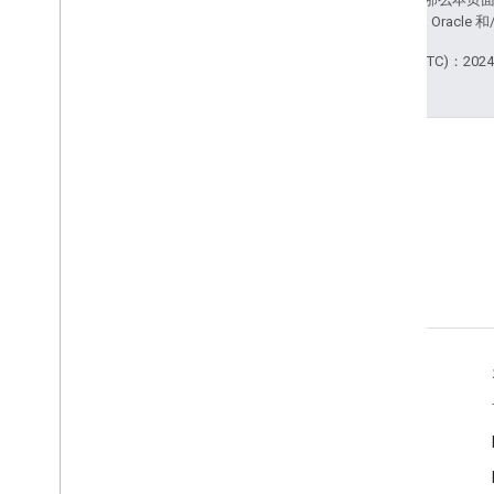
站政策
。Java 是 Orac
最后更新时间 (UTC)：2024-
Stack Overflow
在 google-cast 标记下提问。
产品信息
Cast 开发者控制台
服务条款
版本说明