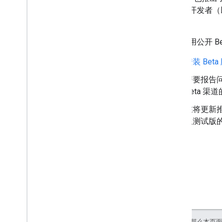
一来，开发者（
合使用。
如需使用公开 B
安装 Beta 
若要报告问
Beta 
在将更新推
限测试版
如未另行说明，那么本页