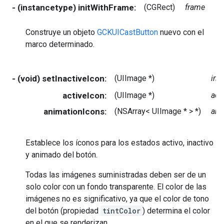
- (instancetype) initWithFrame:
(CGRect)
frame
Construye un objeto
GCKUICastButton
nuevo con el
marco determinado.
- (void) setInactiveIcon:
(UIImage *)
ina
activeIcon:
(UIImage *)
act
animationIcons:
(NSArray< UIImage * > *)
ani
Establece los íconos para los estados activo, inactivo
y animado del botón.
Todas las imágenes suministradas deben ser de un
solo color con un fondo transparente. El color de las
imágenes no es significativo, ya que el color de tono
del botón (propiedad
tintColor
) determina el color
en el que se renderizan.