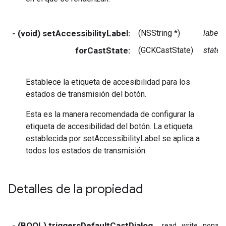
- (void) setAccessibilityLabel:
(NSString *)
label
forCastState:
(GCKCastState)
state
Establece la etiqueta de accesibilidad para los
estados de transmisión del botón.
Esta es la manera recomendada de configurar la
etiqueta de accesibilidad del botón. La etiqueta
establecida por setAccessibilityLabel se aplica a
todos los estados de transmisión.
Detalles de la propiedad
- (BOOL) triggersDefaultCastDialog
read
write
nonato