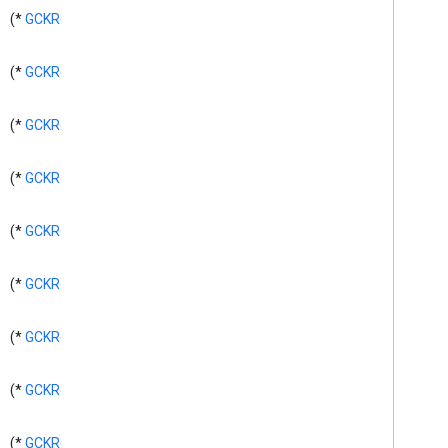
GCKMedia
Information
Builder
*)
GCKRequest
(
GCKMedia
Live
Seekable
Range
GCKMedia
Load
Options
*)
GCKRequest
(
GCKMedia
Load
Request
Data
GCKMedia
Load
Request
Data
*)
GCKRequest
(
Builder
GCKMedia
Metadata
GCKMedia
Queue
*)
GCKRequest
(
GCKMedia
Queue
Container
Mtadata
*)
GCKRequest
(
GCKMedia
Queue
Container
Metadata
Builder
GCKMedia
Queue
Data
*)
GCKRequest
(
GCKMedia
Queue
Data
Builder
Queue
Delegate>
<GCKMedia
*)
GCKRequest
(
GCKMedia
Queue
Item
GCKMedia
Queue
Item
Builder
*)
GCKRequest
(
GCKMedia
Queue
Load
Options
GCKMedia
Request
Item
*)
GCKRequest
(