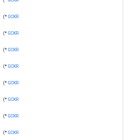
*)
GCKRequest
(
Controller
Delegate>
GCKUImini
Media
Controls
View
Controller
*)
GCKRequest
(
Media
Controls
View
<GCKUImini
Controller
Delegate>
*)
GCKRequest
(
دکمه GCKUIMultistate
GCKUIPlayback
Rate
Controller
*)
GCKRequest
(
GCKUIPlay
Pause
Toggle
Controller
GCKUStream
Position
Controller
GCKUISstyle
*)
GCKRequest
(
GCKUIStyle
Attributes
GCKUIStyle
Attributes
Cast
Views
*)
GCKRequest
(
GCKUIStyle
Attributes
Connection
Controller
*)
GCKRequest
(
GCKUIStyle
Attributes
Connection
Navigation
GCKUIStyle
Attributes
Connection
*)
GCKRequest
(
Toolbar
GCKUIStyle
Attributes
Device
Chooser
*)
GCKRequest
(
GCKUIStyle
Attributes
Device