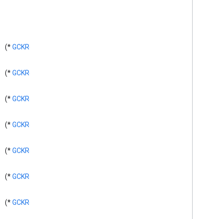
دستگاه GCK
GCKDevice Provider
(void)
GCKDevice Provider (محافظت شده)
GCKDiscovery
Criteria
*)
GCKRequest
(
GCKDiscovery
Manager
Manager
Listener>
<GCKDiscovery
*)
GCKRequest
(
دستگاه GCKDynamic
خطای GCKE
GCKGeneric
Channel
*)
GCKRequest
(
Channel
Delegate>
<GCKGeneric
بخش GCKHLSS
*)
GCKRequest
(
GCKHLSVideo
Segment
GCKImage
*)
GCKRequest
(
GCKJSONUtils
GCKLaunch
Options
*)
GCKRequest
(
GCKLogger
Delegate>
<GCKLogger
*)
GCKRequest
(
GCKLogger
Filter
GCKMedia
Information