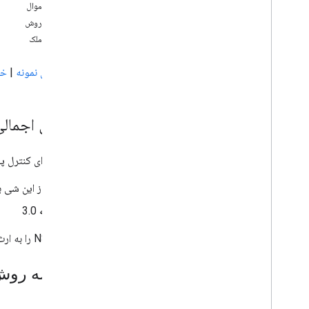
نمای کلی
خلاصه اموال
مرجع API
جزئیات روش
نمای کلی
جزئیات ملک
فهرست منسوخ شده
GCKAd
Break
Clip
Info
روش های نمونه
|
خو
GCKAd
Break
Clip
Info
Builder
GCKAd
Break
Clip
Vast
Ads
Request
GCKAd
Break
Info
بررسی اجمالی
GCKad
Break
Info
Builder
GCKAd
Break
Status
کلاسی برای کنترل پخش 
GCKApplication
Metadata
GCKCast
Channel
نمونه ای از این شی 
GCKCast
Context
از آنجا که
3.0
GCKCastContext(
UI)
Device
Status
Listener>
<GCKCast
NSObject را به ارث می برد.
GCKCast
Options
GCKCast
Session
خلاصه روش
GCKColor
GCKCredentials
Data
(void)