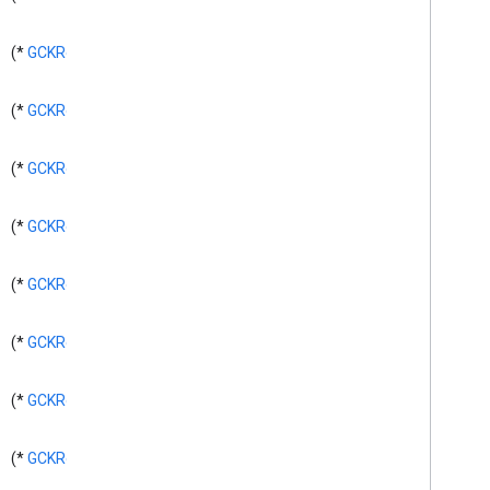
GCKMedia
Seek
Options
GCKMedia
Status
*)
GCKRequest
(
GCKMedia
Text
Track
Style
GCKMedia
Track
دستگاه GCKMultizone
*)
GCKRequest
(
GCKMultizone
Status
GCKNetwork Address
*)
GCKRequest
(
گزینه های GCKOpen
URL
GCKRemote
Media
Client
*)
GCKRequest
(
Media
GCKRemote
Client (محافظت
شده)
Media
Client
Ad
Info
<GCKRemote
*)
GCKRequest
(
Parser
Delegate>
Media
Client
<GCKRemote
Listener>
*)
GCKRequest
(
درخواست GCK
Delegate>
<GCKRequest
*)
GCKRequest
(
GCKSender
Application
Info
جلسه GCK
*)
GCKRequest
(
GCKSession (محافظت شده)