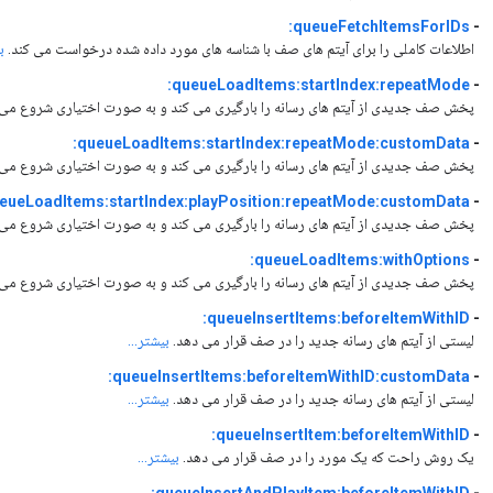
queueFetchItemsForIDs:
-
اطلاعات کاملی را برای آیتم های صف با شناسه های مورد داده شده درخواست می کند.
ب
queueLoadItems:startIndex:repeatMode:
-
پخش صف جدیدی از آیتم های رسانه را بارگیری می کند و به صورت اختیاری شروع می 
queueLoadItems:startIndex:repeatMode:customData:
-
پخش صف جدیدی از آیتم های رسانه را بارگیری می کند و به صورت اختیاری شروع می 
eueLoadItems:startIndex:playPosition:repeatMode:customData:
-
پخش صف جدیدی از آیتم های رسانه را بارگیری می کند و به صورت اختیاری شروع می 
queueLoadItems:withOptions:
-
پخش صف جدیدی از آیتم های رسانه را بارگیری می کند و به صورت اختیاری شروع می 
queueInsertItems:beforeItemWithID:
-
لیستی از آیتم های رسانه جدید را در صف قرار می دهد.
بیشتر...
queueInsertItems:beforeItemWithID:customData:
-
لیستی از آیتم های رسانه جدید را در صف قرار می دهد.
بیشتر...
queueInsertItem:beforeItemWithID:
-
یک روش راحت که یک مورد را در صف قرار می دهد.
بیشتر...