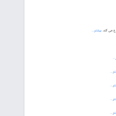
وع می کند.
بیشتر...
..
ر...
ر...
ر...
ر...