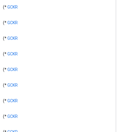
GCKSession
Manager
*)
GCKRequest
(
Manager
Listener>
<GCKSession
GCKSession
Traits
*)
GCKRequest
(
دکمه GCKUI
دکمه GCKUICast
Button
Delegate>
<GCKUICast
*)
GCKRequest
(
GCKUICast
Container
View
Controller
*)
GCKRequest
(
GCKUIDevice
Volume
Controller
GCKUIExpanded
Media
Controls
View
Controller
*)
GCKRequest
(
Cache>
<GCKUIImage
GCKUIImage
Hints
*)
GCKRequest
(
Picker>
<GCKUIImage
Button
Bar
Protocol>
<GCKUIMedia
*)
GCKRequest
(
GCKUIMedia
Controller
Controller
Delegate>
<GCKUIMedia
*)
GCKRequest
(
GCKUIMedia
Track
Selection
View
Controller
Track
Selection
View
<GCKUIMedia