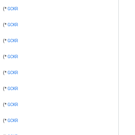
Control
*)
GCKRequest
(
GCKUIStyle
Attributes
Expanded
Controller
GCKUIStyle
Attributes
Guest
Mode
*)
GCKRequest
(
Pairing
Dialog
دستورالعمل های GCKUIStyle
Attributes
*)
GCKRequest
(
GCKUIStyle
Attributes
Media
Control
*)
GCKRequest
(
GCKUIStyle
Attributes
Mini
Controller
GCKUIStyle
Attributes
No
Devices
*)
GCKRequest
(
Available
Controller
GCKUIStyle
Attributes
Track
Selector
*)
GCKRequest
(
GCKUIUtils
GCKVASTAds
Request
*)
GCKRequest
(
GCKVideo
Info
NSDictionary (افزودن GCK)
*)
GCKRequest
(
Dictionary (افزودن GCK)
NSMutable
NSTimer (افزودن GCK)