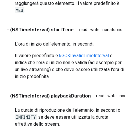
raggiungerà questo elemento. Il valore predefinito è
YES
.
- (NSTimeInterval) startTime
read
write
nonatomic
as
L'ora di inizio dell'elemento, in secondi.
Il valore predefinito è
kGCKInvalidTimeInterval
e
indica che l'ora di inizio non è valida (ad esempio per
un live streaming) o che deve essere utilizzata l'ora di
inizio predefinita.
- (NSTimeInterval) playbackDuration
read
write
nona
La durata di riproduzione dell'elemento, in secondi o
INFINITY
se deve essere utilizzata la durata
effettiva dello stream.