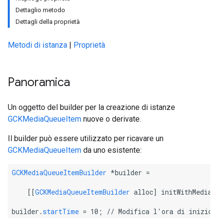
Dettaglio metodo
Dettagli della proprietà
Metodi di istanza
|
Proprietà
Panoramica
Un oggetto del builder per la creazione di istanze
GCKMediaQueueItem
nuove o derivate.
Il builder può essere utilizzato per ricavare un
GCKMediaQueueItem
da uno esistente:
GCKMediaQueueItemBuilder
 *builder =
    [[
GCKMediaQueueItemBuilder
 alloc] initWithMediaQ
builder.
startTime
 = 10; 
// Modifica l'ora di inizio.