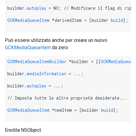
builder.
autoplay
 = NO; 
// Modificare il flag di ripr
GCKMediaQueueItem
 *derivedItem = [builder 
build
];
Può essere utilizzato anche per creare un nuovo
GCKMediaQueueItem
da zero:
GCKMediaQueueItemBuilder
 *builder = [[
GCKMediaQueueI
builder.
mediaInformation
 = ...;
builder.
autoplay
 = ...;
// Imposta tutte le altre proprietà desiderate...
GCKMediaQueueItem
 *newItem = [builder 
build
];
Eredita NSObject.