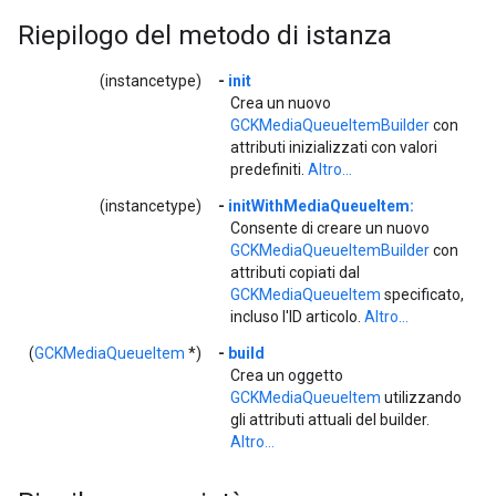
Riepilogo del metodo di istanza
(instancetype)
-
init
Crea un nuovo
GCKMediaQueueItemBuilder
con
attributi inizializzati con valori
predefiniti.
Altro...
(instancetype)
-
initWithMediaQueueItem:
Consente di creare un nuovo
GCKMediaQueueItemBuilder
con
attributi copiati dal
GCKMediaQueueItem
specificato,
incluso l'ID articolo.
Altro...
(
GCKMediaQueueItem
*)
-
build
Crea un oggetto
GCKMediaQueueItem
utilizzando
gli attributi attuali del builder.
Altro...