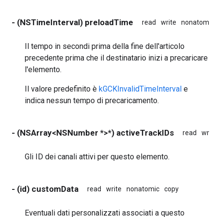
- (NSTimeInterval) preloadTime
read
write
nonatomic
Il tempo in secondi prima della fine dell'articolo
precedente prima che il destinatario inizi a precaricare
l'elemento.
Il valore predefinito è
kGCKInvalidTimeInterval
e
indica nessun tempo di precaricamento.
- (NSArray<NSNumber *>*) activeTrackIDs
read
write
Gli ID dei canali attivi per questo elemento.
- (id) customData
read
write
nonatomic
copy
Eventuali dati personalizzati associati a questo