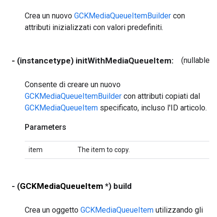
Crea un nuovo
GCKMediaQueueItemBuilder
con
attributi inizializzati con valori predefiniti.
- (instancetype) initWithMediaQueueItem:
(nullable
G
Consente di creare un nuovo
GCKMediaQueueItemBuilder
con attributi copiati dal
GCKMediaQueueItem
specificato, incluso l'ID articolo.
Parameters
item
The item to copy.
- (
GCKMediaQueueItem
*) build
Crea un oggetto
GCKMediaQueueItem
utilizzando gli