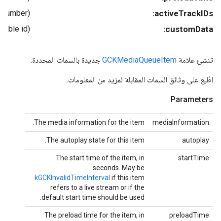
(nullable NSArray< NSNumber * > *)
activeTrackIDs:
(nullable id)
customData:
تنشئ علامة
GCKMediaQueueItem
جديدة بالسمات المحددة.
اطّلِع على وثائق السمات المقابلة لمزيد من المعلومات.
Parameters
The media information for the item.
mediaInformation
The autoplay state for this item.
autoplay
The start time of the item, in
startTime
seconds. May be
kGCKInvalidTimeInterval
if this item
refers to a live stream or if the
default start time should be used.
The preload time for the item, in
preloadTime