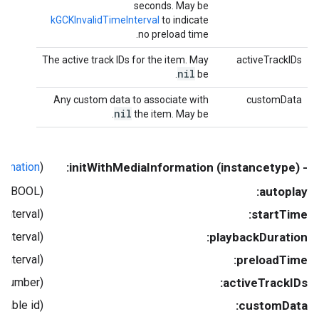
seconds. May be
kGCKInvalidTimeInterval
to indicate
no preload time.
The active track IDs for the item. May
activeTrackIDs
nil
.
be
Any custom data to associate with
customData
nil
.
the item. May be
rmation
(
- (instancetype) initWithMediaInformation:
(BOOL)
autoplay:
(NSTimeInterval)
startTime:
(NSTimeInterval)
playbackDuration:
(NSTimeInterval)
preloadTime:
(nullable NSArray< NSNumber * > *)
activeTrackIDs:
(nullable id)
customData: