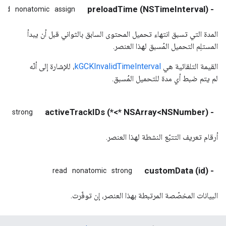
- (NSTimeInterval) preloadTime
ead
nonatomic
assign
المدة التي تسبق انتهاء تحميل المحتوى السابق بالثواني قبل أن يبدأ
المستلِم التحميل المُسبق لهذا العنصر.
القيمة التلقائية هي
kGCKInvalidTimeInterval
، للإشارة إلى أنّه
لم يتم ضبط أي مدة للتحميل المُسبق.
- (NSArray<NSNumber *>*) activeTrackIDs
ic
strong
أرقام تعريف التتبّع النشطة لهذا العنصر.
- (id) customData
read
nonatomic
strong
البيانات المخصّصة المرتبطة بهذا العنصر، إن توفّرت.