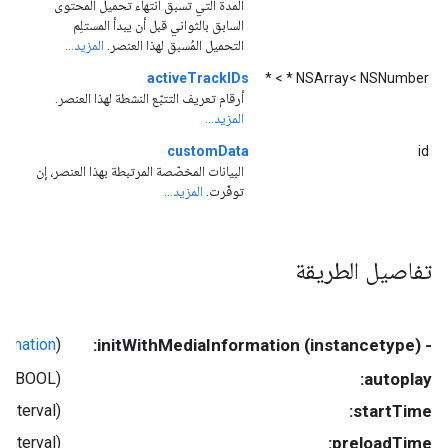
المدة التي تسبق انتهاء تحميل المحتوى
السابق بالثواني قبل أن يبدأ المستلِم
التحميل المُسبق لهذا العنصر.
المزيد...
activeTrackIDs
NSArray< NSNumber * > *
أرقام تعريف التتبّع النشطة لهذا العنصر.
المزيد...
customData
id
البيانات المخصّصة المرتبطة بهذا العنصر، إن
توفّرت.
المزيد...
تفاصيل الطريقة
rmation
(
- (instancetype) initWithMediaInformation:
(BOOL)
autoplay:
(NSTimeInterval)
startTime:
(NSTimeInterval)
preloadTime: