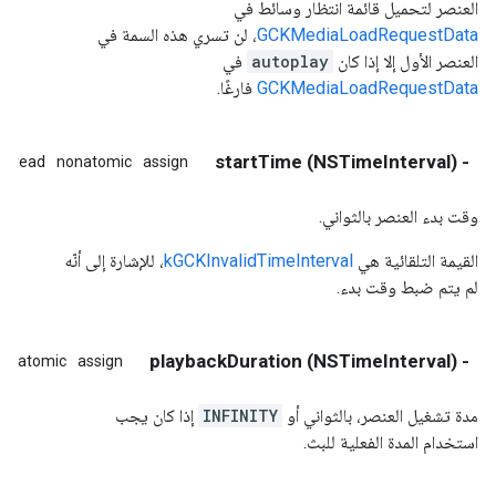
العنصر لتحميل قائمة انتظار وسائط في
GCKMediaLoadRequestData
، لن تسري هذه السمة في
العنصر الأول إلا إذا كان
autoplay
في
GCKMediaLoadRequestData
فارغًا.
- (NSTimeInterval) startTime
read
nonatomic
assign
وقت بدء العنصر بالثواني.
القيمة التلقائية هي
kGCKInvalidTimeInterval
، للإشارة إلى أنّه
لم يتم ضبط وقت بدء.
- (NSTimeInterval) playbackDuration
onatomic
assign
مدة تشغيل العنصر، بالثواني أو
INFINITY
إذا كان يجب
استخدام المدة الفعلية للبث.