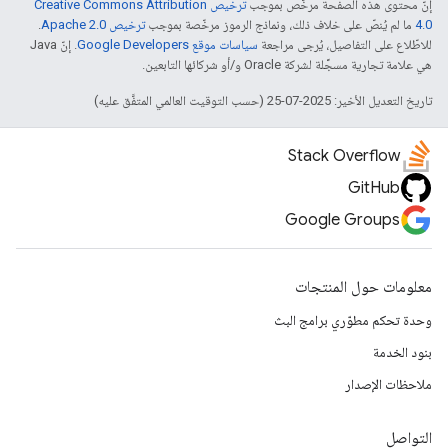
إنّ محتوى هذه الصفحة مرخّص بموجب
ترخيص Creative Commons Attribution
4.0‏
ما لم يُنصّ على خلاف ذلك، ونماذج الرموز مرخّصة بموجب
ترخيص Apache 2.0‏
.
للاطّلاع على التفاصيل، يُرجى مراجعة
سياسات موقع Google Developers‏
. إنّ Java
هي علامة تجارية مسجَّلة لشركة Oracle و/أو شركائها التابعين.
تاريخ التعديل الأخير: 2025-07-25 (حسب التوقيت العالمي المتفَّق عليه)
Stack Overflow
GitHub
Google Groups
معلومات حول المنتجات
وحدة تحكم مطوّري برامج البث
بنود الخدمة
ملاحظات الإصدار
التواصل