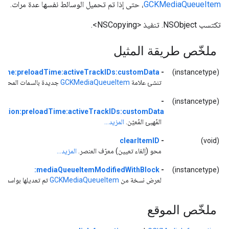
GCKMediaQueueItem
، حتى إذا تم تحميل الوسائط نفسها عدة مرات.
تكتسب NSObject. تنفيذ <NSCopying>.
ملخّص طريقة المثيل
tTime:preloadTime:activeTrackIDs:customData:
-
(instancetype)
تنشئ علامة
GCKMediaQueueItem
جديدة بالسمات المحددة
-
(instancetype)
ration:preloadTime:activeTrackIDs:customData:
المُهيئ المُعيّن.
المزيد...
clearItemID
-
(void)
محو (إلغاء تعيين) معرّف العنصر.
المزيد...
mediaQueueItemModifiedWithBlock:
-
(instancetype)
لعرض نسخة من
GCKMediaQueueItem
تم تعديلها بواسطة ا
ملخّص الموقع