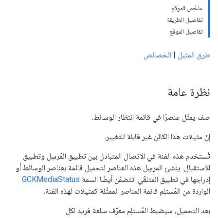
ملخّص الموقع
تفاصيل الطريقة
تفاصيل الموقع
طرق المثيل
|
الخصائص
نظرة عامة
صف يمثّل عنصرًا في قائمة انتظار الوسائط.
إنّ مثيلات هذا الكائن غير قابلة للتغيير.
تُستخدم هذه الفئة في الاتصال المتبادل بين تطبيق المُرسِل وتطبيق
الاستقبال. ينشئ المرسِل هذه العناصر لتحميل قائمة بعناصر الوسائط أو
إدراجها في تطبيق المتلقّي. تتضمّن أيضًا السمة
GCKMediaStatus
الواردة من المُستلِم قائمة العناصر الممثَّلة كمثيلات لهذه الفئة.
بعد التحميل، سيضبط المُستلِم معرّف سلعة فريد لكل