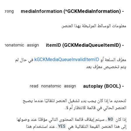
*) mediaInformation
GCKMediaInformation
- (
strong
معلومات الوسائط المرتبطة بهذا العنصر.
) itemID
GCKMediaQueueItemID
- (
d
nonatomic
assign
معرّف السلعة أو
kGCKMediaQueueInvalidItemID
في حال لم
يتم تخصيص معرّف بعد
- (BOOL) autoplay
read
nonatomic
assign
لتحديد ما إذا كان يجب بدء تشغيل العنصر تلقائيًا عندما يصبح
العنصر الحالي في قائمة الانتظار أم لا.
إذا كان
NO
، سيتم إيقاف قائمة المحتوى التالي مؤقتًا عند وصولها
إلى هذا العنصر. القيمة التلقائية هي
YES
. عند استخدام هذا