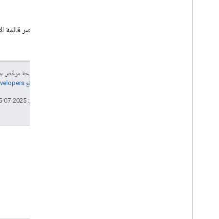
معرّف عنصر قائمة الا
إنّ محتوى هذه الصفحة مرخّص 
مراجعة
سياسات موقع Google Developers‏
تاريخ التعديل الأخير: 2025-07-25 (حسب التوقيت العالمي المتفَّق عليه)
Stack Overflow
طرح الأسئلة ضمن علامة google-
cast