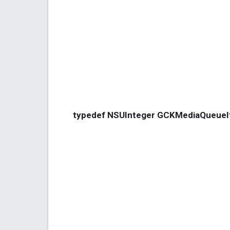
typedef NSUInteger GCKMediaQueueI