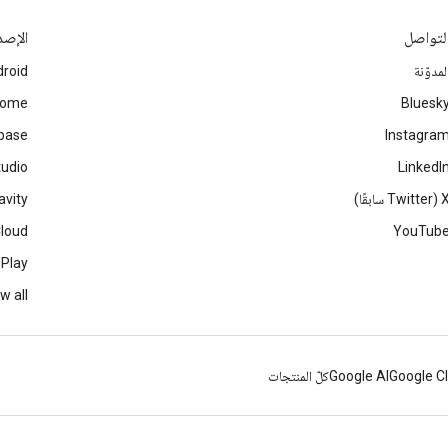
لتواصل
الإصد
لمدوّنة
roid
rome
Bluesk
ebase
Instagra
tudio
LinkedI
Twitter سابقًا)
avity
Cloud
YouTub
 Play
w all
Google C
Google AI
كلّ المنتجات