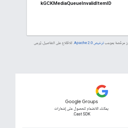
kGCKMediaQueueInvalidItemID
موز مرخّصة بموجب
ترخيص Apache 2.0‏
. للاطّلاع على التفاصيل، يُرجى
Google Groups
يمكنك الانضمام للحصول على إشعارات
Cast SDK.