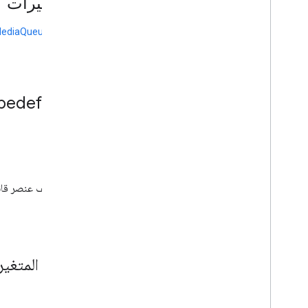
المتغيرات
ملف GCKMedia
h
.
Status
ملف GCKMediatrack
h
.
ediaQueueItemID
ملف GCKsender
h
.
Info
Application
ملف GCKSession+Protected
h
.
ملف GCKUIDevice
h
.
Controller
Volume
ملف GCKUIImage
h
.
Hints
وثائق Typedef
ملف GCKUIMedia
h
.
Protocol
Bar
Button
ملف GCKUIMedia
h
.
Controller
ملف GCKUIMini
View
Controls
Media
Controller
.
h
ملف GCKUIPlay
Toggle
Pause
Controller
.
h
رقم تعريف عنصر قائم
واجهة برمجة تطبيقات مرسل الويب
منذ
4.1
واجهات برمجة تطبيقات المستلم
واجهة برمجة تطبيقات استقبال الويب
واجهة برمجة تطبيقات استقبال Android TV
توثيق المتغير