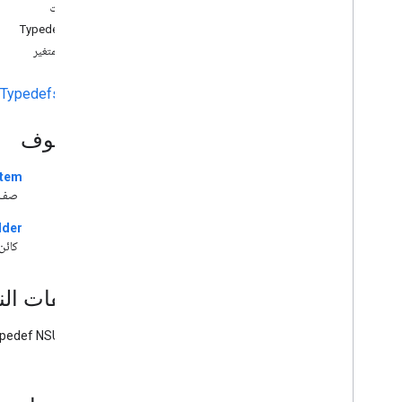
نظرة عامّة
المتغيرات
مرجع واجهة برمجة تطبيقات
وثائق Typedef
الملفات
توثيق المتغير
ملف GCKCast
h
.
Context
الفئات
|
Typedefs
ملف GCKCommon
h
.
ملف GCKDevice
h
.
الصفوف
ملف GCKError
h
.
ملف GCKHLSالشرائحFormat
h
.
tem
class
صف ي
ملف GCKHLSVideoالشرائحFormat
h
.
ملف GCKLogger
h
.
Common
lder
class
ملف GCKMedia
h
.
Common
كائن
ملف GCKMedia
h
.
Info
ملف GCKMedia
h
.
Metadata
تعريفات الن
ملف GCKMedia
Container
Queue
Metadata
.
h
ypedef NSUInteger
ملف GCKMedia
h
.
Data
Queue
ملف GCKMedia
h
.
Item
Queue
ملف GCKMedia
h
.
Item
Request