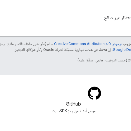
نتظار غير صالح.
بموجب
ترخيص Creative Commons Attribution 4.0‏
ما لم يُنصّ على خلاف ذلك، ونماذج الر
. إنّ Java هي علامة تجارية مسجَّلة لشركة Oracle و/أو شركائها التابعين.
GitHub
عرض أمثلة عن رمز SDK للبث.