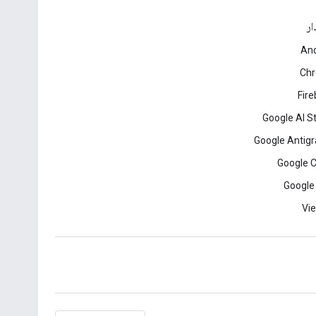
ار
And
Ch
Fir
Google AI S
Google Antigr
Google 
Google
Vie