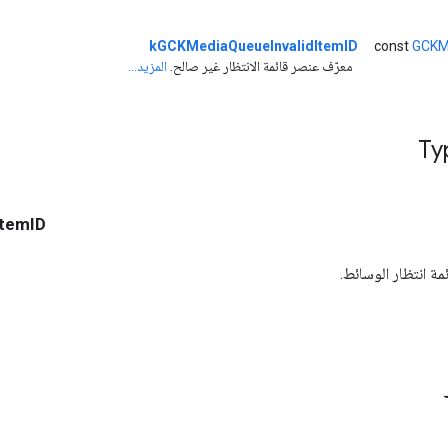
kGCKMediaQueueInvalidItemID
const
GCKM
معرّف عنصر قائمة الانتظار غير صالح.
المزيد...
temID
ة انتظار الوسائط.