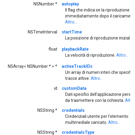
NSNumber *
autoplay
Il flag che indica se la riproduzione in
immediatamente dopo il caricament
Altro...
NSTimeInterval
startTime
La posizione di riproduzione iniziale.
float
playbackRate
La velocità di riproduzione.
Altro...
NSArray< NSNumber * > *
activeTrackIDs
Un array di numeri interi che specifica
tracce attive.
Altro...
id
customData
Dati specifici dell'applicazione perso
da trasmettere con la richiesta.
Altro.
NSString *
credentials
Credenziali utente per l'elemento
multimediale caricato.
Altro...
NSString *
credentialsType