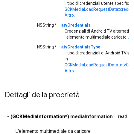
Il tipo di credenziali utente specificat
GCKMediaLoadRequestData::credent
Altro...
NSString *
atvCredentials
Credenziali di Android TV alternative
l'elemento multimediale caricato.
Alt
NSString *
atvCredentialsType
Il tipo di credenziali di Android TV sp
in
GCKMediaLoadRequestData::atvCred
Altro...
Dettagli della proprietà
- (
GCKMediaInformation
*) mediaInformation
read
n
L'elemento multimediale da caricare.