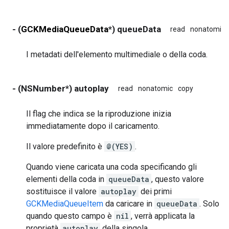
- (
GCKMediaQueueData
*) queueData
read
nonatomic
I metadati dell'elemento multimediale o della coda.
- (NSNumber*) autoplay
read
nonatomic
copy
Il flag che indica se la riproduzione inizia
immediatamente dopo il caricamento.
Il valore predefinito è
@(YES)
.
Quando viene caricata una coda specificando gli
elementi della coda in
queueData
, questo valore
sostituisce il valore
autoplay
dei primi
GCKMediaQueueItem
da caricare in
queueData
. Solo
quando questo campo è
nil
, verrà applicata la
proprietà
autoplay
della singola