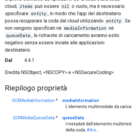
cloud,
items
può essere
nil
o vuoto, ma è necessario
specificare
entity
, in modo che l'app del destinatario
possa recuperare la coda dal cloud utilizzando
entity
. Se
non vengono specificati né
mediaInformation
né
queueData
, le richieste di caricamento avranno esito
negativo senza essere inviate alle applicazioni
destinatario.
Dal
4.4.1
Eredita NSObject, <NSCOPY> e <NSSecureCoding>.
Riepilogo proprietà
GCKMediaInformation
*
mediaInformation
L'elemento multimediale da caricare
GCKMediaQueueData
*
queueData
I metadati dell'elemento multimedial
della coda.
Altro...