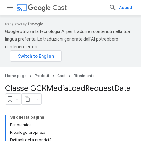
cast
Cast
Accedi
Google utilizza la tecnologia AI per tradurre i contenuti nella tua
lingua preferita. Le traduzioni generate dall'AI potrebbero
contenere errori.
Home page
Prodotti
Cast
Riferimento
Classe GCKMedia
Load
Request
Data
Su questa pagina
Panoramica
Riepilogo proprietà
Dettagli della proprietà