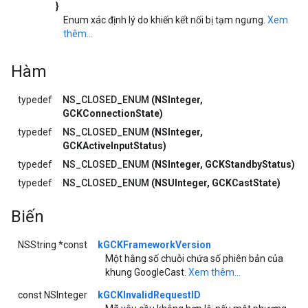
}
Enum xác định lý do khiến kết nối bị tạm ngưng.
Xem
thêm...
Hàm
typedef
NS_CLOSED_ENUM
(NSInteger,
GCKConnectionState)
typedef
NS_CLOSED_ENUM
(NSInteger,
GCKActiveInputStatus)
typedef
NS_CLOSED_ENUM
(NSInteger, GCKStandbyStatus)
typedef
NS_CLOSED_ENUM
(NSUInteger, GCKCastState)
Biến
NSString *const
kGCKFrameworkVersion
Một hằng số chuỗi chứa số phiên bản của
khung GoogleCast.
Xem thêm...
const NSInteger
kGCKInvalidRequestID