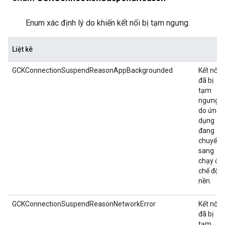
Enum xác định lý do khiến kết nối bị tạm ngưng.
Liệt kê
GCKConnectionSuspendReasonAppBackgrounded
Kết nối
đã bị
tạm
ngưng
do ứng
dụng
đang
chuyển
sang
chạy ở
chế độ
nền.
GCKConnectionSuspendReasonNetworkError
Kết nối
đã bị
tạm