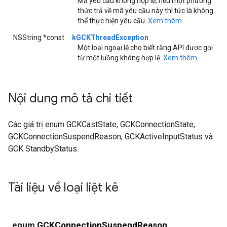
Mã yêu cầu không hợp lệ; nếu một phương
thức trả về mã yêu cầu này thì tức là không
thể thực hiện yêu cầu.
Xem thêm...
NSString *const
kGCKThreadException
Một loại ngoại lệ cho biết rằng API được gọi
từ một luồng không hợp lệ.
Xem thêm...
Nội dung mô tả chi tiết
Các giá trị enum GCKCastState, GCKConnectionState,
GCKConnectionSuspendReason, GCKActiveInputStatus và
GCK StandbyStatus.
Tài liệu về loại liệt kê
enum
GCKConnectionSuspendReason