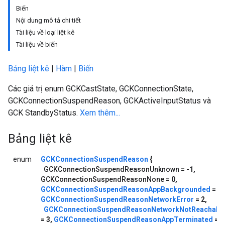
Biến
Nội dung mô tả chi tiết
Tài liệu về loại liệt kê
Tài liệu về biến
Bảng liệt kê
|
Hàm
|
Biến
Các giá trị enum GCKCastState, GCKConnectionState,
GCKConnectionSuspendReason, GCKActiveInputStatus và
GCK StandbyStatus.
Xem thêm...
Bảng liệt kê
enum
GCKConnectionSuspendReason
{
GCKConnectionSuspendReasonUnknown
= -1,
GCKConnectionSuspendReasonNone
= 0,
GCKConnectionSuspendReasonAppBackgrounded
= 1,
GCKConnectionSuspendReasonNetworkError
= 2,
GCKConnectionSuspendReasonNetworkNotReachabl
= 3,
GCKConnectionSuspendReasonAppTerminated
= 4