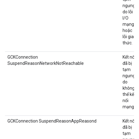
ngưng
do lỗi
I/O
mạng
hoặc
lỗi giao
thức.
GCKConnection
Kết nối
SuspendReasonNetworkNotReachable
đã bị
tạm
ngưng
do
không
thể kết
nối
mạng.
GCKConnection SuspendReasonAppReasond
Kết nối
đã bị
tạm