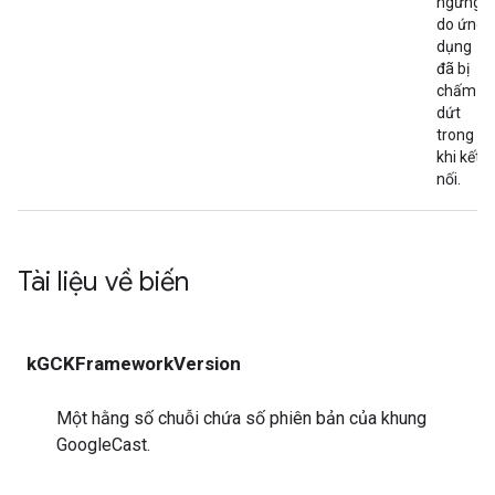
ngưng
do ứng
dụng
đã bị
chấm
dứt
trong
khi kết
nối.
Tài liệu về biến
kGCKFrameworkVersion
Một hằng số chuỗi chứa số phiên bản của khung
GoogleCast.