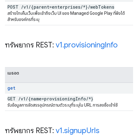
POST
/
v1
/
{parent=enterprises
/
*}
/
web
Tokens
สร้างโทเค็นเว็บเพื่อเข้าถึงเว็บ UI ของ Managed Google Play ที่ฝังได้
สำหรับองค์กรที่ระบุ
ทรัพยากร REST:
v1
.
provisioning
Info
เมธอด
get
GET
/
v1
/
{name=provisioning
Info
/
*}
รับข้อมูลการจัดสรรอุปกรณ์ตามตัวระบุที่ระบุใน URL การลงชื่อเข้าใช้
ทรัพยากร REST:
v1
.
signup
Urls