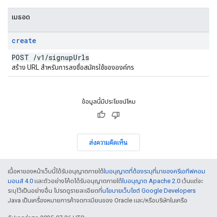
เมธอด
create
POST
/
v1
/
signup
Urls
สร้าง URL สำหรับการลงชื่อสมัครใช้ขององค์กร
ข้อมูลนี้มีประโยชน์ไหม
ส่งความคิดเห็น
เนื้อหาของหน้าเว็บนี้ได้รับอนุญาตภายใต้
ใบอนุญาตที่ต้องระบุที่มาของครีเอทีฟคอม
มอนส์ 4.0
และตัวอย่างโค้ดได้รับอนุญาตภายใต้
ใบอนุญาต Apache 2.0
เว้นแต่จะ
ระบุไว้เป็นอย่างอื่น โปรดดูรายละเอียดที่
นโยบายเว็บไซต์ Google Developers
Java เป็นเครื่องหมายการค้าจดทะเบียนของ Oracle และ/หรือบริษัทในเครือ