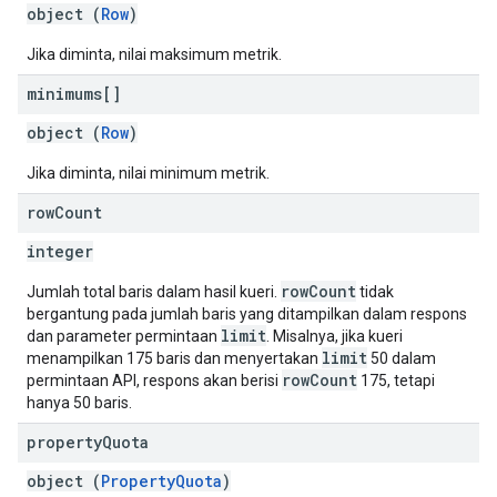
object (
Row
)
Jika diminta, nilai maksimum metrik.
minimums[]
object (
Row
)
Jika diminta, nilai minimum metrik.
row
Count
integer
rowCount
Jumlah total baris dalam hasil kueri.
tidak
bergantung pada jumlah baris yang ditampilkan dalam respons
limit
dan parameter permintaan
. Misalnya, jika kueri
limit
menampilkan 175 baris dan menyertakan
50 dalam
rowCount
permintaan API, respons akan berisi
175, tetapi
hanya 50 baris.
property
Quota
object (
PropertyQuota
)