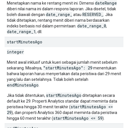
dateRange
Menetapkan nama ke rentang menit ini. Dimensi
diberi nilai nama ini dalam respons laporan. Jika disetel, tidak
date_range_
RESERVED_
boleh diawali dengan
atau
. Jika
tidak ditetapkan, rentang menit diberi nama berdasarkan
date_range_0
indeks berbasis nol dalam permintaan:
,
date_range_1
, dll.
start
Minutes
Ago
integer
Menit awal inklusif untuk kueri sebagai jumlah menit sebelum
"startMinutesAgo": 29
sekarang. Misalnya,
menentukan
bahwa laporan harus menyertakan data peristiwa dari 29 menit
yang lalu dan setelahnya. Tidak boleh setelah
endMinutesAgo
.
startMinutesAgo
Jika tidak ditentukan,
ditetapkan secara
default ke 29. Properti Analytics standar dapat meminta data
startMinutesAgo <=
peristiwa hingga 30 menit terakhir (
29
), dan properti Analytics 360 dapat meminta data peristiwa
startMinutesAgo <= 59
hingga 60 menit terakhir (
).