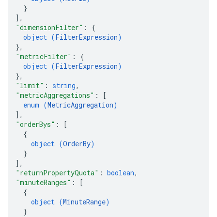
}
]
,
"dimensionFilter"
: 
{
object (
FilterExpression
)
}
,
"metricFilter"
: 
{
object (
FilterExpression
)
}
,
"limit"
: 
string
,
"metricAggregations"
: 
[
enum (
MetricAggregation
)
]
,
"orderBys"
: 
[
{
object (
OrderBy
)
}
]
,
"returnPropertyQuota"
: 
boolean
,
"minuteRanges"
: 
[
{
object (
MinuteRange
)
}