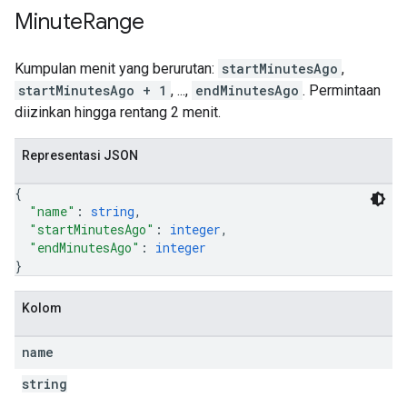
Minute
Range
Kumpulan menit yang berurutan:
startMinutesAgo
,
startMinutesAgo + 1
, ...,
endMinutesAgo
. Permintaan
diizinkan hingga rentang 2 menit.
Representasi JSON
{
"name"
: 
string
,
"startMinutesAgo"
: 
integer
,
"endMinutesAgo"
: 
integer
}
Kolom
name
string