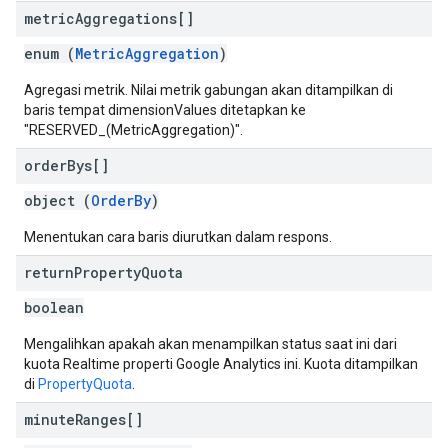
metric
Aggregations[]
enum (
MetricAggregation
)
Agregasi metrik. Nilai metrik gabungan akan ditampilkan di
baris tempat dimensionValues ditetapkan ke
"RESERVED_(MetricAggregation)".
order
Bys[]
object (
OrderBy
)
Menentukan cara baris diurutkan dalam respons.
return
Property
Quota
boolean
Mengalihkan apakah akan menampilkan status saat ini dari
kuota Realtime properti Google Analytics ini. Kuota ditampilkan
di
PropertyQuota
.
minute
Ranges[]