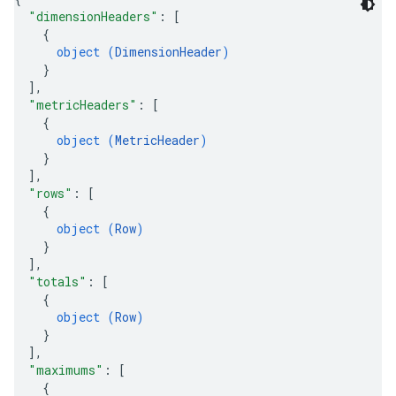
"dimensionHeaders"
: 
[
{
object (
DimensionHeader
)
}
]
,
"metricHeaders"
: 
[
{
object (
MetricHeader
)
}
]
,
"rows"
: 
[
{
object (
Row
)
}
]
,
"totals"
: 
[
{
object (
Row
)
}
]
,
"maximums"
: 
[
{