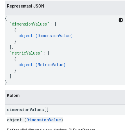
Representasi JSON
{
"dimensionValues"
: 
[
{
object (
DimensionValue
)
}
]
,
"metricValues"
: 
[
{
object (
MetricValue
)
}
]
}
Kolom
dimension
Values[]
object (
DimensionValue
)