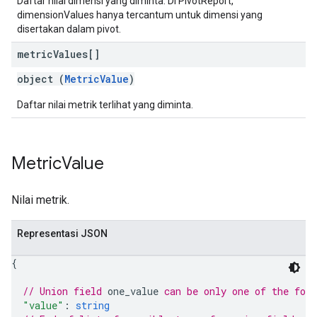
Daftar nilai dimensi yang diminta. Di PivotReport,
dimensionValues hanya tercantum untuk dimensi yang
disertakan dalam pivot.
metric
Values[]
object (
MetricValue
)
Daftar nilai metrik terlihat yang diminta.
Metric
Value
Nilai metrik.
Representasi JSON
{
// Union field 
one_value
 can be only one of the fol
"value"
: 
string