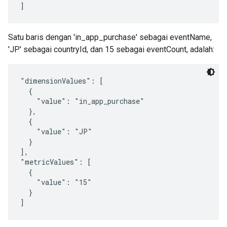
Satu baris dengan 'in_app_purchase' sebagai eventName,
'JP' sebagai countryId, dan 15 sebagai eventCount, adalah:
"dimensionValues": [

  {

    "value": "in_app_purchase"

  },

  {

    "value": "JP"

  }

],

"metricValues": [

  {

    "value": "15"

  }
