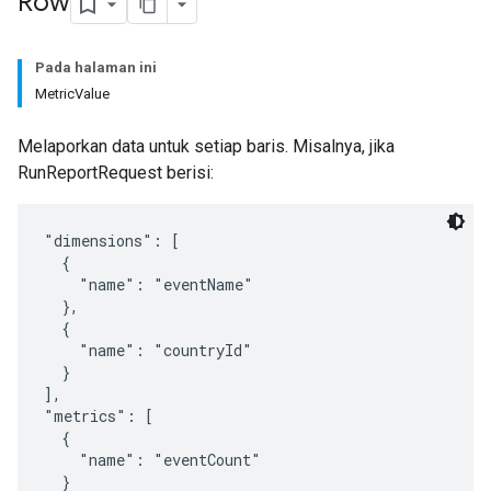
Row
Pada halaman ini
MetricValue
Melaporkan data untuk setiap baris. Misalnya, jika
RunReportRequest berisi:
"dimensions": [

  {

    "name": "eventName"

  },

  {

    "name": "countryId"

  }

],

"metrics": [

  {

    "name": "eventCount"

  }
