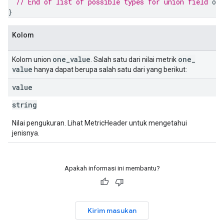
// End of list of possible types for union field 
one
}
Kolom
one
_
value
one
_
Kolom union
. Salah satu dari nilai metrik
value
hanya dapat berupa salah satu dari yang berikut:
value
string
Nilai pengukuran. Lihat MetricHeader untuk mengetahui
jenisnya.
Apakah informasi ini membantu?
Kirim masukan