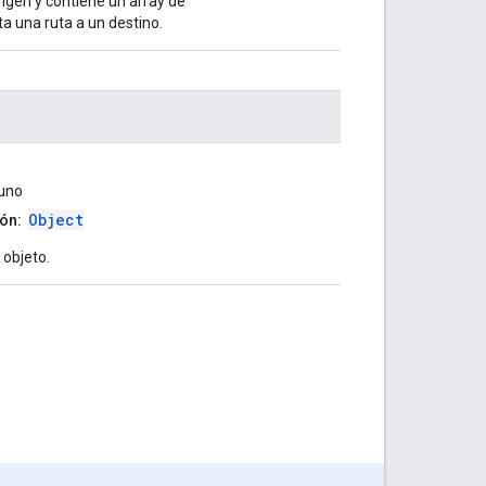
origen y contiene un array de
ta una ruta a un destino.
uno
Object
ón:
 objeto.