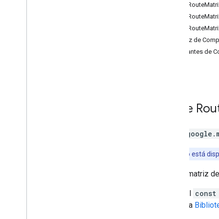
Clase RouteMatri
Widget de rutas
Clase RouteMatr
Datos de rutas
Clase RouteMatri
Route Matrix
Interfaz de Com
Elevation
Constantes de C
Directions (obsoleto)
Distance Matrix (obsoleto)
Mapas 3D
Ambiental (versión alfa)
Viajes compartidos
Clase
Rou
Interfaces de bibliotecas
Referencia de la API v3
.
64 (canal
Clase
google.
trimestral)
Referencia de la API v3
.
63
Aviso:
Solo está disp
Referencia de la API v3
.
62
Es una matriz de
Llama al
const
Consulta
Biblio