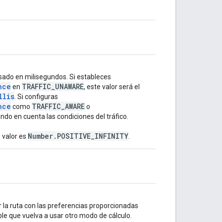
esado en milisegundos. Si estableces
nce
TRAFFIC_UNAWARE
en
, este valor será el
llis
. Si configuras
nce
TRAFFIC_AWARE
como
o
iendo en cuenta las condiciones del tráfico.
Number.POSITIVE_INFINITY
e valor es
.
r la ruta con las preferencias proporcionadas
ible que vuelva a usar otro modo de cálculo.