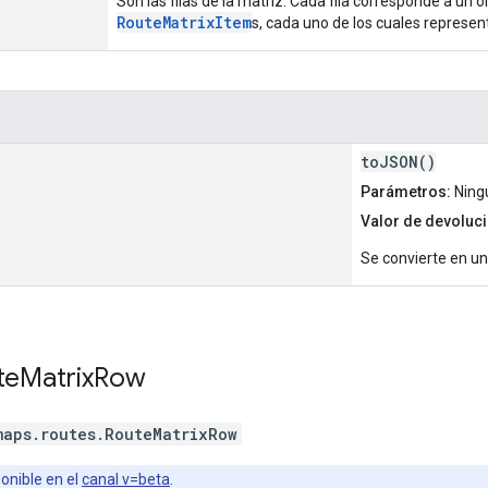
Son las filas de la matriz. Cada fila corresponde a un 
RouteMatrixItem
s, cada uno de los cuales represen
toJSON()
Parámetros:
Ning
Valor de devoluci
Se convierte en un
te
Matrix
Row
maps.routes
.
RouteMatrixRow
onible en el
canal v=beta
.