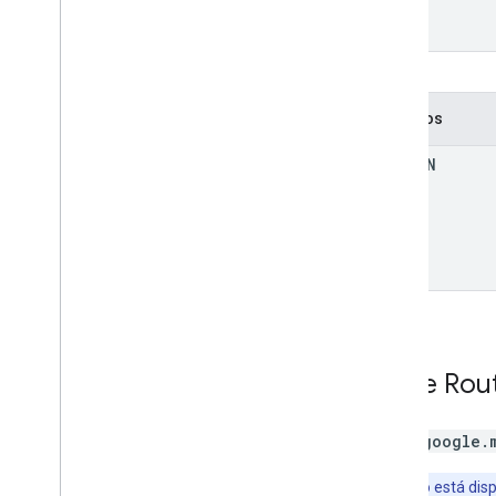
Métodos
to
JSON
Clase
Rou
Clase
google.
Aviso:
Solo está disp