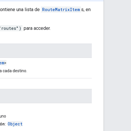
Contiene una lista de
RouteMatrixItem
s, en
"routes")
para acceder.
em
>
ra cada destino.
uno
Object
ón: