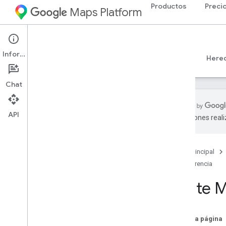
Productos
Preci
Maps Platform
Web
Maps JavaScript API
Información
Guías
Referencia
Ejemplos
Recursos
Here
Chat
API
traducciones real
Referencia de la API v3
.
65 (canal
semanal)
Descripción general
Página principal
Conceptos globales
Referencia
Maps
Route M
Dibujo en el mapa
Street View
Places
En esta página
Routes