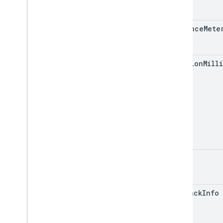
distance
Mete
duration
Milli
error
fallback
Info