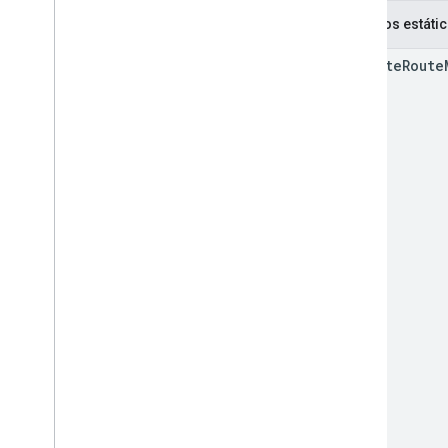
Métodos estáti
compute
Route