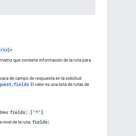
trix
}>
 matriz que contiene información de la ruta para
ara de campo de respuesta en la solicitud
quest.fields
. El valor es una lista de rutas de
fields: ['*']
bles:
fields:
 nivel de la ruta:
]