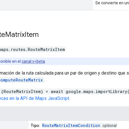
Se convierte en un
te
Matrix
Item
maps.routes
.
RouteMatrixItem
onible en el
canal v=beta
.
rmación de la ruta calculada para un par de origen y destino que 
computeRouteMatrix
.
 {RouteMatrixItem} = await google.maps.importLibrary
tecas en la API de Maps JavaScript
.
RouteMatrixItemCondition
Tipo:
optional