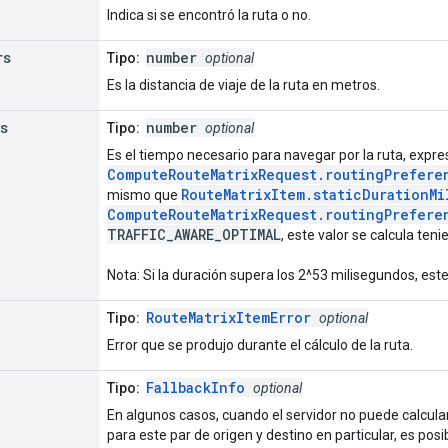
Indica si se encontró la ruta o no.
rs
number
Tipo:
optional
Es la distancia de viaje de la ruta en metros.
s
number
Tipo:
optional
Es el tiempo necesario para navegar por la ruta, expr
ComputeRouteMatrixRequest.routingPrefere
RouteMatrixItem.staticDurationMi
mismo que
ComputeRouteMatrixRequest.routingPrefere
TRAFFIC_AWARE_OPTIMAL
, este valor se calcula ten
Nota: Si la duración supera los 2^53 milisegundos, est
RouteMatrixItemError
Tipo:
optional
Error que se produjo durante el cálculo de la ruta.
FallbackInfo
Tipo:
optional
En algunos casos, cuando el servidor no puede calcula
para este par de origen y destino en particular, es pos