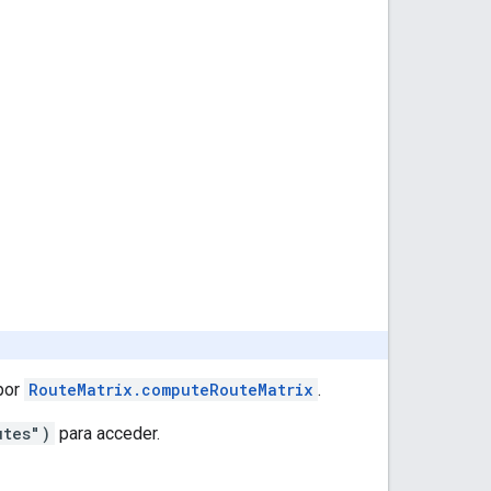
 por
RouteMatrix.computeRouteMatrix
.
utes")
para acceder.