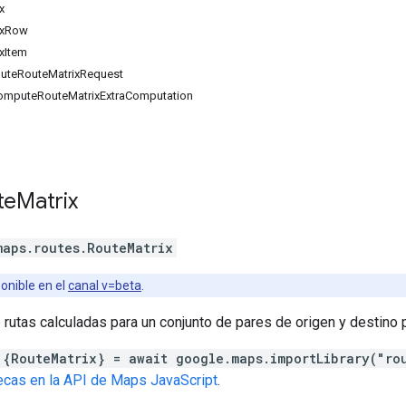
x
ixRow
xItem
puteRouteMatrixRequest
omputeRouteMatrixExtraComputation
te
Matrix
maps.routes
.
RouteMatrix
onible en el
canal v=beta
.
 rutas calculadas para un conjunto de pares de origen y destino
 {RouteMatrix} = await google.maps.importLibrary("ro
tecas en la API de Maps JavaScript
.