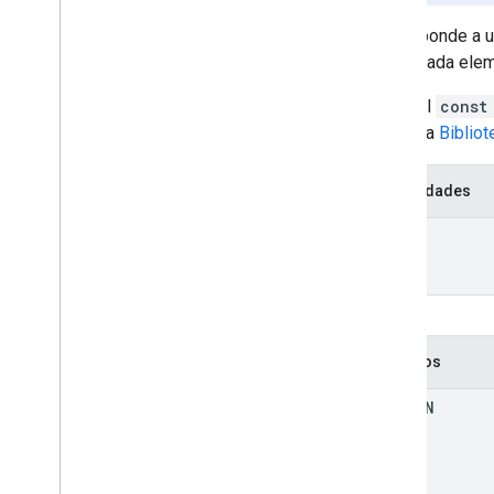
Corresponde a u
la que cada elem
Llama al
const
Consulta
Biblio
Propiedades
items
Métodos
to
JSON