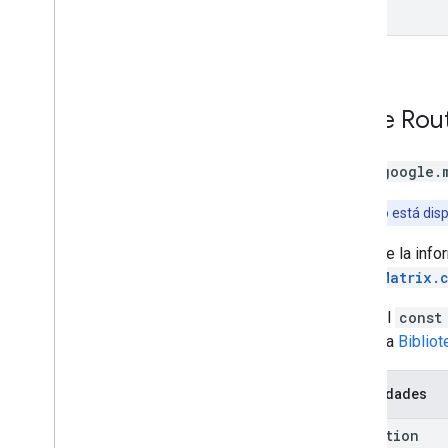
Clase
Rou
Clase
google.
Aviso:
Solo está disp
Contiene la info
RouteMatrix.
Llama al
const
Consulta
Biblio
Propiedades
condition