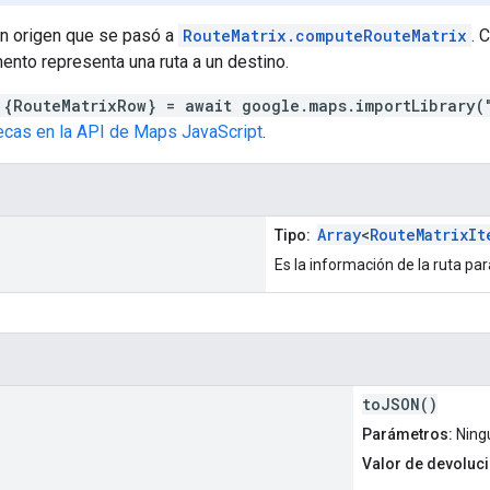
n origen que se pasó a
RouteMatrix.computeRouteMatrix
. 
ento representa una ruta a un destino.
 {RouteMatrixRow} = await google.maps.importLibrary(
tecas en la API de Maps JavaScript
.
Array
<
RouteMatrixIt
Tipo:
Es la información de la ruta pa
toJSON()
Parámetros:
Ning
Valor de devoluci