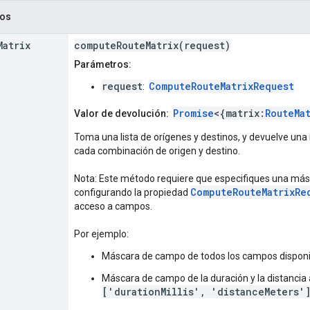
cos
Matrix
computeRouteMatrix(request)
Parámetros:
request
ComputeRouteMatrixRequest
:
Promise
<{matrix:
RouteMa
Valor de devolución:
Toma una lista de orígenes y destinos, y devuelve una
cada combinación de origen y destino.
Nota: Este método requiere que especifiques una másc
ComputeRouteMatrixRe
configurando la propiedad
acceso a campos.
Por ejemplo:
Máscara de campo de todos los campos disponi
Máscara de campo de la duración y la distancia a
['durationMillis', 'distanceMeters'