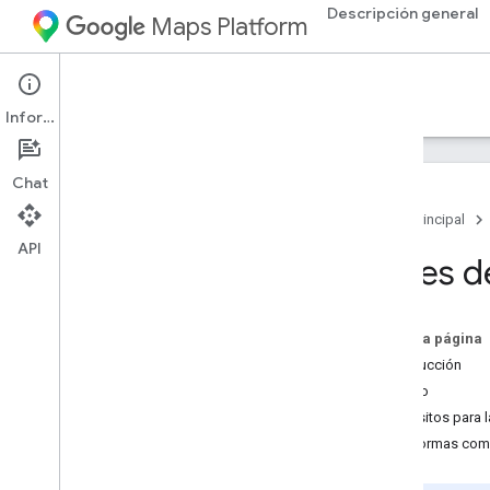
Descripción general
Maps Platform
Google Maps for Flutter
Información
Cómo comenzar a utilizar Flutter
Chat
Descripción general
Página principal
Configura un proyecto de Flutter
API
Agrega un mapa con un marcador
Antes d
Referencia
Página principal del paquete
En esta página
Documentación de referencia
Introducción
Público
Asistencia
Requisitos para l
Cómo ver
/
informar problemas en
Plataformas com
Git
Hub