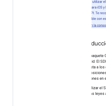
Para poder utilizar 
SDK de Maps para iOS y 
una clave de API. Te re
alguien disponible con e
asignar roles en la cons
Introducc
Con el paquete 
o Android. El SD
respuesta a los 
superposiciones 
ubicaciones en e
Para utilizar el
todas las leyes 