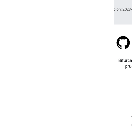
Última actualización: 2023
Stack Overflow
Haz una pregunta con la
Bifurca
etiqueta google-maps.
pru
Más información
Preguntas frecuentes
Selector de API