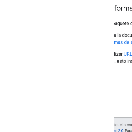
Plataform
Con el paquete 
Consulta la docu
plataformas de
Para utilizar
URL
móviles, esto i
Salvo que se indique lo con
la
licencia Apache 2.0
. Par