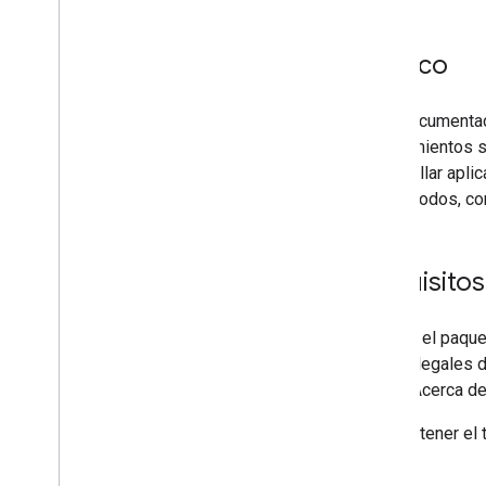
Público
Esta documentac
conocimientos s
desarrollar apli
los métodos, co
Requisitos
Si usas el paque
avisos legales 
menú "Acerca de
Para obtener el 