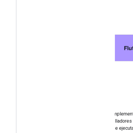
Los complementos
desarrolladores 
la que se ejecut