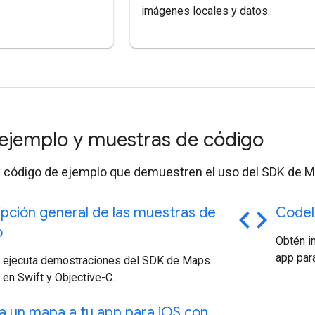
imágenes locales y datos.
ejemplo y muestras de código
y código de ejemplo que demuestren el uso del SDK de M
code
pción general de las muestras de
Codel
o
Obtén i
app par
 y ejecuta demostraciones del SDK de Maps
 en Swift y Objective-C.
 un mapa a tu app para i
OS con