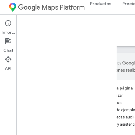
Productos
Preci
Maps Platform
iOS
Maps SDK for iOS
Información
Guías
Referencia
Ejemplos
Recursos
Chat
API
traducciones real
SDK de Maps para i
OS
Descripción general
En esta página
Comenzar
Configuración
Atributos
Configura el SDK de Maps para i
OS
Apps de ejemplo
Configura un proyecto de Xcode
Bibliotecas auxili
Versiones
Ayuda y asistenc