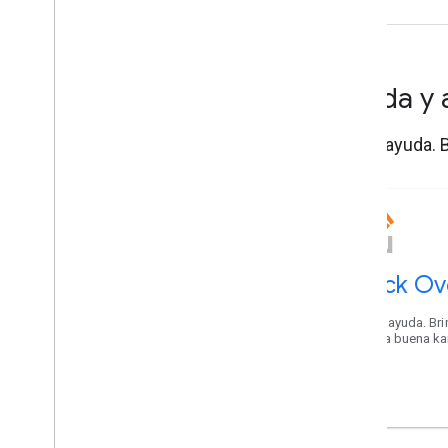
Ayuda y 
Obtén ayuda. B
Stack Ov
Obtén ayuda. Bri
Genera buena ka
Maps.