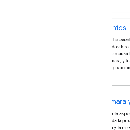
Eventos
Escucha event
incluidos los 
en los marcad
la cámara, y l
superposición,
Cámara y
Controla aspe
incluida la pos
zoom y la orie