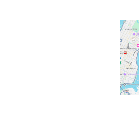
Instructivos
Agrega un mapa con un marcador
Cómo seleccionar el lugar actual
Crear un mapa
Agrega un mapa
Configura un mapa
Coordenadas de mapas y mosaicos
Empresas y otros lugares de interés
Street View
Inicia Google Maps
Cómo personalizar mapas
Cómo interactuar con el mapa
Cámara y vista
Controles y gestos
Eventos
Datos de ubicación
Geocodificación inversa