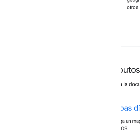
otros.
Atributo
Explora la doc
Mapas d
Agrega un map
para iOS.