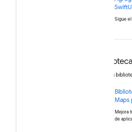
code
Swift
U
Sigue el
Bibliotec
Integra bibliot
code
Biblio
Maps p
Mejora t
de aplic