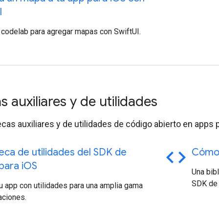
I
 codelab para agregar mapas con SwiftUI.
as auxiliares y de utilidades
ecas auxiliares y de utilidades de código abierto en apps 
code
teca de utilidades del SDK de
Cómo 
ara i
OS
Una bib
SDK de 
u app con utilidades para una amplia gama
aciones.