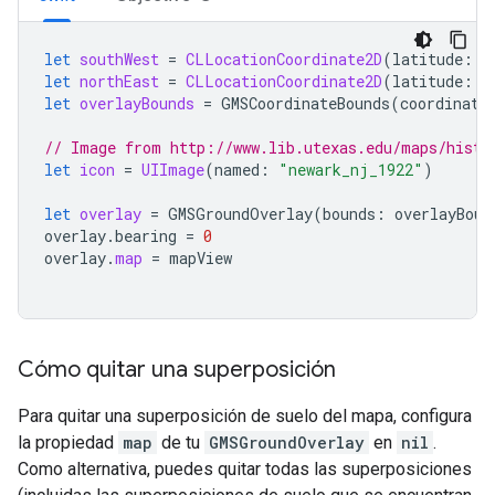
let
southWest
=
CLLocationCoordinate2D
(
latitude
:
4
let
northEast
=
CLLocationCoordinate2D
(
latitude
:
4
let
overlayBounds
=
GMSCoordinateBounds
(
coordinate
// Image from http://www.lib.utexas.edu/maps/histo
let
icon
=
UIImage
(
named
:
"newark_nj_1922"
)
let
overlay
=
GMSGroundOverlay
(
bounds
:
overlayBoun
overlay
.
bearing
=
0
overlay
.
map
=
mapView
Cómo quitar una superposición
Para quitar una superposición de suelo del mapa, configura
la propiedad
map
de tu
GMSGroundOverlay
en
nil
.
Como alternativa, puedes quitar todas las superposiciones