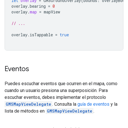
let
overlay
=
GMSGroundOverlay
(
bounds
:
overlayBoun
overlay
.
bearing
=
0
overlay
.
map
=
mapView
// ...
overlay
.
isTappable
=
true
Eventos
Puedes escuchar eventos que ocurren en el mapa, como
cuando un usuario presiona una superposición. Para
escuchar eventos, debes implementar el protocolo
GMSMapViewDelegate
. Consulta la
guía de eventos
y la
lista de métodos en
GMSMapViewDelegate
.