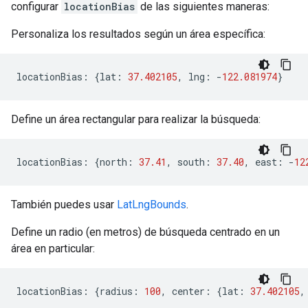
configurar
locationBias
de las siguientes maneras:
Personaliza los resultados según un área específica:
locationBias
:
{
lat
:
37.402105
,
lng
:
-
122.081974
}
Define un área rectangular para realizar la búsqueda:
locationBias
:
{
north
:
37.41
,
south
:
37.40
,
east
:
-
12
También puedes usar
LatLngBounds
.
Define un radio (en metros) de búsqueda centrado en un
área en particular:
locationBias
:
{
radius
:
100
,
center
:
{
lat
:
37.402105
,