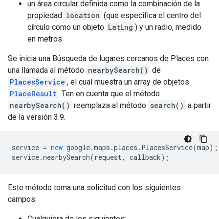
un área circular definida como la combinación de la
propiedad
location
(que especifica el centro del
círculo como un objeto
LatLng
) y un radio, medido
en metros
Se inicia una Búsqueda de lugares cercanos de Places con
una llamada al método
nearbySearch()
de
PlacesService
, el cual muestra un array de objetos
PlaceResult
. Ten en cuenta que el método
nearbySearch()
reemplaza al método
search()
a partir
de la versión 3.9.
service
=
new
google
.
maps
.
places
.
PlacesService
(
map
);
service
.
nearbySearch
(
request
,
callback
);
Este método toma una solicitud con los siguientes
campos:
Cualquiera de los siguientes: