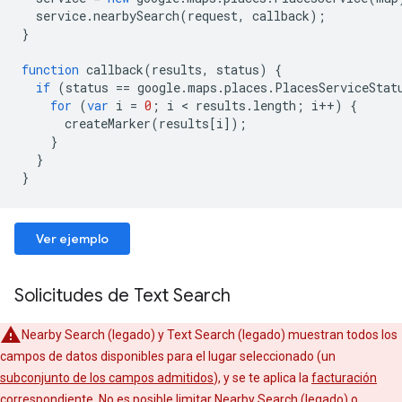
service
.
nearbySearch
(
request
,
callback
);
}
function
callback
(
results
,
status
)
{
if
(
status
==
google
.
maps
.
places
.
PlacesServiceStat
for
(
var
i
=
0
;
i
<
results
.
length
;
i
++
)
{
createMarker
(
results
[
i
]);
}
}
}
Ver ejemplo
Solicitudes de Text Search
Nearby Search (legado) y Text Search (legado) muestran todos los
campos de datos disponibles para el lugar seleccionado (un
subconjunto de los campos admitidos
), y se te aplica la
facturación
correspondiente
. No es posible limitar Nearby Search (legado) o