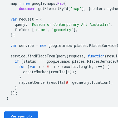
map
=
new
google
.
maps
.
Map
(
document
.
getElementById
(
'map'
),
{
center
:
sydne
var
request
=
{
query
:
'Museum of Contemporary Art Australia'
,
fields
:
[
'name'
,
'geometry'
],
};
var
service
=
new
google
.
maps
.
places
.
PlacesService
service
.
findPlaceFromQuery
(
request
,
function
(
resul
if
(
status
===
google
.
maps
.
places
.
PlacesServiceS
for
(
var
i
=
0
;
i
<
results
.
length
;
i
++
)
{
createMarker
(
results
[
i
]);
}
map
.
setCenter
(
results
[
0
].
geometry
.
location
);
}
});
}
Ver ejemplo