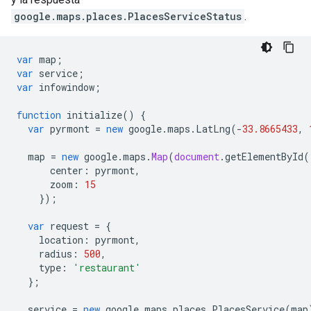
google.maps.places.PlacesServiceStatus
.
var
map
;
var
service
;
var
infowindow
;
function
initialize
()
{
var
pyrmont
=
new
google
.
maps
.
LatLng
(
-
33.8665433
,
map
=
new
google
.
maps
.
Map
(
document
.
getElementById
(
center
:
pyrmont
,
zoom
:
15
});
var
request
=
{
location
:
pyrmont
,
radius
:
500
,
type
:
'restaurant'
};
service
=
new
google
.
maps
.
places
.
PlacesService
(
map