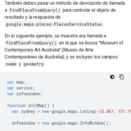
También debes pasar un método de devolución de llamada
a
findPlaceFromQuery()
para controlar el objeto de
resultado y la respuesta de
google.maps.places.PlacesServiceStatus
.
En el siguiente ejemplo, se muestra una llamada a
findPlaceFromQuery()
en la que se busca "Museum of
Contemporary Art Australia" (Museo de Arte
Contemporáneo de Australia), y se incluyen los campos
name
y
geometry
.
var
map
;
var
service
;
var
infowindow
;
function
initMap
()
{
var
sydney
=
new
google
.
maps
.
LatLng
(
-
33.867
,
151.1
infowindow
=
new
google
.
maps
.
InfoWindow
();