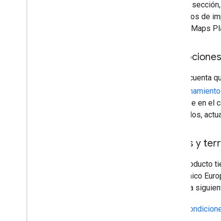
En esta sección,
requisitos de im
Google Maps Pl
Excepciones
Ten en cuenta q
almacenamiento
devuelve en el
guardarlos, actua
Países y ter
Este producto ti
Económico Europ
revisa la siguie
Condicione