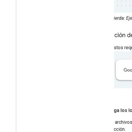
Izquierda: E
Atribución d
Sigue estos requ
Descarga los l
Usa los archivos
esta sección.