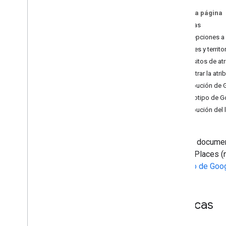
Prácticas recomendadas para los
En esta página
servicios web
Políticas
Excepciones a 
Facturación y supervisión
Países y terri
Uso y facturación
Requisitos de at
Informes y Monitoring
Mostrar la atr
Atribución de 
Políticas y condiciones
Logotipo de Go
Políticas y atribuciones
Atribución del
Condiciones del Servicio
En este documen
API de Places (n
Servicio de Goo
Políticas