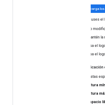
Descarga los
Cuando uses el 
No modifiq
Mantén la 
Usa el log
Usa el log
Especificación 
Sigue estas esp
Altura mín
Altura má
Espacio li