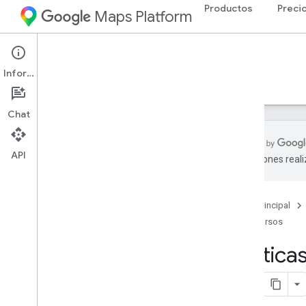
Productos
Preci
Maps Platform
Web Services
Places API
Información
Guías
Referencia
Recursos
Heredada
Chat
API
traducciones real
Asistencia
Opciones de asistencia
Página principal
Notas de la versión
Recursos
Preguntas frecuentes sobre el servicio
web de Places
Política
Mantente informado
Condiciones de Uso
Prácticas recomendadas