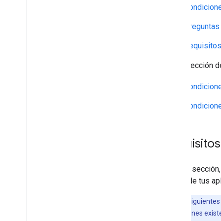
Condicione
Preguntas 
Requisitos
Si tu dirección 
Condicione
Condicione
Requisito
En esta sección,
través de tus ap
Nota:
Los siguientes
implementaciones existen