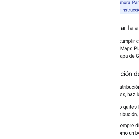
atribución por ahora. P
cronogramas e instruccio
Mostrar la 
Debes cumplir c
Google Maps Plat
en un mapa de Go
Atribución d
Para la atribuci
de Places, haz l
No quites 
atribución
Siempre di
como un bo