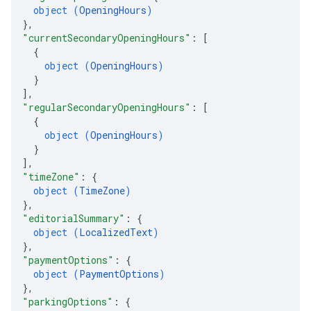
object (
OpeningHours
)
}
,
"currentSecondaryOpeningHours"
: 
[
{
object (
OpeningHours
)
}
]
,
"regularSecondaryOpeningHours"
: 
[
{
object (
OpeningHours
)
}
]
,
"timeZone"
: 
{
object (
TimeZone
)
}
,
"editorialSummary"
: 
{
object (
LocalizedText
)
}
,
"paymentOptions"
: 
{
object (
PaymentOptions
)
}
,
"parkingOptions"
: 
{