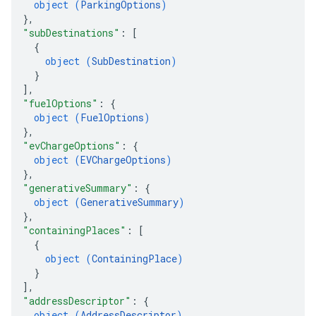
object (
ParkingOptions
)
}
,
"subDestinations"
: 
[
{
object (
SubDestination
)
}
]
,
"fuelOptions"
: 
{
object (
FuelOptions
)
}
,
"evChargeOptions"
: 
{
object (
EVChargeOptions
)
}
,
"generativeSummary"
: 
{
object (
GenerativeSummary
)
}
,
"containingPlaces"
: 
[
{
object (
ContainingPlace
)
}
]
,
"addressDescriptor"
: 
{
object (
AddressDescriptor
)