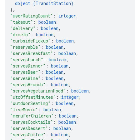
object (
TransitStation
)
}
,
"userRatingCount"
: 
integer
,
"takeout"
: 
boolean
,
"delivery"
: 
boolean
,
"dineIn"
: 
boolean
,
"curbsidePickup"
: 
boolean
,
"reservable"
: 
boolean
,
"servesBreakfast"
: 
boolean
,
"servesLunch"
: 
boolean
,
"servesDinner"
: 
boolean
,
"servesBeer"
: 
boolean
,
"servesWine"
: 
boolean
,
"servesBrunch"
: 
boolean
,
"servesVegetarianFood"
: 
boolean
,
"utcOffsetMinutes"
: 
integer
,
"outdoorSeating"
: 
boolean
,
"liveMusic"
: 
boolean
,
"menuForChildren"
: 
boolean
,
"servesCocktails"
: 
boolean
,
"servesDessert"
: 
boolean
,
"servesCoffee"
: 
boolean
,