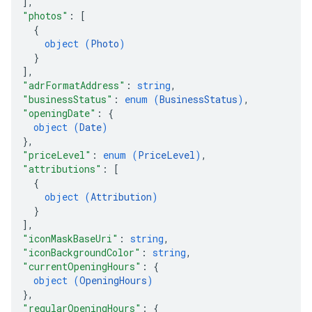
]
,
"photos"
: 
[
{
object (
Photo
)
}
]
,
"adrFormatAddress"
: 
string
,
"businessStatus"
: 
enum (
BusinessStatus
)
,
"openingDate"
: 
{
object (
Date
)
}
,
"priceLevel"
: 
enum (
PriceLevel
)
,
"attributions"
: 
[
{
object (
Attribution
)
}
]
,
"iconMaskBaseUri"
: 
string
,
"iconBackgroundColor"
: 
string
,
"currentOpeningHours"
: 
{
object (
OpeningHours
)
}
,
"regularOpeningHours"
: 
{