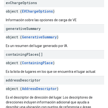
ev
Charge
Options
object (
EVChargeOptions
)
Información sobre las opciones de carga de VE
generative
Summary
object (
GenerativeSummary
)
Es un resumen del lugar generado por IA.
containing
Places[]
object (
ContainingPlace
)
Es la lista de lugares en los que se encuentra el lugar actual.
address
Descriptor
object (
AddressDescriptor
)
Es el descriptor de dirección del lugar. Los descriptores de
direcciones incluyen información adicional que ayuda a
describir una ubicación con puntos de referencia y áreas.