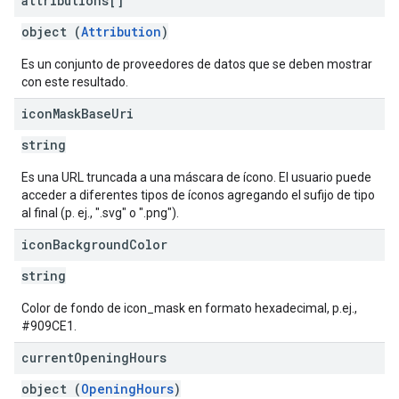
attributions[]
object (
Attribution
)
Es un conjunto de proveedores de datos que se deben mostrar
con este resultado.
icon
Mask
Base
Uri
string
Es una URL truncada a una máscara de ícono. El usuario puede
acceder a diferentes tipos de íconos agregando el sufijo de tipo
al final (p. ej., ".svg" o ".png").
icon
Background
Color
string
Color de fondo de icon_mask en formato hexadecimal, p.ej.,
#909CE1.
current
Opening
Hours
object (
OpeningHours
)