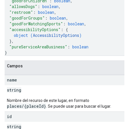
"goodForChildren"
: 
boolean
,
"allowsDogs"
: 
boolean
,
"restroom"
: 
boolean
,
"goodForGroups"
: 
boolean
,
"goodForWatchingSports"
: 
boolean
,
"accessibilityOptions"
: 
{
object (
AccessibilityOptions
)
}
,
"pureServiceAreaBusiness"
: 
boolean
}
Campos
name
string
Nombre del recurso de este lugar, en formato
places/{placeId}
. Se puede usar para buscar el lugar.
id
string