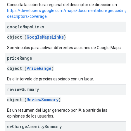
Consulta la cobertura regional del descriptor de dirección en
https://developers.google.com/maps/documentation/geocoding/a
descriptors/coverage
.
google
Maps
Links
object (
GoogleMapsLinks
)
Son vínculos para activar diferentes acciones de Google Maps.
price
Range
object (
PriceRange
)
Es el intervalo de precios asociado con un lugar.
review
Summary
object (
ReviewSummary
)
Es un resumen del lugar generado por IA a partir de las
opiniones de los usuarios.
ev
Charge
Amenity
Summary