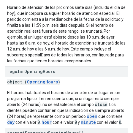
Horario de atención de los próximos siete días (incluido el día de
hoy), que incorpora cualquier horario de atención especial. El
período comienza a la medianoche de la fecha de la solicitud y
finaliza a las 11:59 p.m. seis días después. Si el horario de
atención real está fuera de este rango, se truncará. Por
ejemplo, si un lugar está abierto desde las 10 p.m. de ayer
hasta las 6 a.m. de hoy, el horario de atención se truncará de las
12 a.m. de hoy a las 6 a.m. de hoy. Este campo incluye el
subcampo specialDays de todos los horarios, configurado para
las fechas que tienen horarios excepcionales.
regular
Opening
Hours
object (
OpeningHours
)
El horario habitual es el horario de atención de un lugar en un
programa típico. Ten en cuenta que, si un lugar está siempre
close
abierto (24 horas), no se establecerá el campo
. Los
clientes pueden confiar en que la indicación de siempre abierto
open
(24 horas) se represente como un período
que contiene
day
0
hour
0
minute
0
con el valor
,
con el valor
y
con el valor
.
current
Secondary
Opening
Hours[]