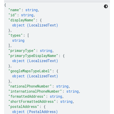
{
"name"
: 
string
,
"id"
: 
string
,
"displayName"
: 
{
object (
LocalizedText
)
}
,
"types"
: 
[
string
]
,
"primaryType"
: 
string
,
"primaryTypeDisplayName"
: 
{
object (
LocalizedText
)
}
,
"googleMapsTypeLabel"
: 
{
object (
LocalizedText
)
}
,
"nationalPhoneNumber"
: 
string
,
"internationalPhoneNumber"
: 
string
,
"formattedAddress"
: 
string
,
"shortFormattedAddress"
: 
string
,
"postalAddress"
: 
{
object (
PostalAddress
)