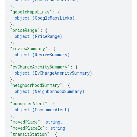
}
,
"googleMapsLinks"
: 
{
object (
GoogleMapsLinks
)
}
,
"priceRange"
: 
{
object (
PriceRange
)
}
,
"reviewSummary"
: 
{
object (
ReviewSummary
)
}
,
"evChargeAmenitySummary"
: 
{
object (
EvChargeAmenitySummary
)
}
,
"neighborhoodSummary"
: 
{
object (
NeighborhoodSummary
)
}
,
"consumerAlert"
: 
{
object (
ConsumerAlert
)
}
,
"movedPlace"
: 
string
,
"movedPlaceId"
: 
string
,
"transitStation"
: 
{