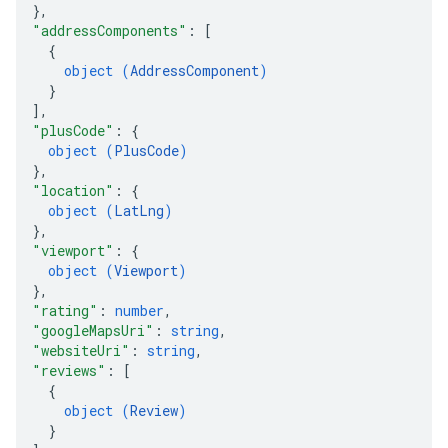
}
,
"addressComponents"
: 
[
{
object (
AddressComponent
)
}
]
,
"plusCode"
: 
{
object (
PlusCode
)
}
,
"location"
: 
{
object (
LatLng
)
}
,
"viewport"
: 
{
object (
Viewport
)
}
,
"rating"
: 
number
,
"googleMapsUri"
: 
string
,
"websiteUri"
: 
string
,
"reviews"
: 
[
{
object (
Review
)
}