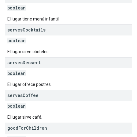
boolean
El lugar tiene menú infantil.
serves
Cocktails
boolean
El lugar sirve cócteles.
serves
Dessert
boolean
El lugar ofrece postres.
serves
Coffee
boolean
El lugar sirve café.
good
For
Children