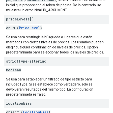
y
, deben coincidir con la llamada
inicial que proporcionó el token de página. De lo contrario, se
muestra un error INVALID_ARGUMENT.
price
Levels[]
enum (
PriceLevel
)
Se usa para restringir la búsqueda a lugares que están
marcados con ciertos niveles de precios. Los usuarios pueden
elegir cualquier combinación de niveles de precios. Opción
predeterminada para seleccionar todos los niveles de precios.
strict
Type
Filtering
boolean
Se usa para establecer un filtrado de tipo estricto para
includedType. Si se establece como verdadero, solo se
devolverán resultados del mismo tipo. La configuración
predeterminada es falso.
location
Bias
object (
LocationBias
)