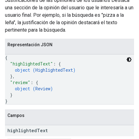
Justificaciones de las opiniones de los usuarios Destaca
una sección de la opinión del usuario que le interesaría a un
usuario final. Por ejemplo, si la búsqueda es "pizza a la
leña", la justificación de la opinión destacará el texto
pertinente para la búsqueda.
Representación JSON
{
"highlightedText"
: 
{
object (
HighlightedText
)
}
,
"review"
: 
{
object (
Review
)
}
}
Campos
highlighted
Text