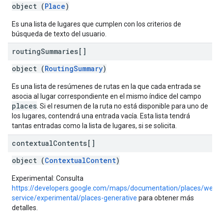
object (
Place
)
Es una lista de lugares que cumplen con los criterios de
búsqueda de texto del usuario.
routing
Summaries[]
object (
RoutingSummary
)
Es una lista de resúmenes de rutas en la que cada entrada se
asocia al lugar correspondiente en el mismo índice del campo
places
. Si el resumen de la ruta no está disponible para uno de
los lugares, contendrá una entrada vacía. Esta lista tendrá
tantas entradas como la lista de lugares, si se solicita.
contextual
Contents[]
object (
ContextualContent
)
Experimental: Consulta
https://developers.google.com/maps/documentation/places/web-
service/experimental/places-generative
para obtener más
detalles.