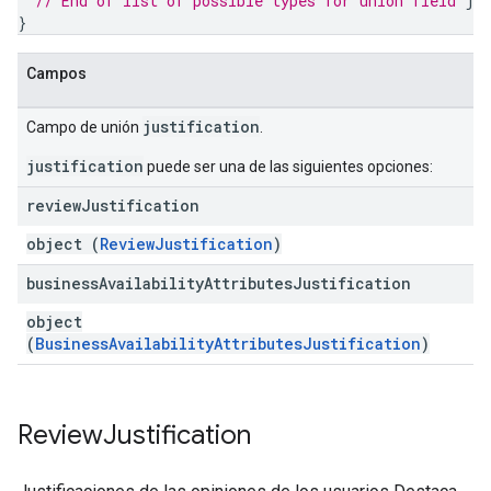
// End of list of possible types for union field 
ju
}
Campos
justification
Campo de unión
.
justification
puede ser una de las siguientes opciones:
review
Justification
object (
ReviewJustification
)
business
Availability
Attributes
Justification
object
(
BusinessAvailabilityAttributesJustification
)
Review
Justification