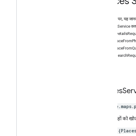
Places 
विजेट के कॉन्टेंट को पसंद के मुताबिक बनाने
की सुविधा
जगहों का डेटा
इस पेज पर, यह जानक
ऑटोकंप्लीट डेटा
PlacesService क्
जियोकोडर
PlaceDetailsReque
Places Autocomplete Service
FindPlaceFromPh
(रोकी गई)
FindPlaceFromQue
पते की पुष्टि करना
PlaceSearchReque
Places Service (रोकी गई है)
मार्ग
3D मैप
पर्यावरण (अल्फा)
गतिविधि का प्रतिशत
Places
Ser
लाइब्रेरी के इंटरफ़ेस
एपीआई का रेफ़रंस v3
.
64 (हर तीन महीने में
google.maps.
अपडेट होने वाला चैनल)
एपीआई के बारे में जानकारी v3
.
63
इसमें जगहों को खोजन
एपीआई का संदर्भ v3
.
62
const {Place