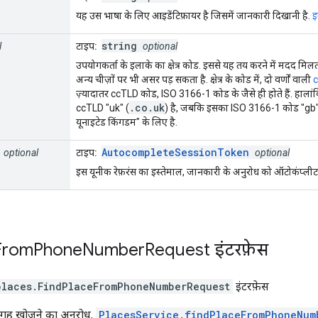
यह उस भाषा के लिए आइडेंटिफ़ायर है जिसमें जानकारी दिखानी है.
इ
string
l
टाइप:
optional
उपयोगकर्ता के इलाके का क्षेत्र कोड. इससे यह तय करने में मदद मिल
अन्य चीज़ों पर भी असर पड़ सकता है. क्षेत्र के कोड में, दो वर्णों वाली
c
ज़्यादातर ccTLD कोड, ISO 3166-1 कोड के जैसे ही होते हैं. हाला
.co.uk
ccTLD "uk" (
) है, जबकि इसका ISO 3166-1 कोड "gb" है.
यूनाइटेड किंगडम" के लिए है.
AutocompleteSessionToken
optional
टाइप:
optional
इस यूनीक रेफ़रंस का इस्तेमाल, जानकारी के अनुरोध को ऑटोकंप्लीट
From
Phone
Number
Request
इंटरफ़ेस
places
.
FindPlaceFromPhoneNumberRequest
इंटरफ़ेस
 जगह खोजने का अनुरोध,
PlacesService.findPlaceFromPhoneNum