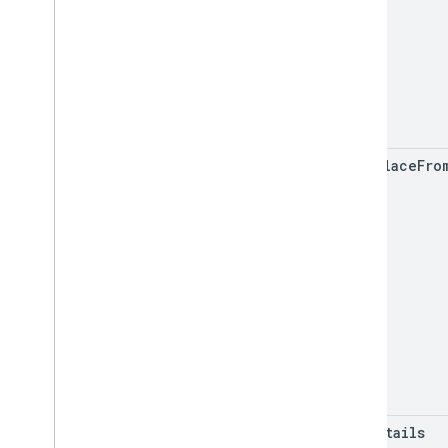
find
Place
Fro
get
Details