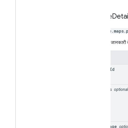
Place
Detai
google.maps.
जगह की जानकारी के ब
प्रॉपर्टी
place
Id
fields
optional
language
optio