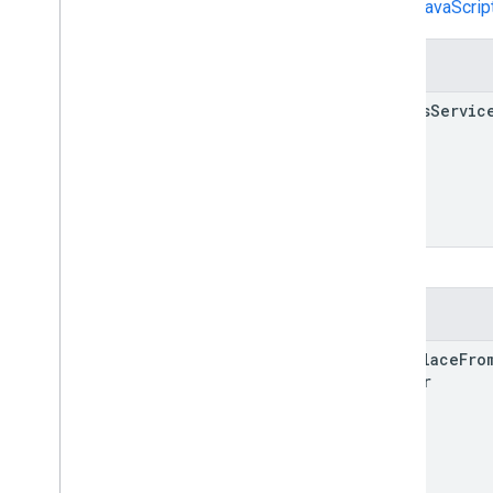
Maps JavaScript AP
निर्माता
Places
Servic
तरीके
find
Place
Fro
Number