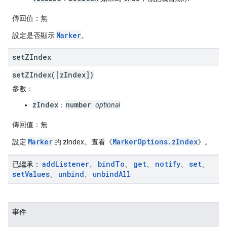
傳回值：
無
Marker
設定是否顯示
。
set
ZIndex
setZIndex([zIndex])
參數：
zIndex
number
：
optional
傳回值：
無
Marker
MarkerOptions.zIndex
設定
的 zIndex。查看《
》。
add
Listener
bind
To
get
notify
set
已繼承：
、
、
、
、
、
set
Values
unbind
unbind
All
、
、
事件