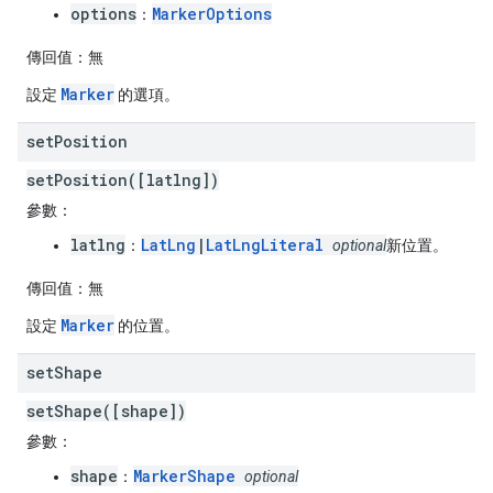
options
MarkerOptions
：
傳回值：
無
Marker
設定
的選項。
set
Position
setPosition([latlng])
參數：
latlng
LatLng
|
LatLngLiteral
：
optional
新位置。
傳回值：
無
Marker
設定
的位置。
set
Shape
setShape([shape])
參數：
shape
MarkerShape
：
optional