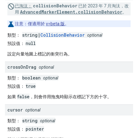
collisionBehavior
已淘汰：
已於 2023 年 7 月淘汰，改
AdvancedMarkerElement.collisionBehavior
用
。
注意：
僅適用於
v=beta 版
。
string|
CollisionBehavior
類型：
optional
null
預設值：
設定向量地圖上標記的衝突行為。
cross
On
Drag
optional
boolean
類型：
optional
true
預設值：
false
如果
，則會停用拖曳時顯示在標記下方的十字。
cursor
optional
string
類型：
optional
pointer
預設值：