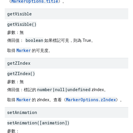
MarkerOptions.title
《
》。
get
Visible
getVisible()
參數：
無
boolean
傳回值：
如果標記可見，則為 True。
Marker
取得
的可見度。
get
ZIndex
getZIndex()
參數：
無
number|null|undefined
傳回值：
標記的
zIndex。
Marker
MarkerOptions.zIndex
取得
的 zIndex。查看《
》。
set
Animation
setAnimation([animation])
參數：