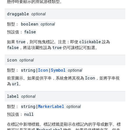
懸停時要顯示的滑鼠游標類型。
draggable
optional
boolean
類型：
optional
false
預設值：
true
clickable
如果
，則可拖曳標記。
注意：
即使
設為
false
true
，將這項屬性設為
仍可讓標記可點選。
icon
optional
string|
Icon
|
Symbol
類型：
optional
Icon
前景圖示。如果提供字串，系統會將其視為
，並將字串視
url
為
。
label
optional
string|
MarkerLabel
類型：
optional
null
預設值：
在標記中新增標籤。標記標籤是顯示在標記內的字母或數字。標
MarkerLabel