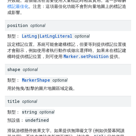
升效能。這個做法在需要使用大量標記時相當實用。進一步瞭解
標記最佳化
。
注意：
這項最佳化功能不會對向量地圖上的標記造
成影響。
position
optional
LatLng
|
LatLngLiteral
類型：
optional
設定標記位置。系統可能會建構標記，但要等到提供標記位置後
才會顯示，例如使用者執行動作或做出選擇時。如果未在標記建
Marker.setPosition
構時提供標記位置，則可使用
提供。
shape
optional
MarkerShape
類型：
optional
用於拖曳/點擊的圖片地圖區域定義。
title
optional
string
類型：
optional
undefined
預設值：
滑鼠游標懸停效果文字。如果提供無障礙文字 (例如供螢幕閱讀