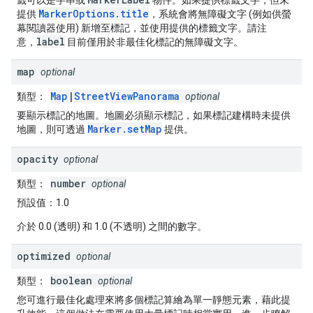
籤可以是字串或
物件。如果提供標籤文字，但未
MarkerOptions.title
提供
，系統會將無障礙文字 (例如供螢
幕閱讀器使用) 新增至標記，並使用提供的標籤文字。請注
label
意，
目前僅用於非最佳化標記的無障礙文字。
map
optional
Map
|
StreetViewPanorama
類型：
optional
要顯示標記的地圖。地圖必須顯示標記，如果標記建構時未提供
Marker.setMap
地圖，則可透過
提供。
opacity
optional
number
類型：
optional
預設值：
1.0
介於 0.0 (透明) 和 1.0 (不透明) 之間的數字。
optimized
optional
boolean
類型：
optional
您可進行最佳化處理來將多個標記算繪為單一靜態元素，藉此提