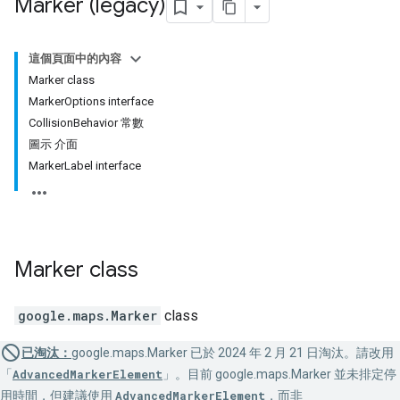
Marker (legacy)
這個頁面中的內容
Marker class
MarkerOptions interface
CollisionBehavior 常數
圖示 介面
MarkerLabel interface
Marker
class
google.maps
.
Marker
class
已淘汰：
google.maps.Marker 已於 2024 年 2 月 21 日淘汰。請改用
「
AdvancedMarkerElement
」。目前 google.maps.Marker 並未排定停
用時間，但建議使用
AdvancedMarkerElement
，而非