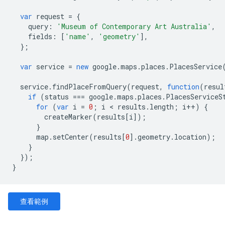
var
request
=
{
query
:
'Museum of Contemporary Art Australia'
,
fields
:
[
'name'
,
'geometry'
],
};
var
service
=
new
google
.
maps
.
places
.
PlacesService
service
.
findPlaceFromQuery
(
request
,
function
(
resul
if
(
status
===
google
.
maps
.
places
.
PlacesServiceS
for
(
var
i
=
0
;
i
<
results
.
length
;
i
++
)
{
createMarker
(
results
[
i
]);
}
map
.
setCenter
(
results
[
0
].
geometry
.
location
);
}
});
}
查看範例