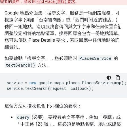
需要的資料，請改用
Find Place (舊版) 要求
。
Google 地點介面集「搜尋文字」服務是一項網路服務，可
根據字串 (例如「台南魯肉飯」或「西門町附近的鞋店」)
傳回一組地點。這項服務會傳回與文字字串和任何位置自訂
調整設定相符的地點清單。搜尋回應會包含一份地點清單。
您可以傳送 Place Details 要求，索取回應中任何地點的詳
細資訊。
如要啟動「搜尋文字」，您必須呼叫
PlacesService
的
textSearch()
方法。
service
=
new
google
.
maps
.
places
.
PlacesService
(
map
);
service
.
textSearch
(
request
,
callback
);
這個方法可接收包含下列欄位的要求：
query
(必要
)：要搜尋的文字字串，例如「餐廳」或
「中正路 123 號」。這必須是地點名稱、地址或建築