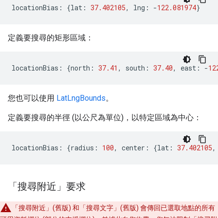
locationBias
:
{
lat
:
37.402105
,
lng
:
-
122.081974
}
定義要搜尋的矩形區域：
locationBias
:
{
north
:
37.41
,
south
:
37.40
,
east
:
-
12
您也可以使用
LatLngBounds
。
定義要搜尋的半徑 (以公尺為單位)，以特定區域為中心：
locationBias
:
{
radius
:
100
,
center
:
{
lat
:
37.402105
,
「搜尋附近」要求
「搜尋附近」(舊版) 和「搜尋文字」(舊版) 會傳回已選取地點的所有