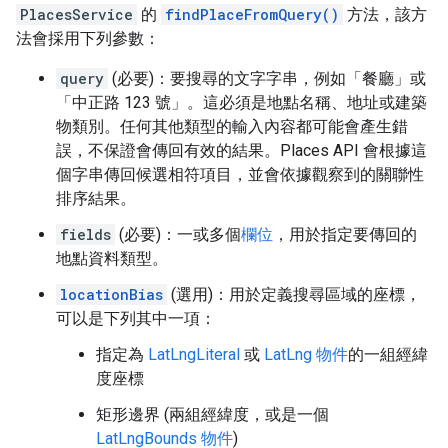
PlacesService
的
findPlaceFromQuery()
方法，該方
法會採用下列參數：
query
(必要)：要搜尋的文字字串，例如「餐廳」或
「中正路 123 號」。這必須是地點名稱、地址或建築
物類別。任何其他類型的輸入內容都可能會產生錯
誤，不保證會傳回有效的結果。Places API 會根據這
個字串傳回候選相符項目，並會依據觀察到的關聯性
排序結果。
fields
(必要)：一或多個
欄位
，用於指定要傳回的
地點資料類型。
locationBias
(選用)：用於定義搜尋區域的座標，
可以是下列其中一項：
指定為
LatLngLiteral
或
LatLng 物件
的一組經緯
度座標
矩形邊界 (兩組經緯度，或是一個
LatLngBounds 物件
)