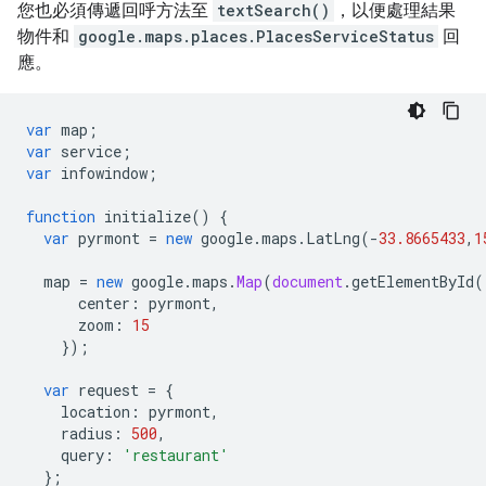
您也必須傳遞回呼方法至
textSearch()
，以便處理結果
物件和
google.maps.places.PlacesServiceStatus
回
應。
var
map
;
var
service
;
var
infowindow
;
function
initialize
()
{
var
pyrmont
=
new
google
.
maps
.
LatLng
(
-
33.8665433
,
1
map
=
new
google
.
maps
.
Map
(
document
.
getElementById
(
center
:
pyrmont
,
zoom
:
15
});
var
request
=
{
location
:
pyrmont
,
radius
:
500
,
query
:
'restaurant'
};