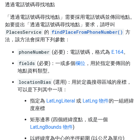
透過電話號碼尋找地點
「透過電話號碼尋找地點」需要採用電話號碼並傳回地點。
如要提出「透過電話號碼尋找地點」要求，請呼叫
PlacesService
的
findPlaceFromPhoneNumber()
方
法，該方法會採用下列參數：
phoneNumber
(必要)：電話號碼，格式為
E.164
。
fields
(必要)：一或多個
欄位
，用於指定要傳回的
地點資料類型。
locationBias
(選用)：用於定義搜尋區域的座標，
可以是下列其中一項：
指定為
LatLngLiteral
或
LatLng 物件
的一組經緯
度座標
矩形邊界 (四個經緯度點，或是一個
LatLngBounds 物件
)
以經緯度為中心的半徑範圍 (以公尺為單位)