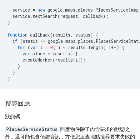
service
=
new
google
.
maps
.
places
.
PlacesService
(
map
service
.
textSearch
(
request
,
callback
);
}
function
callback
(
results
,
status
)
{
if
(
status
==
google
.
maps
.
places
.
PlacesServiceStat
for
(
var
i
=
0
;
i
<
results
.
length
;
i
++
)
{
var
place
=
results
[
i
];
createMarker
(
results
[
i
]);
}
}
}
搜尋回應
狀態碼
PlacesServiceStatus
回應物件除了內含要求的狀態之
外，還可能包含偵錯資訊，方便您追查地點搜尋要求失敗的