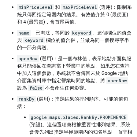
minPriceLevel
和
maxPriceLevel
(選用
)：限制系
統只傳回指定範圍內的結果。有效值介於 0 (最便宜)
和 4 (最昂貴)，含首尾兩值。
name
：已淘汰，等同於
keyword
。這個欄位的值會
與
keyword
欄位的值合併，並做為同一個搜尋字串
的一部分傳送。
openNow
(選用
)：是一個布林值，表示地點介面集服
務只能傳回在查詢當下營業中的地點。如果您在查詢
中加入這個參數，系統就不會傳回未於 Google 地點
介面集資料庫中指定營業時間的地點。將
openNow
設為
false
不會產生任何影響。
rankBy
(選用
)：指定結果的排列順序。可能的值包
括：
google.maps.places.RankBy.PROMINENCE
(預設)。這個選項會根據重要性排列結果。系統
會優先列出指定半徑範圍內的知名地點，而非相