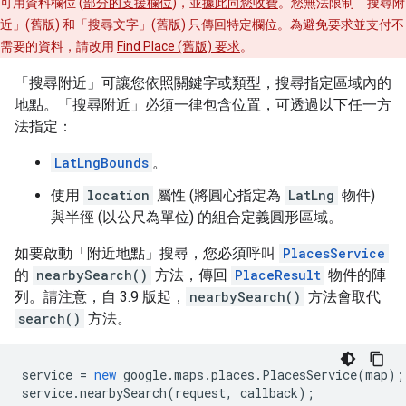
可用資料欄位 (
部分的支援欄位
)，並
據此向您收費
。您無法限制「搜尋附
近」(舊版) 和「搜尋文字」(舊版) 只傳回特定欄位。為避免要求並支付不
需要的資料，請改用
Find Place (舊版) 要求
。
「搜尋附近」可讓您依照關鍵字或類型，搜尋指定區域內的
地點。「搜尋附近」必須一律包含位置，可透過以下任一方
法指定：
LatLngBounds
。
使用
location
屬性 (將圓心指定為
LatLng
物件)
與半徑 (以公尺為單位) 的組合定義圓形區域。
如要啟動「附近地點」搜尋，您必須呼叫
PlacesService
的
nearbySearch()
方法，傳回
PlaceResult
物件的陣
列。請注意，自 3.9 版起，
nearbySearch()
方法會取代
search()
方法。
service
=
new
google
.
maps
.
places
.
PlacesService
(
map
);
service
.
nearbySearch
(
request
,
callback
);