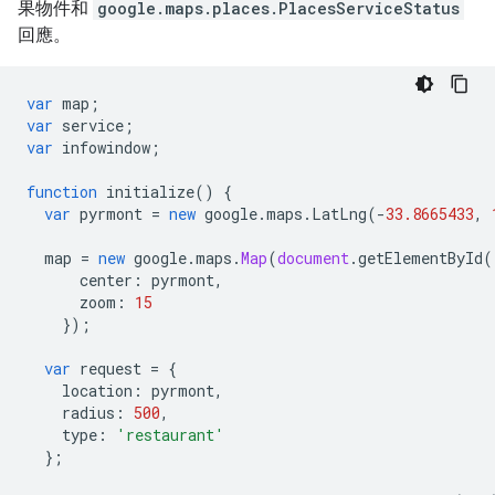
果物件和
google.maps.places.PlacesServiceStatus
回應。
var
map
;
var
service
;
var
infowindow
;
function
initialize
()
{
var
pyrmont
=
new
google
.
maps
.
LatLng
(
-
33.8665433
,
map
=
new
google
.
maps
.
Map
(
document
.
getElementById
(
center
:
pyrmont
,
zoom
:
15
});
var
request
=
{
location
:
pyrmont
,
radius
:
500
,
type
:
'restaurant'
};