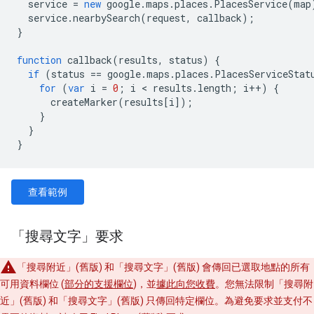
service
=
new
google
.
maps
.
places
.
PlacesService
(
map
service
.
nearbySearch
(
request
,
callback
);
}
function
callback
(
results
,
status
)
{
if
(
status
==
google
.
maps
.
places
.
PlacesServiceStat
for
(
var
i
=
0
;
i
<
results
.
length
;
i
++
)
{
createMarker
(
results
[
i
]);
}
}
}
查看範例
「搜尋文字」要求
「搜尋附近」(舊版) 和「搜尋文字」(舊版) 會傳回已選取地點的所有
可用資料欄位 (
部分的支援欄位
)，並
據此向您收費
。您無法限制「搜尋附
近」(舊版) 和「搜尋文字」(舊版) 只傳回特定欄位。為避免要求並支付不