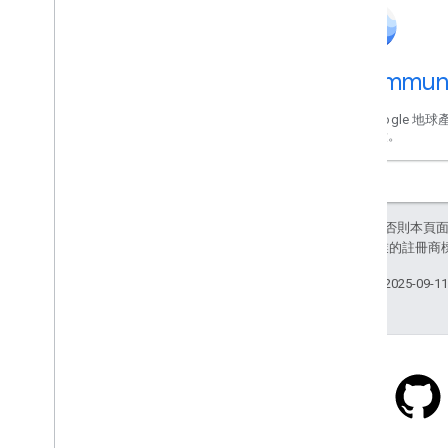
變更語言
無障礙功能
Communi
在 Google 
得回饋。
除非另有註明，否則本頁
和/或其關聯企業的註冊商
上次更新時間：2025-09-1
Stack Overflow