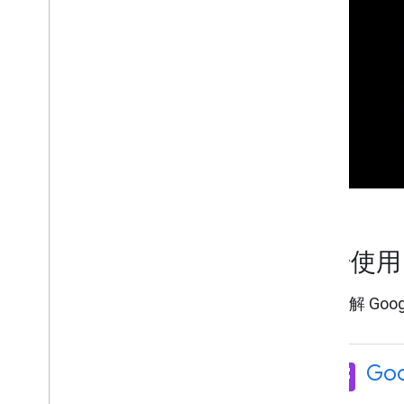
搜尋地點
授權 Google 地球存取你的位置
充分發揮 Google 地球的功用
探索 Google 地球
查看雲朵
查看地點相關資訊
使用街景服務
將地點傳送給其他人
查看圖像日期、海拔高度和座標
查看一段時間內的地圖變化
測量距離和區域
開始使
飛行模擬遊戲
深入瞭解 Go
在 Google 地球中處理資料
瞭解 Google 地球中的資料類型
在主畫面上管理專案
library_books
Go
為專案新增功能
復原和重做