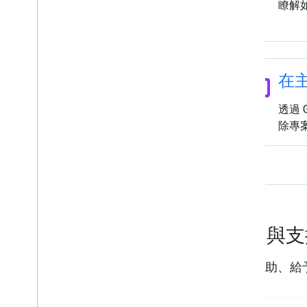
瞭解如
為你的地點設定樣式
將資料匯入 Google 地球
管理匯入的資料層和儲存空間
資料圖層
folder_open
在
開始使用
可用的資料層
透過 
瞭解資料層
除專
分析資料層
設定資料層樣式
管理資料層
排解資料層問題
生成設計
說明與
生成設計
取得協助、給
提供意見並深入瞭解 Google 地球
意見回饋
瞭解邊界標示方式