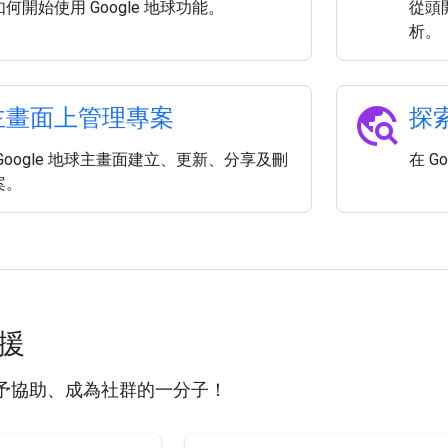
何開始使用 Google 地球功能。
從頭
析。
travel_explore
主畫面上管理專案
探
Google 地球主畫面建立、更新、分享及刪
在 G
案。
支援
予協助、成為社群的一分子！