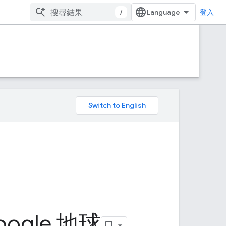
/
登入
。
oogle 地球