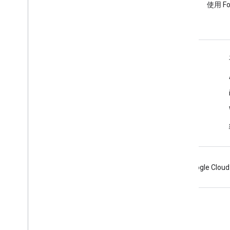
使用 google-maps 標記提出問
使用 F
題。
瞭解詳情
常見問題
API 挑選器
API 安全性最佳做法
最佳化網路服務使用情形
Android
Chrome
Firebase
Google Cloud
條款
隱私權
Manage cookies