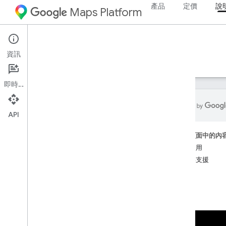
產品
定價
說
Maps Platform
Google Earth
資訊
指南
資源
實驗功能版
即時通訊
API
首頁
這個頁面中的內
啟動 Google 地球
開始使用
說明與支援
開始使用 Google 地球
快速入門導覽課程
瀏覽地球
調整基本地圖設定
在電腦上使用鍵盤快速鍵