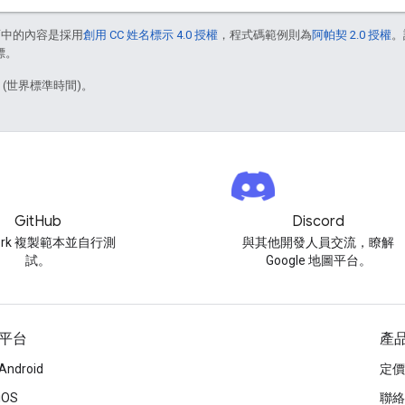
面中的內容是採用
創用 CC 姓名標示 4.0 授權
，程式碼範例則為
阿帕契 2.0 授權
。
標。
5 (世界標準時間)。
GitHub
Discord
ork 複製範本並自行測
與其他開發人員交流，瞭解
試。
Google 地圖平台。
平台
產
Android
定價
iOS
聯絡