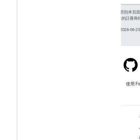
事件管理
安全防護中心
除非另有註明，否則本頁
和/或其關聯企業的註冊商
公用程式
上次更新時間：2026-06-2
編碼折線演算法格式
互動式折線編碼器公用程式
互動式折線解碼器公用程式
條款及政策
Google 地圖平台條款
Stack Overflow
歐洲經濟區 (EEA) 條款
使用 google-maps 標記提出問
使用 F
EEA 常見問題
題。
其他資源
資產追蹤方案
淘汰項目
瞭解詳情
網域
常見問題
推出階段
舊版產品
API 挑選器