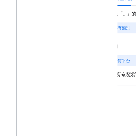
AI 相關資源
總覽
服務專員技能
代理 UI 工具包 (實驗功能)
Code Assist 工具包 (實驗功能)
Maps Grounding Lite
最佳做法
API 安全性最佳做法
數位簽章指南
最佳化指南
最佳化網路服務使用情形
安全性與法規遵循
總覽
安全指南
範圍內的服務