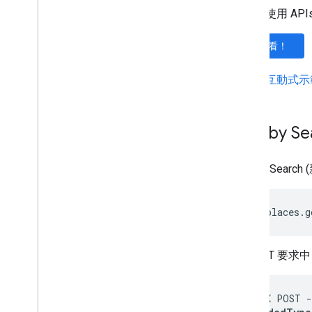
您可以使用 APIs
試試看！
請試用
互動式示
Nearby S
Nearby Sea
https://places.g
在 POST 要
curl -X POST -