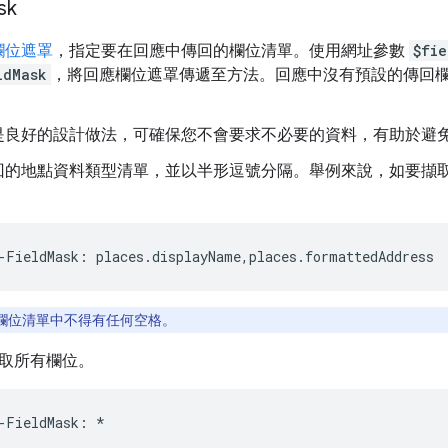
sk
欄位遮罩
，指定要在回應中傳回的欄位清單。使用網址參數
$fie
ldMask
，將回應欄位遮罩傳遞至方法。回應中沒有預設的傳回欄
是良好的設計做法，可確保您不會要求不必要的資料，有助於避
回的地點資料類型清單，並以半形逗號分隔。舉例來說，如要擷
-
FieldMask
:
places
.
displayName
,
places
.
formattedAddress
欄位清單中不得有任何空格。
取所有欄位。
-
FieldMask
:
*