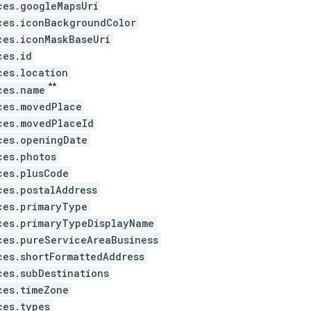
ces.googleMapsUri
ces.iconBackgroundColor
ces.iconMaskBaseUri
ces.id
ces.location
**
ces.name
ces.movedPlace
ces.movedPlaceId
ces.openingDate
ces.photos
ces.plusCode
ces.postalAddress
ces.primaryType
ces.primaryTypeDisplayName
ces.pureServiceAreaBusiness
ces.shortFormattedAddress
ces.subDestinations
ces.timeZone
ces.types