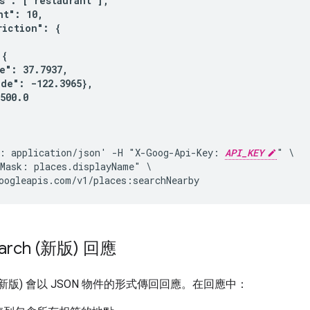
s": ["restaurant"],

t": 10,

iction": {

{

e": 37.7937,

de": -122.3965},

500.0

: application/json' -H "X-Goog-Api-Key: 
API_KEY
" \

Mask: places.displayName" \

earch (新版) 回應
 (新版) 會
以 JSON 物件的形式傳回回應。在回應中：