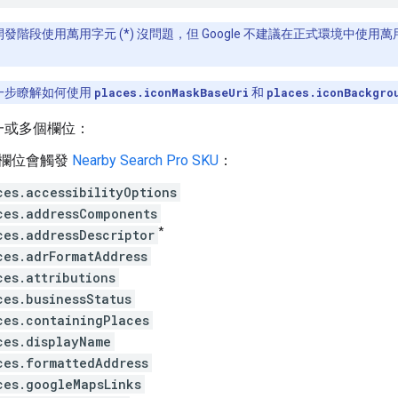
發階段使用萬用字元 (*) 沒問題，但 Google 不建議在正式環境中
一步瞭解如何使用
places.iconMaskBaseUri
和
places.iconBackgro
一或多個欄位：
欄位會觸發
Nearby Search Pro SKU
：
ces.accessibilityOptions
ces.addressComponents
*
ces.addressDescriptor
ces.adrFormatAddress
ces.attributions
ces.businessStatus
ces.containingPlaces
ces.displayName
ces.formattedAddress
ces.googleMapsLinks