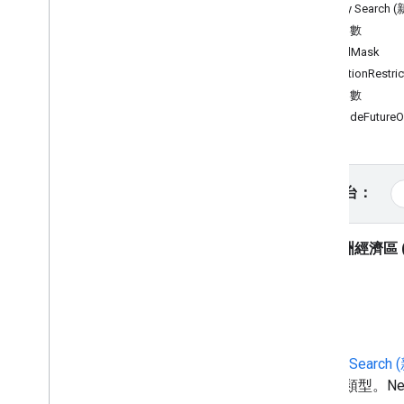
Places API (新推出)
Nearby Search
使用 Places API (新版)
必要參數
總覽
FieldMask
Nearby Search (新版)
locationRestric
Text Search (新版)
選用參數
Place Details (最新)
includeFuture
地點相片 (新)
自動完成 (新推出)
使用地點資料 (新推出)
選取平台：
使用工作階段符記
沿路線搜尋
AI 輔助的摘要
歐洲經濟區 (
Google 地圖連結
檢舉不當內容
用戶端程式庫
簡介
Nearby Search
個資料類型。Near