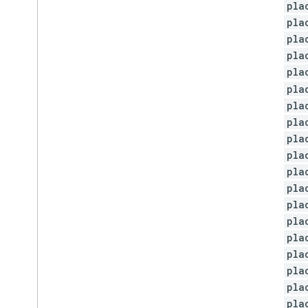
pla
pla
pla
pla
pla
pla
pla
pla
pla
pla
pla
pla
pla
pla
pla
pla
pla
pla
pla