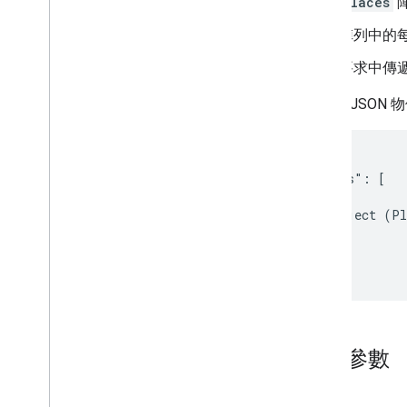
places
陣列中的
要求中傳
完整的 JSON
{

  "places": [

    {

      object (Pl
    }

  ]

}
必要參數