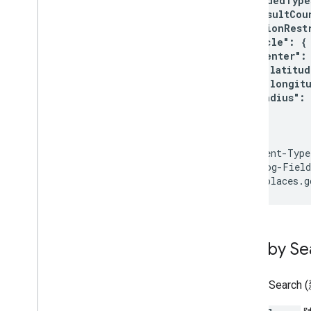
  "includedType
  "maxResultCoun
  "locationRestr
    "circle": {

      "center": 
        "latitud
        "longitu
      "radius": 
    }

  }

}'
 \

-H 'Content-Type
-H "X-Goog-Field
Nearby S
Nearby Search