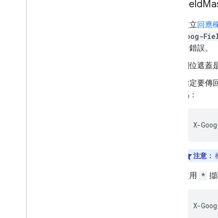
Field
Ma
建立
回應
Goog-Fie
回錯誤。
欄位遮蓋
指定要傳
碼：
X
-
Goog
注意：
使用
*
擷
X
-
Goog