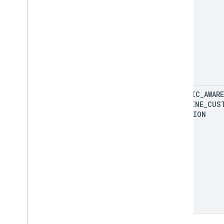
TRAFFIC
_
AWARE
POLYLINE
_
CUS
FUNCTION