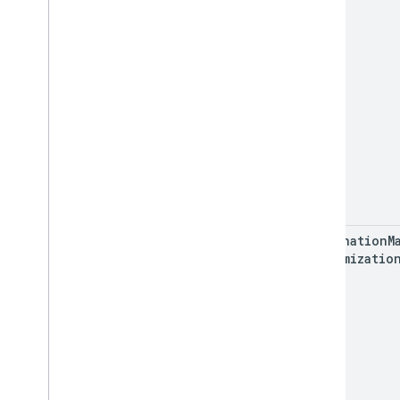
destination
M
Customizatio