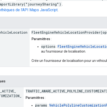
mportLibrary("journeySharing")
.
iothèques de l'API Maps JavaScript
.
ehicle
Location
FleetEngineVehicleLocationProvider(op
Paramètres
:
options
FleetEngineVehicleLocati
:
au fournisseur de localisation.
Crée un fournisseur de localisation pour un véhicul
ques
_
ACTIVE
_
TRAFFIC_AWARE_ACTIVE_POLYLINE_CUSTOMIZAT
TOMIZATION
_
Paramètres
:
params
VehiclePolylineCustomization
: