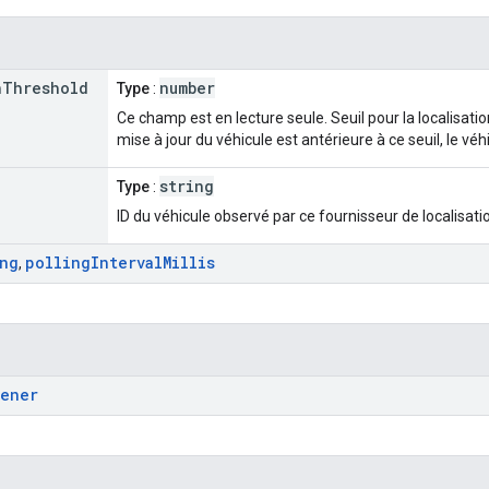
n
Threshold
number
Type
:
Ce champ est en lecture seule. Seuil pour la localisatio
mise à jour du véhicule est antérieure à ce seuil, le véh
string
Type
:
ID du véhicule observé par ce fournisseur de localisati
ing
polling
Interval
Millis
,
tener