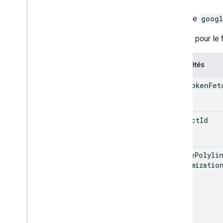
Interface
googl
Options pour le 
Propriétés
auth
Token
Fet
project
Id
active
Polyli
Customizatio