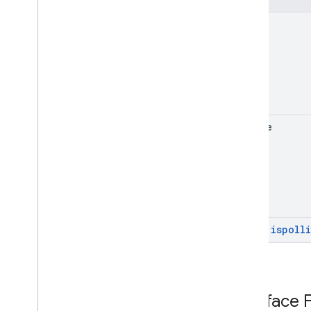
error
update
ispoll
Hérité
:
Interface
F