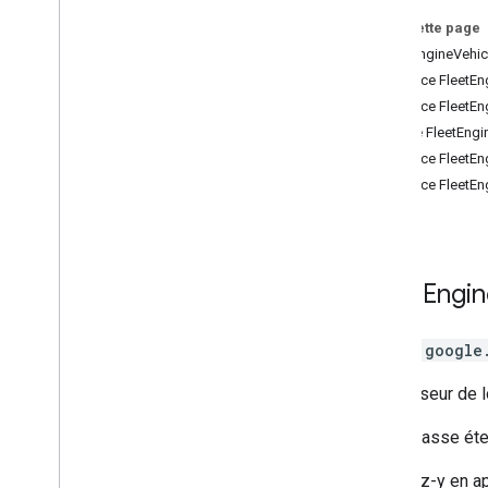
Cartes 3D
Sur cette page
Environnement (alpha)
FleetEngineVehic
Partage de trajet
Interface FleetE
Vue plan
Interface FleetE
Authentication
Classe FleetEngi
Personnalisation de l'interface
Interface FleetE
utilisateur
Interface FleetE
Entités Fleet Engine
Progression du trajet et de la
commande
Suivi de flotte - Last Mile Fleet
Fleet
Engin
Suivi de flotte - On-demand
Rides & Deliveries
Suivi de livraison
Classe
google
Interfaces de bibliothèque
Documentation de référence de l'API v3
.
Fournisseur de l
64 (version trimestrielle)
Documentation de référence de l'API v3
.
Cette classe ét
63
Documentation de référence de l'API v3
.
Accédez-y en ap