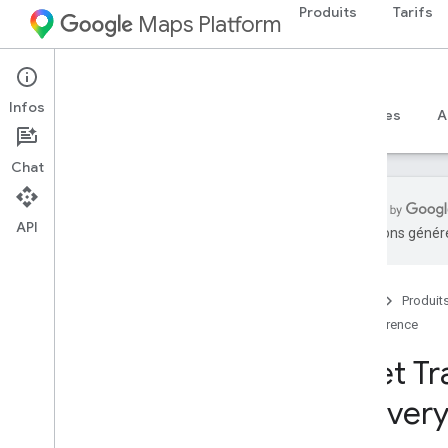
Produits
Tarifs
Maps Platform
Web
Maps JavaScript API
Infos
Guides
Référence
Exemples
Ressources
A
Chat
API
traductions généré
Documentation de référence de l'API v3
.
65 (version hebdomadaire)
Aperçu
Accueil
Produit
Concepts généraux
Référence
Cartes
Fleet T
Dessiner sur la carte
Street View
Deliver
Places
Routes