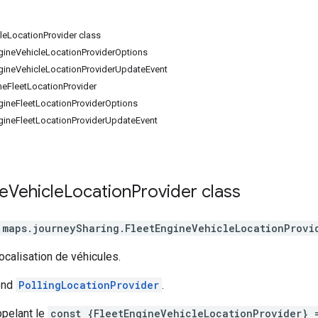
leLocationProvider class
ngineVehicleLocationProviderOptions
ngineVehicleLocationProviderUpdateEvent
neFleetLocationProvider
ngineFleetLocationProviderOptions
ngineFleetLocationProviderUpdateEvent
e
Vehicle
Location
Provider
class
.maps.journeySharing
.
FleetEngineVehicleLocationProvi
ocalisation de véhicules.
end
PollingLocationProvider
.
pelant le
const {FleetEngineVehicleLocationProvider} 