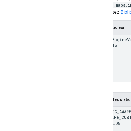
62
google.maps.i
Consultez
Bibl
Constructeur
Fleet
Engine
V
Provider
Méthodes stati
TRAFFIC
_
AWARE
POLYLINE
_
CUS
FUNCTION