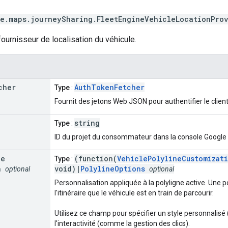
e.maps.journeySharing
.
FleetEngineVehicleLocationPro
fournisseur de localisation du véhicule.
cher
AuthTokenFetcher
Type
:
Fournit des jetons Web JSON pour authentifier le clien
string
Type
:
ID du projet du consommateur dans la console Google 
ne
(function(
VehiclePolylineCustomizat
Type
:
n
void)|
PolylineOptions
optional
optional
Personnalisation appliquée à la polyligne active. Une p
l'itinéraire que le véhicule est en train de parcourir.
Utilisez ce champ pour spécifier un style personnalisé 
l'interactivité (comme la gestion des clics).