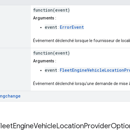
function(event)
Arguments :
event
ErrorEvent
:
Événement déclenché lorsque le fournisseur de locali
function(event)
Arguments :
event
FleetEngineVehicleLocationPr
:
Événement déclenché lorsqu'une demande de mise à 
ingchange
leet
Engine
Vehicle
Location
Provider
Optio