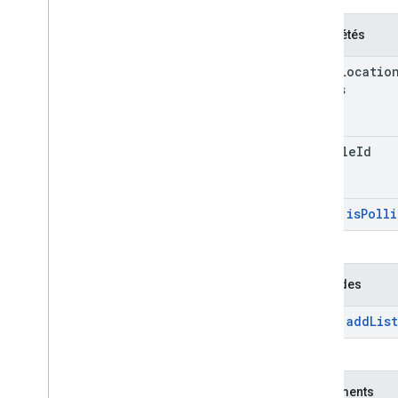
Propriétés
stale
Locatio
Millis
vehicle
Id
is
Poll
Hérité
:
Méthodes
add
Lis
Hérité
:
Événements