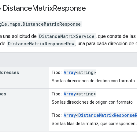
e
Distance
Matrix
Response
gle.maps
.
DistanceMatrixResponse
a una solicitud de
DistanceMatrixService
, que consta de las
 de
DistanceMatrixResponseRow
, una para cada dirección de
ddresses
Array
<string>
Tipo:
Son las direcciones de destino con formato.
ses
Array
<string>
Tipo:
Son las direcciones de origen con formato.
Array
<
DistanceMatrixResponse
Tipo:
Son las filas de la matriz, que corresponden 