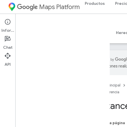
Productos
Preci
Maps Platform
Web
Maps JavaScript API
Información
Guías
Referencia
Ejemplos
Recursos
Here
Chat
API
traducciones real
Referencia de la API v3
.
65 (canal
semanal)
Descripción general
Página principal
Conceptos globales
Referencia
Maps
Distanc
Dibujo en el mapa
Street View
Places
En esta página
Routes