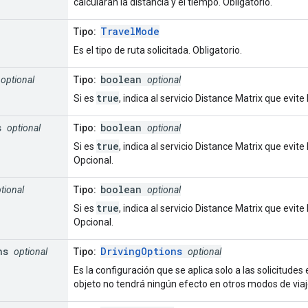
calcularán la distancia y el tiempo. Obligatorio.
TravelMode
Tipo:
Es el tipo de ruta solicitada. Obligatorio.
boolean
optional
Tipo:
optional
true
Si es
, indica al servicio Distance Matrix que evite
s
boolean
optional
Tipo:
optional
true
Si es
, indica al servicio Distance Matrix que evit
Opcional.
boolean
tional
Tipo:
optional
true
Si es
, indica al servicio Distance Matrix que evit
Opcional.
ns
DrivingOptions
optional
Tipo:
optional
Es la configuración que se aplica solo a las solicitudes
objeto no tendrá ningún efecto en otros modos de viaj