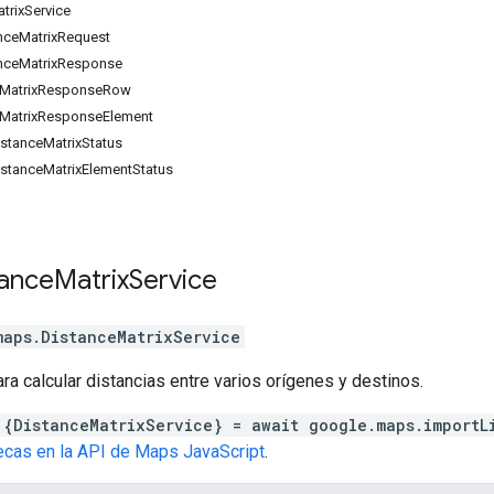
trixService
anceMatrixRequest
anceMatrixResponse
ceMatrixResponseRow
ceMatrixResponseElement
stanceMatrixStatus
istanceMatrixElementStatus
tance
Matrix
Service
maps
.
DistanceMatrixService
ara calcular distancias entre varios orígenes y destinos.
 {DistanceMatrixService} = await google.maps.importL
tecas en la API de Maps JavaScript
.