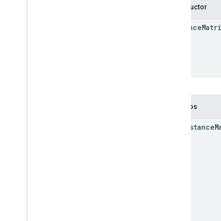
Constructor
Distance
Matr
Métodos
get
Distance
M