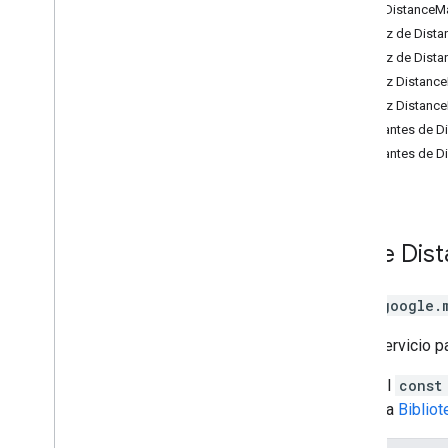
Clase DistanceMa
Widget de rutas
Interfaz de Dist
Datos de rutas
Interfaz de Dist
Route Matrix
Interfaz Distan
Elevation
Interfaz Distan
Directions (obsoleto)
Constantes de Di
Distance Matrix (obsoleto)
Constantes de D
Mapas 3D
Ambiental (versión alfa)
Viajes compartidos
Interfaces de bibliotecas
Clase
Dis
Referencia de la API v3
.
64 (canal
trimestral)
Referencia de la API v3
.
63
Clase
google.
Referencia de la API v3
.
62
Es un servicio p
Llama al
const
Consulta
Biblio