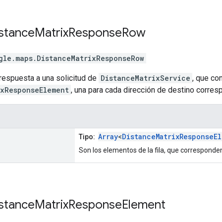
stance
Matrix
Response
Row
gle.maps
.
DistanceMatrixResponseRow
a respuesta a una solicitud de
DistanceMatrixService
, que co
ixResponseElement
, una para cada dirección de destino corres
Array
<
DistanceMatrixResponseE
Tipo:
Son los elementos de la fila, que corresponden
stance
Matrix
Response
Element