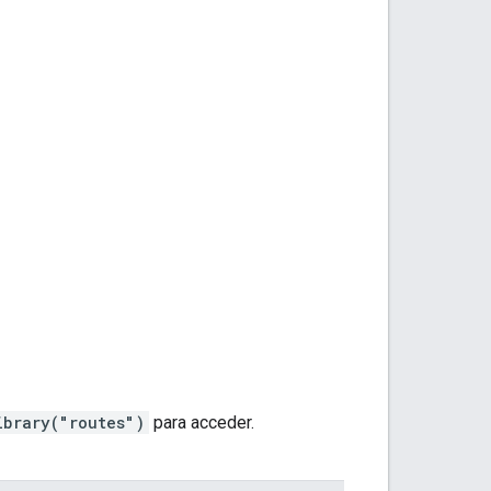
ibrary("routes")
para acceder.