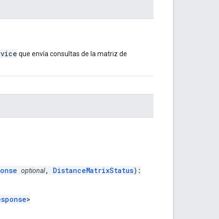
rvice
que envía consultas de la matriz de
ponse
,
DistanceMatrixStatus
):
optional
esponse
>