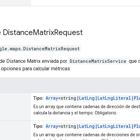
e
Distance
Matrix
Request
gle.maps
.
DistanceMatrixRequest
 de Distance Matrix enviada por
DistanceMatrixService
que c
s opciones para calcular métricas.
Array
<string|
LatLng
|
LatLngLiteral
|
Pl
Tipo:
Es un array que contiene cadenas de dirección de dest
calcula la distancia y el tiempo. Obligatorio.
Array
<string|
LatLng
|
LatLngLiteral
|
Pl
Tipo:
Es un array que contiene cadenas de direcciones de or