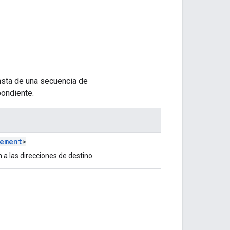
nsta de una secuencia de
pondiente.
lement
>
 a las direcciones de destino.