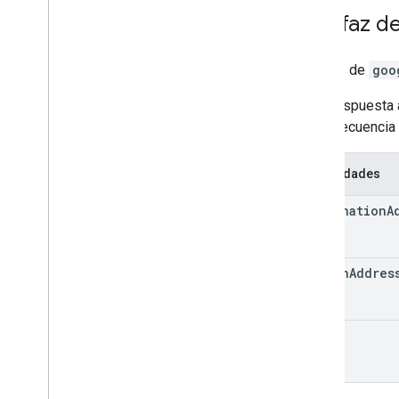
Interfaz d
Interfaz de
goo
Es la respuesta 
y una secuencia
Propiedades
destination
A
origin
Addres
rows