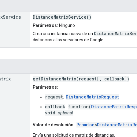
ix
Service
DistanceMatrixService()
Parámetros:
Ninguno
DistanceMatrixSe
Crea una instancia nueva de un
distancias a los servidores de Google.
atrix
getDistanceMatrix(request[, callback])
Parámetros:
request
DistanceMatrixRequest
:
callback
function(
DistanceMatrixRes
:
void
optional
Promise
<
DistanceMatrixR
Valor de devolución:
Envía una solicitud de matriz de distancias.