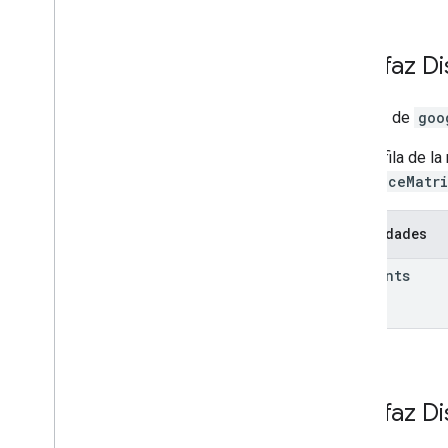
Interfaz
Di
Interfaz de
goo
Es una fila de l
DistanceMatr
Propiedades
elements
Interfaz
Di