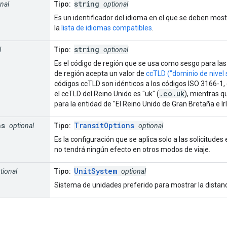
string
nal
Tipo:
optional
Es un identificador del idioma en el que se deben most
la
lista de idiomas compatibles
.
string
l
Tipo:
optional
Es el código de región que se usa como sesgo para las 
de región acepta un valor de
ccTLD ("dominio de nivel 
códigos ccTLD son idénticos a los códigos ISO 3166-1,
.co.uk
el ccTLD del Reino Unido es "uk" (
), mientras q
para la entidad de "El Reino Unido de Gran Bretaña e Ir
ns
TransitOptions
optional
Tipo:
optional
Es la configuración que se aplica solo a las solicitudes
no tendrá ningún efecto en otros modos de viaje.
UnitSystem
tional
Tipo:
optional
Sistema de unidades preferido para mostrar la distanc