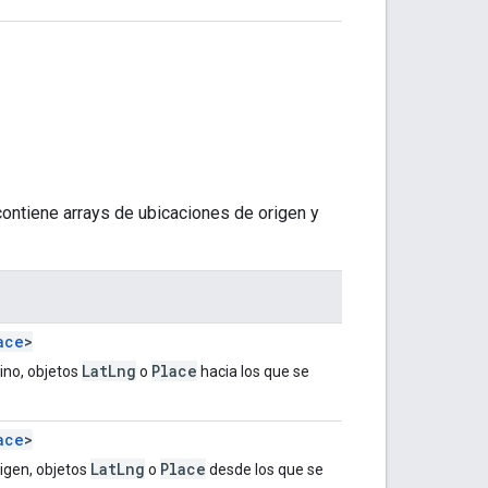
ontiene arrays de ubicaciones de origen y
ace
>
LatLng
Place
ino, objetos
o
hacia los que se
ace
>
LatLng
Place
igen, objetos
o
desde los que se