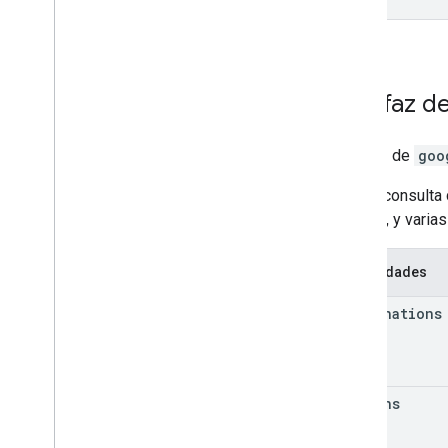
Interfaz d
Interfaz de
goo
Es una consulta
destino, y varia
Propiedades
destinations
origins