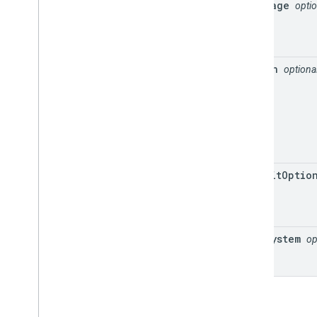
language
optio
region
optiona
transit
Optio
unit
System
op