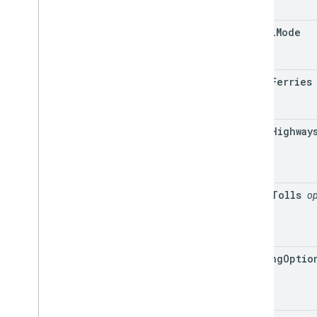
travel
Mode
avoid
Ferries
avoid
Highway
avoid
Tolls
op
driving
Optio