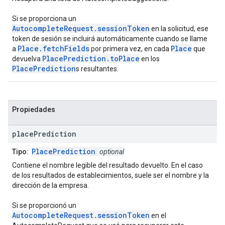
Si se proporciona un
AutocompleteRequest.sessionToken
en la solicitud, ese
token de sesión se incluirá automáticamente cuando se llame
Place.fetchFields
Place
a
por primera vez, en cada
que
PlacePrediction.toPlace
devuelva
en los
PlacePrediction
s resultantes.
Propiedades
place
Prediction
PlacePrediction
Tipo:
optional
Contiene el nombre legible del resultado devuelto. En el caso
de los resultados de establecimientos, suele ser el nombre y la
dirección de la empresa.
Si se proporcionó un
AutocompleteRequest.sessionToken
en el