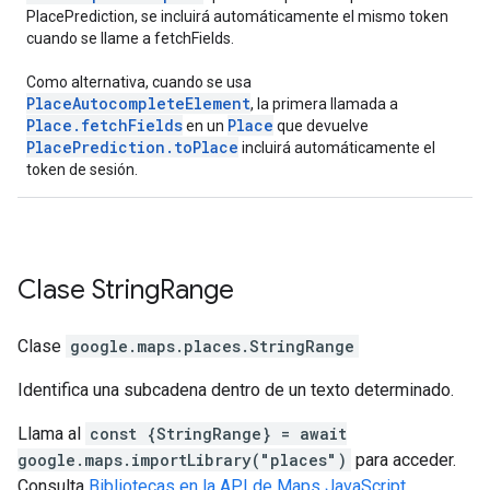
PlacePrediction, se incluirá automáticamente el mismo token
cuando se llame a fetchFields.
Como alternativa, cuando se usa
PlaceAutocompleteElement
, la primera llamada a
Place.fetchFields
Place
en un
que devuelve
PlacePrediction.toPlace
incluirá automáticamente el
token de sesión.
Clase
String
Range
Clase
google.maps.places
.
StringRange
Identifica una subcadena dentro de un texto determinado.
Llama al
const {StringRange} = await
google.maps.importLibrary("places")
para acceder.
Consulta
Bibliotecas en la API de Maps JavaScript
.