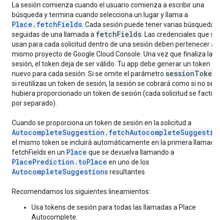
La sesión comienza cuando el usuario comienza a escribir una
búsqueda y termina cuando selecciona un lugar y llama a
Place.fetchFields
. Cada sesión puede tener varias búsquedas,
fetchFields
seguidas de una llamada a
. Las credenciales que se
usan para cada solicitud dentro de una sesión deben pertenecer al
mismo proyecto de Google Cloud Console. Una vez que finaliza la
sesión, el token deja de ser válido. Tu app debe generar un token
sessionToken
nuevo para cada sesión. Si se omite el parámetro
,
si reutilizas un token de sesión, la sesión se cobrará como si no se
hubiera proporcionado un token de sesión (cada solicitud se factur
por separado).
Cuando se proporciona un token de sesión en la solicitud a
AutocompleteSuggestion.fetchAutocompleteSuggestio
el mismo token se incluirá automáticamente en la primera llamada
Place
fetchFields en un
que se devuelva llamando a
PlacePrediction.toPlace
en uno de los
AutocompleteSuggestion
s resultantes.
Recomendamos los siguientes lineamientos:
Usa tokens de sesión para todas las llamadas a Place
Autocomplete.