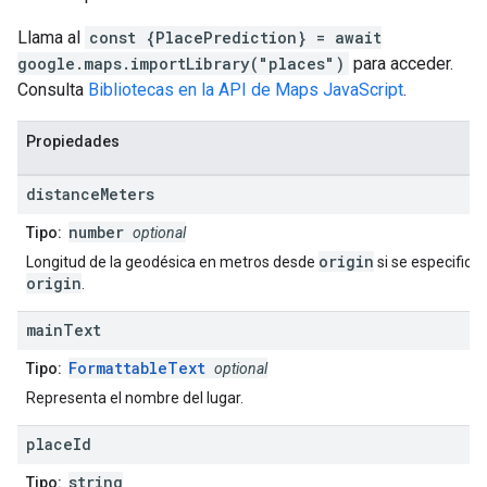
Llama al
const {PlacePrediction} = await
google.maps.importLibrary("places")
para acceder.
Consulta
Bibliotecas en la API de Maps JavaScript
.
Propiedades
distance
Meters
number
Tipo:
optional
origin
Longitud de la geodésica en metros desde
si se especifica
origin
.
main
Text
FormattableText
Tipo:
optional
Representa el nombre del lugar.
place
Id
string
Tipo: