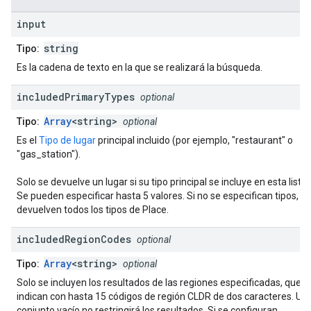
input
string
Tipo:
Es la cadena de texto en la que se realizará la búsqueda.
included
Primary
Types
optional
Array
<string>
Tipo:
optional
Es el
Tipo de lugar
principal incluido (por ejemplo, "restaurant" o
"gas_station").
Solo se devuelve un lugar si su tipo principal se incluye en esta lista.
Se pueden especificar hasta 5 valores. Si no se especifican tipos, se
devuelven todos los tipos de Place.
included
Region
Codes
optional
Array
<string>
Tipo:
optional
Solo se incluyen los resultados de las regiones especificadas, que s
indican con hasta 15 códigos de región CLDR de dos caracteres. Un
conjunto vacío no restringirá los resultados. Si se configuran