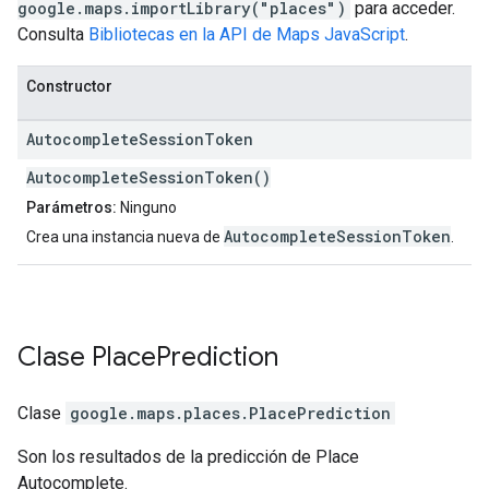
google.maps.importLibrary("places")
para acceder.
Consulta
Bibliotecas en la API de Maps JavaScript
.
Constructor
Autocomplete
Session
Token
AutocompleteSessionToken()
Parámetros:
Ninguno
AutocompleteSessionToken
Crea una instancia nueva de
.
Clase
Place
Prediction
Clase
google.maps.places
.
PlacePrediction
Son los resultados de la predicción de Place
Autocomplete.