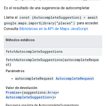
Es el resultado de una sugerencia de autocompletar.
Llama al
const {AutocompleteSuggestion} = await
google.maps.importLibrary("places")
para acceder.
Consulta
Bibliotecas en la API de Maps JavaScript
.
Métodos estáticos
fetch
Autocomplete
Suggestions
fetchAutocompleteSuggestions(autocompleteReque
st)
Parámetros:
autocompleteRequest
AutocompleteRequest
:
Valor de devolución:
Promise
<{suggestions:
Array
<
AutocompleteSuggestion
>}>
Recupera una lista de AutocompleteSuggestions.