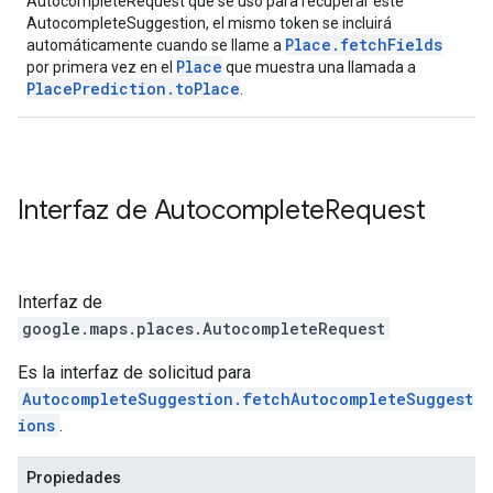
AutocompleteRequest que se usó para recuperar este
AutocompleteSuggestion, el mismo token se incluirá
Place.fetchFields
automáticamente cuando se llame a
Place
por primera vez en el
que muestra una llamada a
PlacePrediction.toPlace
.
Interfaz de
Autocomplete
Request
Interfaz de
google.maps.places
.
AutocompleteRequest
Es la interfaz de solicitud para
AutocompleteSuggestion.fetchAutocompleteSuggest
ions
.
Propiedades