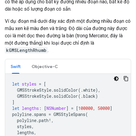
có thể áp dụng cho bất kỳ đường nhiều đoạn nào, bất kể độ
dài hoặc số lượng đoạn có sẵn.
Ví dụ: đoạn mã dưới đây xác định một đường nhiều đoạn có
mẫu xen kẽ màu đen và trắng. Độ dài của đường này được
coi là mét dọc theo đường la bàn (trong Mercator, đây là
một đường thẳng) khi loại được chỉ định là
kGMSLengthRhumb
.
Swift
Objective-C
let
styles
=
[
GMSStrokeStyle
.
solidColor
(.
white
),
GMSStrokeStyle
.
solidColor
(.
black
)
]
let
lengths
:
[
NSNumber
]
=
[
100000
,
50000
]
polyline
.
spans
=
GMSStyleSpans
(
polyline
.
path
!,
styles
,
lengths
,