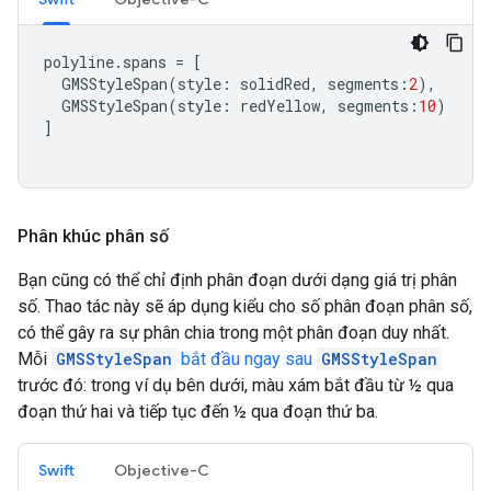
polyline
.
spans
=
[
GMSStyleSpan
(
style
:
solidRed
,
segments
:
2
),
GMSStyleSpan
(
style
:
redYellow
,
segments
:
10
)
]
Phân khúc phân số
Bạn cũng có thể chỉ định phân đoạn dưới dạng giá trị phân
số. Thao tác này sẽ áp dụng kiểu cho số phân đoạn phân số,
có thể gây ra sự phân chia trong một phân đoạn duy nhất.
Mỗi
GMSStyleSpan
bắt đầu ngay sau
GMSStyleSpan
trước đó: trong ví dụ bên dưới, màu xám bắt đầu từ ½ qua
đoạn thứ hai và tiếp tục đến ½ qua đoạn thứ ba.
Swift
Objective-C