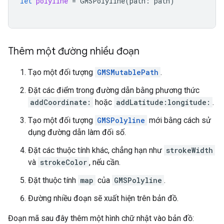
let
polyline
=
GMSPolyline
(
path
:
path
)
Thêm một đường nhiều đoạn
Tạo một đối tượng
GMSMutablePath
.
Đặt các điểm trong đường dẫn bằng phương thức
addCoordinate:
hoặc
addLatitude:longitude:
.
Tạo một đối tượng
GMSPolyline
mới bằng cách sử
dụng đường dẫn làm đối số.
Đặt các thuộc tính khác, chẳng hạn như
strokeWidth
và
strokeColor
, nếu cần.
Đặt thuộc tính
map
của
GMSPolyline
.
Đường nhiều đoạn sẽ xuất hiện trên bản đồ.
Đoạn mã sau đây thêm một hình chữ nhật vào bản đồ: