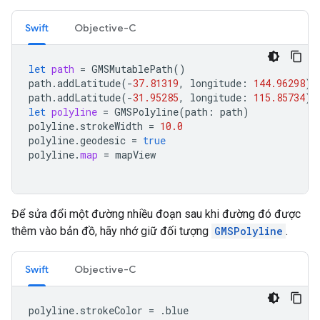
Swift
Objective-C
let
path
=
GMSMutablePath
()
path
.
addLatitude
(
-
37.81319
,
longitude
:
144.96298
)
path
.
addLatitude
(
-
31.95285
,
longitude
:
115.85734
)
let
polyline
=
GMSPolyline
(
path
:
path
)
polyline
.
strokeWidth
=
10.0
polyline
.
geodesic
=
true
polyline
.
map
=
mapView
Để sửa đổi một đường nhiều đoạn sau khi đường đó được
thêm vào bản đồ, hãy nhớ giữ đối tượng
GMSPolyline
.
Swift
Objective-C
polyline
.
strokeColor
=
.
blue