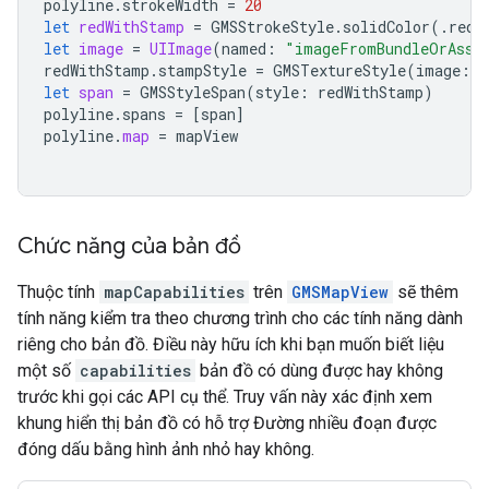
polyline
.
strokeWidth
=
20
let
redWithStamp
=
GMSStrokeStyle
.
solidColor
(.
red
)
let
image
=
UIImage
(
named
:
"imageFromBundleOrAsse
redWithStamp
.
stampStyle
=
GMSTextureStyle
(
image
:
i
let
span
=
GMSStyleSpan
(
style
:
redWithStamp
)
polyline
.
spans
=
[
span
]
polyline
.
map
=
mapView
Chức năng của bản đồ
Thuộc tính
mapCapabilities
trên
GMSMapView
sẽ thêm
tính năng kiểm tra theo chương trình cho các tính năng dành
riêng cho bản đồ. Điều này hữu ích khi bạn muốn biết liệu
một số
capabilities
bản đồ có dùng được hay không
trước khi gọi các API cụ thể. Truy vấn này xác định xem
khung hiển thị bản đồ có hỗ trợ Đường nhiều đoạn được
đóng dấu bằng hình ảnh nhỏ hay không.