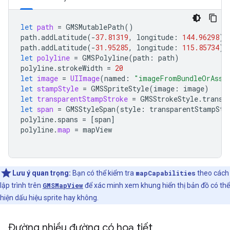
let
path
=
GMSMutablePath
()
path
.
addLatitude
(
-
37.81319
,
longitude
:
144.96298
)
path
.
addLatitude
(
-
31.95285
,
longitude
:
115.85734
)
let
polyline
=
GMSPolyline
(
path
:
path
)
polyline
.
strokeWidth
=
20
let
image
=
UIImage
(
named
:
"imageFromBundleOrAsse
let
stampStyle
=
GMSSpriteStyle
(
image
:
image
)
let
transparentStampStroke
=
GMSStrokeStyle
.
transp
let
span
=
GMSStyleSpan
(
style
:
transparentStampStr
polyline
.
spans
=
[
span
]
polyline
.
map
=
mapView
Lưu ý quan trọng:
Bạn có thể kiểm tra
mapCapabilities
theo cách
lập trình trên
GMSMapView
để xác minh xem khung hiển thị bản đồ có thể
hiện dấu hiệu sprite hay không.
Đường nhiều đường có hoạ tiết