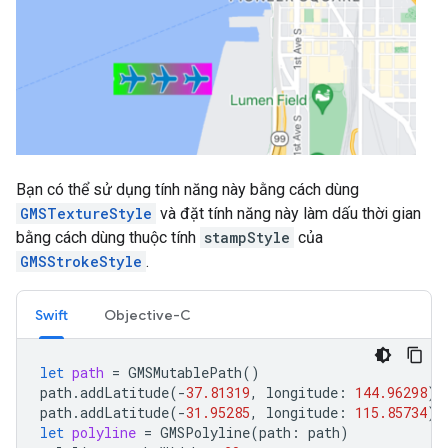
Bạn có thể sử dụng tính năng này bằng cách dùng
GMSTextureStyle
và đặt tính năng này làm dấu thời gian
bằng cách dùng thuộc tính
stampStyle
của
GMSStrokeStyle
.
Swift
Objective-C
let
path
=
GMSMutablePath
()
path
.
addLatitude
(
-
37.81319
,
longitude
:
144.96298
)
path
.
addLatitude
(
-
31.95285
,
longitude
:
115.85734
)
let
polyline
=
GMSPolyline
(
path
:
path
)