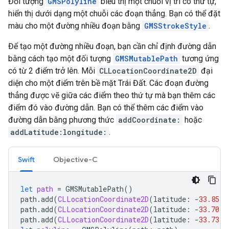
Đối tượng
GMSPolyline
biểu thị một chuỗi vị trí có thứ tự,
hiển thị dưới dạng một chuỗi các đoạn thẳng. Bạn có thể đặt
màu cho một đường nhiều đoạn bằng
GMSStrokeStyle
.
Để tạo một đường nhiều đoạn, bạn cần chỉ định đường dẫn
bằng cách tạo một đối tượng
GMSMutablePath
tương ứng
có từ 2 điểm trở lên. Mỗi
CLLocationCoordinate2D
đại
diện cho một điểm trên bề mặt Trái Đất. Các đoạn đường
thẳng được vẽ giữa các điểm theo thứ tự mà bạn thêm các
điểm đó vào đường dẫn. Bạn có thể thêm các điểm vào
đường dẫn bằng phương thức
addCoordinate:
hoặc
addLatitude:longitude:
.
Swift
Objective-C
let
path
=
GMSMutablePath
()
path
.
add
(
CLLocationCoordinate2D
(
latitude
:
-
33.85
,
path
.
add
(
CLLocationCoordinate2D
(
latitude
:
-
33.70
,
path
.
add
(
CLLocationCoordinate2D
(
latitude
:
-
33.73
,