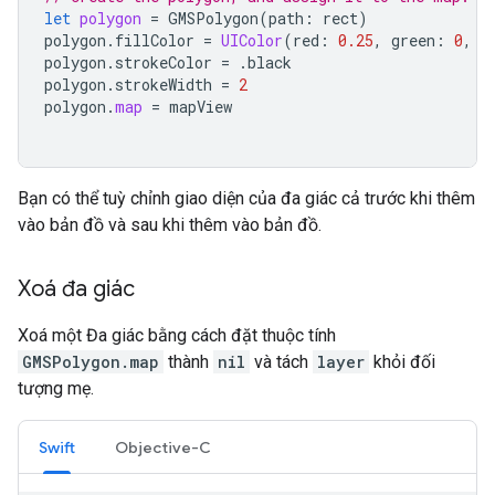
let
polygon
=
GMSPolygon
(
path
:
rect
)
polygon
.
fillColor
=
UIColor
(
red
:
0.25
,
green
:
0
,
b
polygon
.
strokeColor
=
.
black
polygon
.
strokeWidth
=
2
polygon
.
map
=
mapView
Bạn có thể tuỳ chỉnh giao diện của đa giác cả trước khi thêm
vào bản đồ và sau khi thêm vào bản đồ.
Xoá đa giác
Xoá một Đa giác bằng cách đặt thuộc tính
GMSPolygon.map
thành
nil
và tách
layer
khỏi đối
tượng mẹ.
Swift
Objective-C