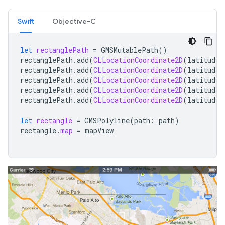
Swift
Objective-C
let
rectanglePath
=
GMSMutablePath
()
rectanglePath
.
add
(
CLLocationCoordinate2D
(
latitude
:
rectanglePath
.
add
(
CLLocationCoordinate2D
(
latitude
:
rectanglePath
.
add
(
CLLocationCoordinate2D
(
latitude
:
rectanglePath
.
add
(
CLLocationCoordinate2D
(
latitude
:
rectanglePath
.
add
(
CLLocationCoordinate2D
(
latitude
:
let
rectangle
=
GMSPolyline
(
path
:
path
)
rectangle
.
map
=
mapView