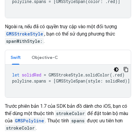
polyline
.
spans
=
[
GMSStyleSpan
(
color
:
.
red
)]
Ngoài ra, nếu đã có quyền truy cập vào một đối tượng
GMSStrokeStyle
, bạn có thể sử dụng phương thức
spanWithStyle:
.
Swift
Objective-C
let
solidRed
=
GMSStrokeStyle
.
solidColor
(.
red
)
polyline
.
spans
=
[
GMSStyleSpan
(
style
:
solidRed
)]
Trước phiên bản 1.7 của SDK bản đồ dành cho iOS, bạn có
thể dùng một thuộc tính
strokeColor
để đặt toàn bộ màu
của
GMSPolyline
. Thuộc tính
spans
được ưu tiên hơn
strokeColor
.