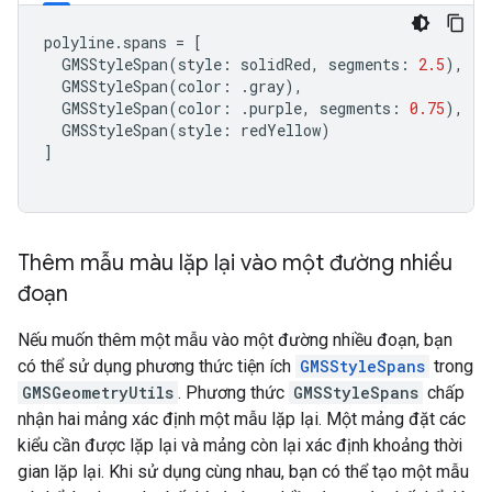
polyline
.
spans
=
[
GMSStyleSpan
(
style
:
solidRed
,
segments
:
2.5
),
GMSStyleSpan
(
color
:
.
gray
),
GMSStyleSpan
(
color
:
.
purple
,
segments
:
0.75
),
GMSStyleSpan
(
style
:
redYellow
)
]
Thêm mẫu màu lặp lại vào một đường nhiều
đoạn
Nếu muốn thêm một mẫu vào một đường nhiều đoạn, bạn
có thể sử dụng phương thức tiện ích
GMSStyleSpans
trong
GMSGeometryUtils
. Phương thức
GMSStyleSpans
chấp
nhận hai mảng xác định một mẫu lặp lại. Một mảng đặt các
kiểu cần được lặp lại và mảng còn lại xác định khoảng thời
gian lặp lại. Khi sử dụng cùng nhau, bạn có thể tạo một mẫu