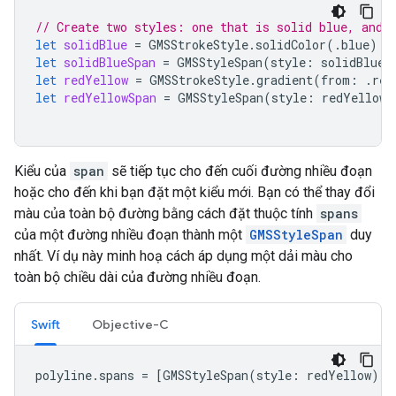
// Create two styles: one that is solid blue, and 
let
solidBlue
=
GMSStrokeStyle
.
solidColor
(.
blue
)
let
solidBlueSpan
=
GMSStyleSpan
(
style
:
solidBlue
)
let
redYellow
=
GMSStrokeStyle
.
gradient
(
from
:
.
red
let
redYellowSpan
=
GMSStyleSpan
(
style
:
redYellow
)
Kiểu của
span
sẽ tiếp tục cho đến cuối đường nhiều đoạn
hoặc cho đến khi bạn đặt một kiểu mới. Bạn có thể thay đổi
màu của toàn bộ đường bằng cách đặt thuộc tính
spans
của một đường nhiều đoạn thành một
GMSStyleSpan
duy
nhất. Ví dụ này minh hoạ cách áp dụng một dải màu cho
toàn bộ chiều dài của đường nhiều đoạn.
Swift
Objective-C
polyline
.
spans
=
[
GMSStyleSpan
(
style
:
redYellow
)]