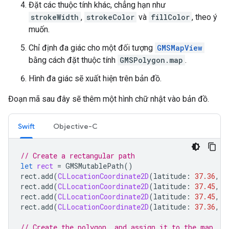
Đặt các thuộc tính khác, chẳng hạn như
strokeWidth
,
strokeColor
và
fillColor
, theo ý
muốn.
Chỉ định đa giác cho một đối tượng
GMSMapView
bằng cách đặt thuộc tính
GMSPolygon.map
.
Hình đa giác sẽ xuất hiện trên bản đồ.
Đoạn mã sau đây sẽ thêm một hình chữ nhật vào bản đồ.
Swift
Objective-C
// Create a rectangular path
let
rect
=
GMSMutablePath
()
rect
.
add
(
CLLocationCoordinate2D
(
latitude
:
37.36
,
l
rect
.
add
(
CLLocationCoordinate2D
(
latitude
:
37.45
,
l
rect
.
add
(
CLLocationCoordinate2D
(
latitude
:
37.45
,
l
rect
.
add
(
CLLocationCoordinate2D
(
latitude
:
37.36
,
l
// Create the polygon, and assign it to the map.