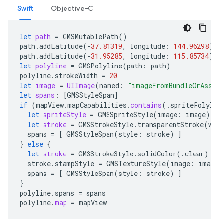
Swift
Objective-C
let
path
=
GMSMutablePath
()
path
.
addLatitude
(
-
37.81319
,
longitude
:
144.96298
)
path
.
addLatitude
(
-
31.95285
,
longitude
:
115.85734
)
let
polyline
=
GMSPolyline
(
path
:
path
)
polyline
.
strokeWidth
=
20
let
image
=
UIImage
(
named
:
"imageFromBundleOrAsse
let
spans
:
[
GMSStyleSpan
]
if
(
mapView
.
mapCapabilities
.
contains
(.
spritePolyli
let
spriteStyle
=
GMSSpriteStyle
(
image
:
image
)
let
stroke
=
GMSStrokeStyle
.
transparentStroke
(
wi
spans
=
[
GMSStyleSpan
(
style
:
stroke
)
]
}
else
{
let
stroke
=
GMSStrokeStyle
.
solidColor
(.
clear
)
stroke
.
stampStyle
=
GMSTextureStyle
(
image
:
image
spans
=
[
GMSStyleSpan
(
style
:
stroke
)
]
}
polyline
.
spans
=
spans
polyline
.
map
=
mapView