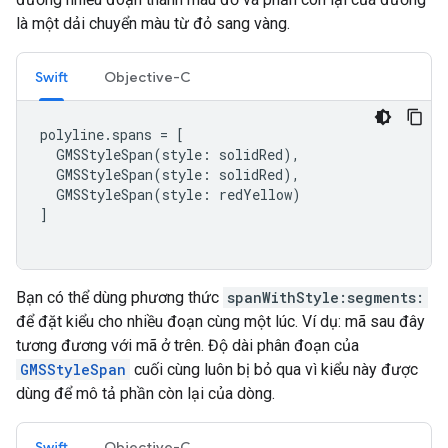
là một dải chuyển màu từ đỏ sang vàng.
Swift
Objective-C
polyline
.
spans
=
[
GMSStyleSpan
(
style
:
solidRed
),
GMSStyleSpan
(
style
:
solidRed
),
GMSStyleSpan
(
style
:
redYellow
)
]
Bạn có thể dùng phương thức
spanWithStyle:segments:
để đặt kiểu cho nhiều đoạn cùng một lúc. Ví dụ: mã sau đây
tương đương với mã ở trên. Độ dài phân đoạn của
GMSStyleSpan
cuối cùng luôn bị bỏ qua vì kiểu này được
dùng để mô tả phần còn lại của dòng.
Swift
Objective-C