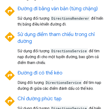
directions
Đường đi bằng văn bản (từng chặng)
Sử dụng đối tượng
DirectionsRenderer
để hiển
thị bảng điều khiển đường đi.
directions
Sử dụng điểm tham chiếu trong chỉ
đường
Sử dụng đối tượng
DirectionsService
để tìm
nạp đường đi cho một tuyến đường, bao gồm cả
điểm tham chiếu.
directions
Đường đi có thể kéo
Dùng đối tượng
DirectionsService
để tìm nạp
đường đi giữa các điểm đánh dấu có thể kéo.
directions
Chỉ đường phức tạp
Sử dụng đối tượng
DirectionsService
để hiển