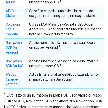
1
for iOS
un'applicazione iOS.
API Maps
Specifica e applica uno stile alla mappa da
Static
eseguire il rendering come immagine statica.
Soluzioni
Utilizza l'API Maps JavaScript e gli SDK per
per la
Android e iOS per applicare uno stile alle mappe
1
mobilità
nelle soluzioni per la mobilità.
Navigation
Applica uno stile alla mappa da visualizzare in
1
SDK for
un'app per Android.
Android
Navigation
Applica uno stile alla mappa da visualizzare in
1
SDK for iOS
un'applicazione iOS.
WebGL
Attiva le funzionalità WebGL utilizzando un ID
(mappe
mappa vettoriale JavaScript.
vettoriali)
1
L'utilizzo di un ID mappa in Maps SDK for Android, Maps
SDK for iOS, Navigation SDK for Android o Navigation SDK
for iOS attiva un caricamento mappa che viene addebitato