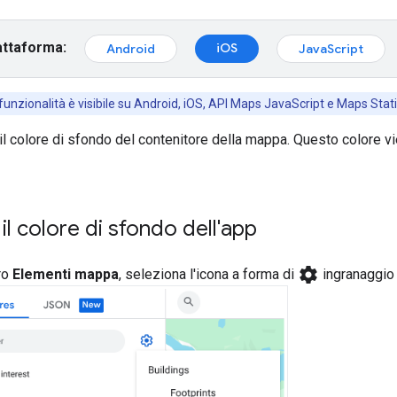
attaforma:
iOS
Android
JavaScript
 funzionalità è visibile su Android, iOS, API Maps JavaScript e Maps Stati
il colore di sfondo del contenitore della mappa. Questo colore v
il colore di sfondo dell'app
settings
ro
Elementi mappa
, seleziona l'icona a forma di
ingranaggio 