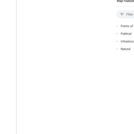
Controlli e gesti
Eventi
Dati sulla posizione
Geocodifica inversa
Disegna sulla mappa
Indicatori
indicatori avanzati
Eventi e gesti dell'indicatore
Finestre informative
Forme
Overlay del suolo
Livelli di riquadro
Librerie open source
Libreria utilità
Combina raccolta