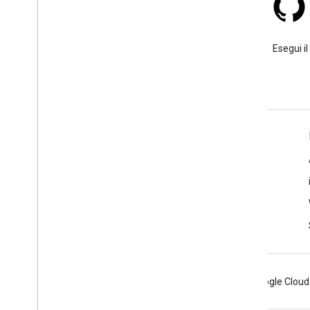
Stack Overflow
Fai una domanda sotto il tag
Esegui il
google-maps-sdk-ios.
Ulteriori informazioni
Domande frequenti
Esploratore delle funzionalità
Places SDK for iOS
Android
Chrome
Firebase
Google Cloud