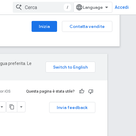
/
Accedi
Inizia
Contatta vendite
ngua preferita. Le
or iOS
Questa pagina è stata utile?
Invia feedback