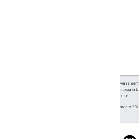
Salvo quando diversamente 
codice sono concessi in b
delle sue consociate.
Ultimo aggiornamento 202