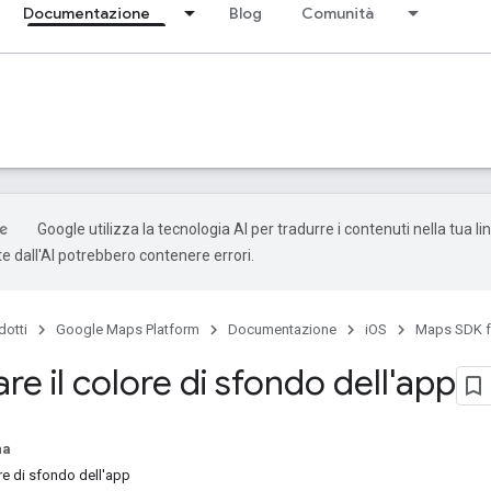
Documentazione
Blog
Comunità
Google utilizza la tecnologia AI per tradurre i contenuti nella tua li
e dall'AI potrebbero contenere errori.
dotti
Google Maps Platform
Documentazione
iOS
Maps SDK f
re il colore di sfondo dell'app
na
re di sfondo dell'app