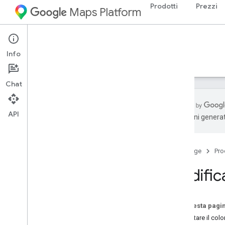
Prodotti
Prezzi
Maps Platform
iOS
Maps SDK for iOS
Info
Guide
Riferimento
Esempi
Risorse
Chat
API
traduzioni generat
Maps SDK for i
OS
Panoramica
Home page
Pro
Configurazione
Modifica
Configura Maps SDK for i
OS
Configurare un progetto Xcode
Versioni
Su questa pagi
Impostare il colo