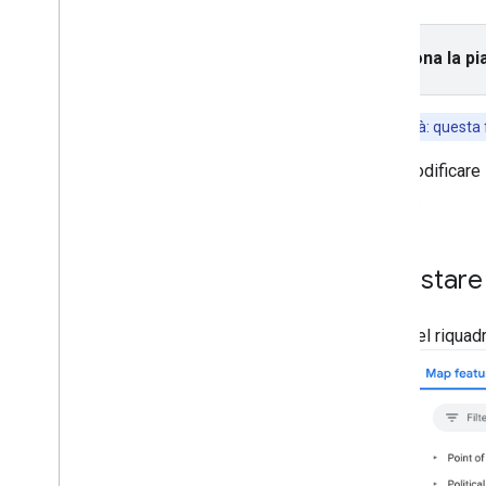
Tutorial
Aggiungere una mappa con un
indicatore
Seleziona la pi
Selezione del luogo attuale
Crea una mappa
Disponibilità: questa
Aggiungere una mappa
Puoi modificare 
Configurare una mappa
riquadri.
Coordinate mappa e riquadri
Attività e altri punti d'interesse
Street View
Impostare 
Avvia Google Maps
Personalizzare le mappe
Panoramica
Nel riquad
Gestire gli ID mappa
Personalizzazione delle mappe
basata su cloud
Panoramica
Inizia
Creare e utilizzare gli stili di