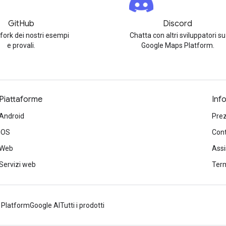
GitHub
Discord
 fork dei nostri esempi
Chatta con altri sviluppatori su
e provali.
Google Maps Platform.
Piattaforme
Inf
Android
Prez
iOS
Cont
Web
Ass
Servizi web
Term
 Platform
Google AI
Tutti i prodotti