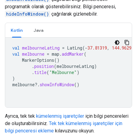
programatik olarak gösterebilirsiniz. Bilgi penceresi,
hideInfoWindow()
çağrılarak gizlenebilir.
Kotlin
Java
val
melbourneLatLng
=
LatLng
(
-
37.81319
,
144.96298
)
val
melbourne
=
map
.
addMarker
(
MarkerOptions
()
.
position
(
melbourneLatLng
)
.
title
(
"Melbourne"
)
)
melbourne
?.
showInfoWindow
()
Ayrıca, tek tek
kümelenmiş işaretçiler
için bilgi pencereleri
de oluşturabilirsiniz.
Tek tek kümelenmiş işaretçiler için
bilgi penceresi ekleme
kılavuzunu okuyun.