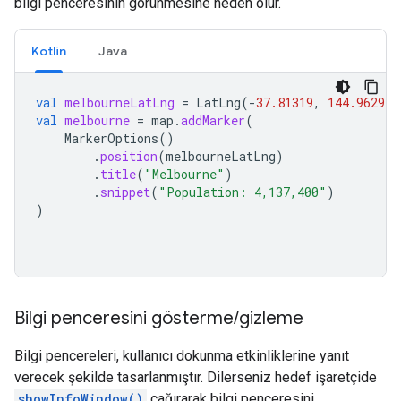
bilgi penceresinin görünmesine neden olur.
Kotlin
Java
val
melbourneLatLng
=
LatLng
(
-
37.81319
,
144.96298
)
val
melbourne
=
map
.
addMarker
(
MarkerOptions
()
.
position
(
melbourneLatLng
)
.
title
(
"Melbourne"
)
.
snippet
(
"Population: 4,137,400"
)
)
Bilgi penceresini gösterme
/
gizleme
Bilgi pencereleri, kullanıcı dokunma etkinliklerine yanıt
verecek şekilde tasarlanmıştır. Dilerseniz hedef işaretçide
showInfoWindow()
çağırarak bilgi penceresini