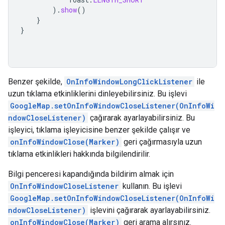
).
show
()
}
}
Benzer şekilde,
OnInfoWindowLongClickListener
ile
uzun tıklama etkinliklerini dinleyebilirsiniz. Bu işlevi
GoogleMap.setOnInfoWindowCloseListener(OnInfoWi
ndowCloseListener)
çağırarak ayarlayabilirsiniz. Bu
işleyici, tıklama işleyicisine benzer şekilde çalışır ve
onInfoWindowClose(Marker)
geri çağırmasıyla uzun
tıklama etkinlikleri hakkında bilgilendirilir.
Bilgi penceresi kapandığında bildirim almak için
OnInfoWindowCloseListener
kullanın. Bu işlevi
GoogleMap.setOnInfoWindowCloseListener(OnInfoWi
ndowCloseListener)
işlevini çağırarak ayarlayabilirsiniz.
onInfoWindowClose(Marker)
geri arama alırsınız.