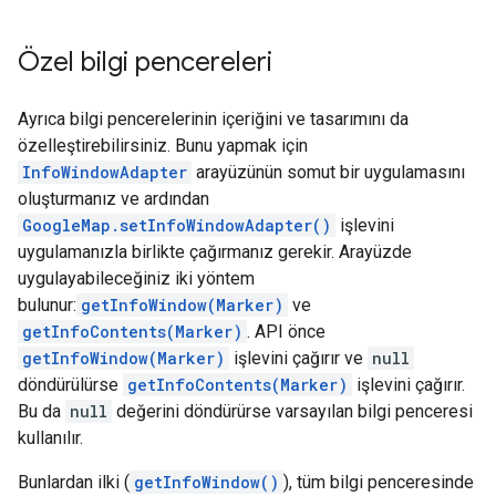
Özel bilgi pencereleri
Ayrıca bilgi pencerelerinin içeriğini ve tasarımını da
özelleştirebilirsiniz. Bunu yapmak için
InfoWindowAdapter
arayüzünün somut bir uygulamasını
oluşturmanız ve ardından
GoogleMap.setInfoWindowAdapter()
işlevini
uygulamanızla birlikte çağırmanız gerekir. Arayüzde
uygulayabileceğiniz iki yöntem
bulunur:
getInfoWindow(Marker)
ve
getInfoContents(Marker)
. API önce
getInfoWindow(Marker)
işlevini çağırır ve
null
döndürülürse
getInfoContents(Marker)
işlevini çağırır.
Bu da
null
değerini döndürürse varsayılan bilgi penceresi
kullanılır.
Bunlardan ilki (
getInfoWindow()
), tüm bilgi penceresinde