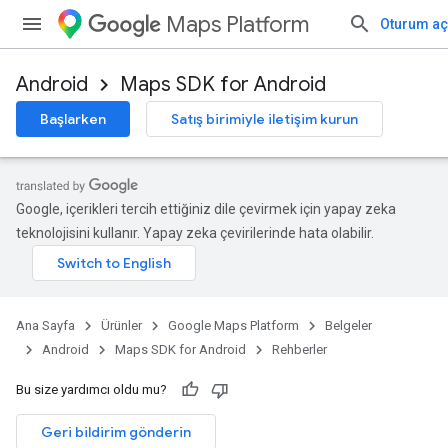
Maps Platform
Oturum aç
Android
Maps SDK for Android
Başlarken
Satış birimiyle iletişim kurun
Google, içerikleri tercih ettiğiniz dile çevirmek için yapay zeka
teknolojisini kullanır. Yapay zeka çevirilerinde hata olabilir.
Ana Sayfa
Ürünler
Google Maps Platform
Belgeler
Android
Maps SDK for Android
Rehberler
Bu size yardımcı oldu mu?
Geri bildirim gönderin