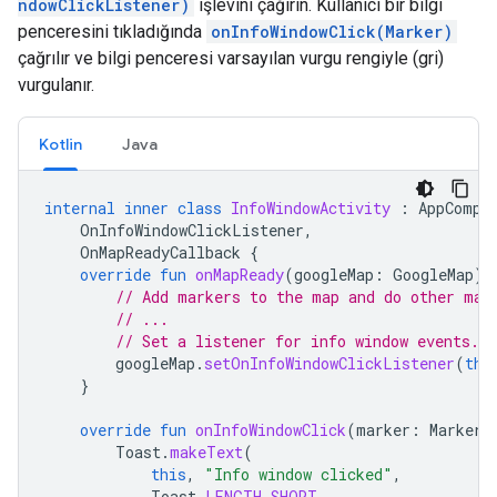
ndowClickListener)
işlevini çağırın. Kullanıcı bir bilgi
penceresini tıkladığında
onInfoWindowClick(Marker)
çağrılır ve bilgi penceresi varsayılan vurgu rengiyle (gri)
vurgulanır.
Kotlin
Java
internal
inner
class
InfoWindowActivity
:
AppCompa
OnInfoWindowClickListener
,
OnMapReadyCallback
{
override
fun
onMapReady
(
googleMap
:
GoogleMap
)
// Add markers to the map and do other map
// ...
// Set a listener for info window events.
googleMap
.
setOnInfoWindowClickListener
(
thi
}
override
fun
onInfoWindowClick
(
marker
:
Marker
)
Toast
.
makeText
(
this
,
"Info window clicked"
,
Toast
.
LENGTH_SHORT