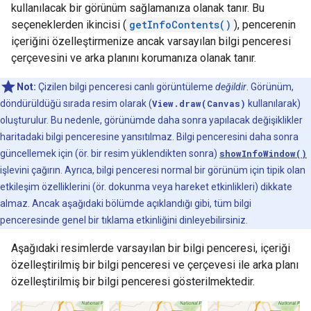
kullanılacak bir görünüm sağlamanıza olanak tanır. Bu
seçeneklerden ikincisi (
getInfoContents()
), pencerenin
içeriğini özelleştirmenize ancak varsayılan bilgi penceresi
çerçevesini ve arka planını korumanıza olanak tanır.
Not:
Çizilen bilgi penceresi canlı görüntüleme
değildir
. Görünüm,
döndürüldüğü sırada resim olarak (
View.draw(Canvas)
kullanılarak)
oluşturulur. Bu nedenle, görünümde daha sonra yapılacak değişiklikler
haritadaki bilgi penceresine yansıtılmaz. Bilgi penceresini daha sonra
güncellemek için (ör. bir resim yüklendikten sonra)
showInfoWindow()
işlevini çağırın. Ayrıca, bilgi penceresi normal bir görünüm için tipik olan
etkileşim özelliklerini (ör. dokunma veya hareket etkinlikleri) dikkate
almaz. Ancak aşağıdaki bölümde açıklandığı gibi, tüm bilgi
penceresinde genel bir tıklama etkinliğini dinleyebilirsiniz.
Aşağıdaki resimlerde varsayılan bir bilgi penceresi, içeriği
özelleştirilmiş bir bilgi penceresi ve çerçevesi ile arka planı
özelleştirilmiş bir bilgi penceresi gösterilmektedir.