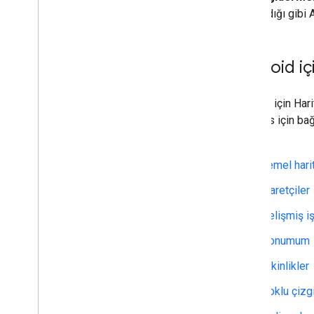
açıklandığı gibi
Android iç
Android için Har
referans için bağ
bakın.
Temel hari
İşaretçiler
Gelişmiş iş
Konumum
Etkinlikler
Çoklu çizgi