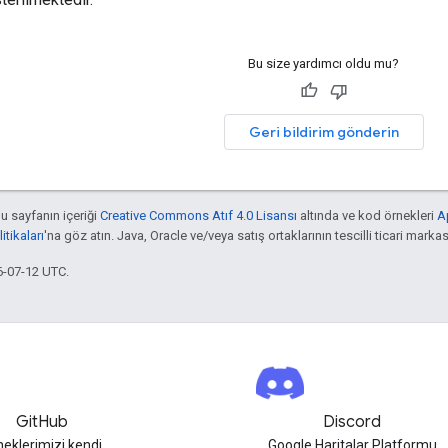
Bu size yardımcı oldu mu?
Geri bildirim gönderin
bu sayfanın içeriği
Creative Commons Atıf 4.0 Lisansı
altında ve kod örnekleri
A
tikaları
'na göz atın. Java, Oracle ve/veya satış ortaklarının tescilli ticari markas
6-07-12 UTC.
GitHub
Discord
neklerimizi kendi
Google Haritalar Platformu