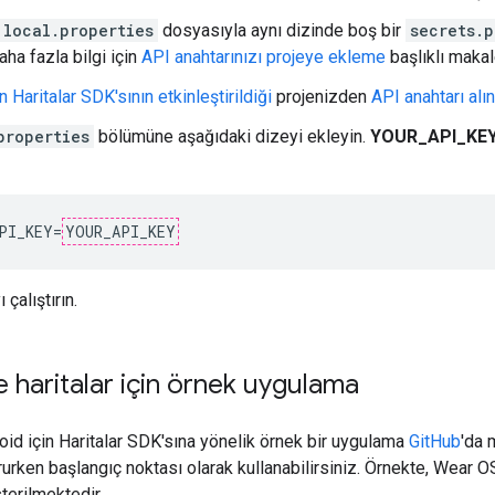
local.properties
dosyasıyla aynı dizinde boş bir
secrets.p
ha fazla bilgi için
API anahtarınızı projeye ekleme
başlıklı makal
n Haritalar SDK'sının etkinleştirildiği
projenizden
API anahtarı alın
properties
bölümüne aşağıdaki dizeyi ekleyin.
YOUR_API_KE
PI_KEY=
YOUR_API_KEY
çalıştırın.
 haritalar için örnek uygulama
id için Haritalar SDK'sına yönelik örnek bir uygulama
GitHub
'da 
urken başlangıç noktası olarak kullanabilirsiniz. Örnekte, Wear OS
terilmektedir.