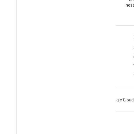
soru sorun.
hesa
Daha Fazla Bilgi
SSS
Özellik Gezgini
Android için Yerler SDK'sı
Android
Chrome
Firebase
Google Cloud
Şartlar
Gizlilik
Manage cookies