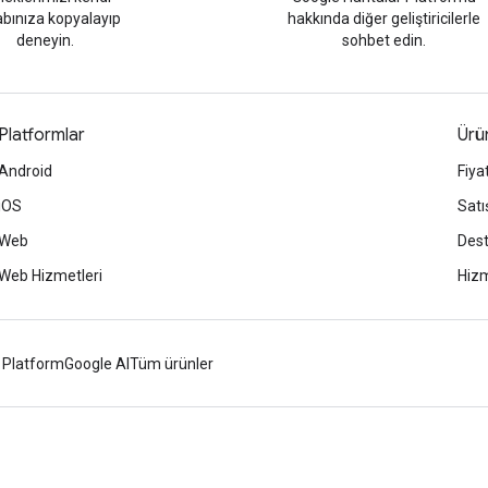
bınıza kopyalayıp
hakkında diğer geliştiricilerle
deneyin.
sohbet edin.
Platformlar
Ürün
Android
Fiya
iOS
Satı
Web
Des
Web Hizmetleri
Hizm
 Platform
Google AI
Tüm ürünler