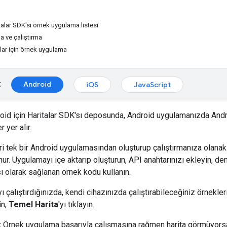
talar SDK'sı örnek uygulama listesi
a ve çalıştırma
lar için örnek uygulama
:
Android
iOS
JavaScript
roid için Haritalar SDK'sı deposunda, Android uygulamanızda Androi
 yer alır.
i tek bir Android uygulamasından oluşturup çalıştırmanıza olanak
ur. Uygulamayı içe aktarıp oluşturun, API anahtarınızı ekleyin, d
ı olarak sağlanan örnek kodu kullanın.
çalıştırdığınızda, kendi cihazınızda çalıştırabileceğiniz örnekleri
in,
Temel Harita
'yı tıklayın.
:
Örnek uygulama başarıyla çalışmasına rağmen harita görmüyor