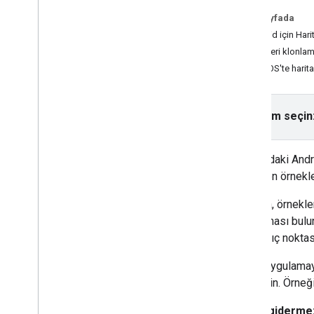
Poligonlar
Bu sayfada
Android için Hari
Codelab'ler ve Eğiticiler
Örnekleri klonlam
Android uygulamanıza harita ekleme
(Compose ile Kotlin)
Wear OS'te harita
Android uygulamanıza (Views ile Kotlin)
harita ekleme
İşaretçisi olan harita
Platform seçin
Rotaları ve bölgeleri temsil eden çoklu
çizgiler ve poligonlar
Geçerli Yeri Seçin
GitHub
'daki And
Android'de AR'de yakındaki yerleri
gösteren örnekler
göster (Kotlin)
Depoda, örnekler
uygulaması bulun
başlangıç noktas
Örnek uygulamayı 
belirleyin. Örneğ
Sorun giderme