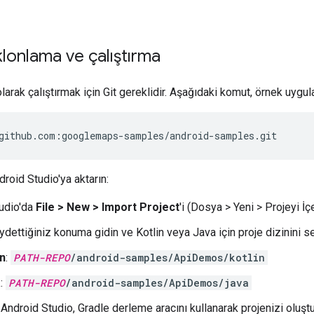
klonlama ve çalıştırma
olarak çalıştırmak için Git gereklidir. Aşağıdaki komut, örnek uyg
github.com:googlemaps-samples/android-samples.git
roid Studio'ya aktarın:
udio'da
File > New > Import Project
'i (Dosya > Yeni > Projeyi İç
dettiğiniz konuma gidin ve Kotlin veya Java için proje dizinini se
in
:
PATH-REPO
/android-samples/ApiDemos/kotlin
a
:
PATH-REPO
/android-samples/ApiDemos/java
. Android Studio, Gradle derleme aracını kullanarak projenizi oluştu