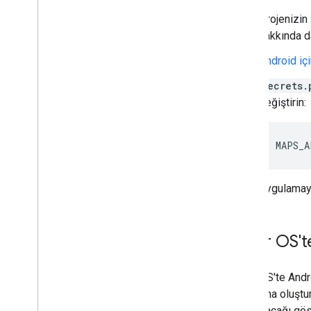
Projenizin
hakkında da
Android içi
secrets.
değiştirin:
MAPS_A
Uygulamayı 
Wear OS'te
Wear OS'te Andro
uygulama oluştur
ayarlanacağı gös