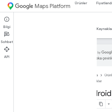
Ürünler
Fiyatland
Maps Platform
Android
Maps SDK for Android
Bilgi
Rehberler
Başvuru Kaynakları
Örnekler
Kaynakla
Sohbet
API
Yapay zeka çevirile
Örnekler
Genel bakış
Ana Sayfa
Ürünl
Temel Harita
Örnekler
İşaretçiler
Gelişmiş İşaretçiler
Android 
Konumum
Etkinlikler
Çoklu çizgiler