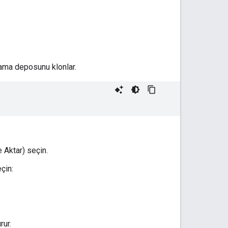
ulama deposunu klonlar.
e Aktar) seçin.
çin:
rur.