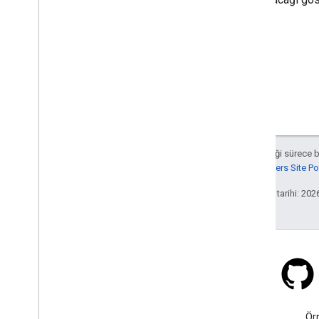
Aksi belirtilmediği sürece 
Google Developers Site Poli
Son güncelleme tarihi: 202
Stack Overflow
google-maps etiketi altında
Ör