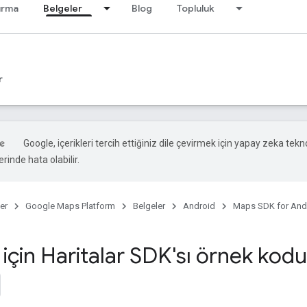
ırma
Belgeler
Blog
Topluluk
r
Google, içerikleri tercih ettiğiniz dile çevirmek için yapay zeka teknol
rinde hata olabilir.
er
Google Maps Platform
Belgeler
Android
Maps SDK for And
için Haritalar SDK'sı örnek kodu