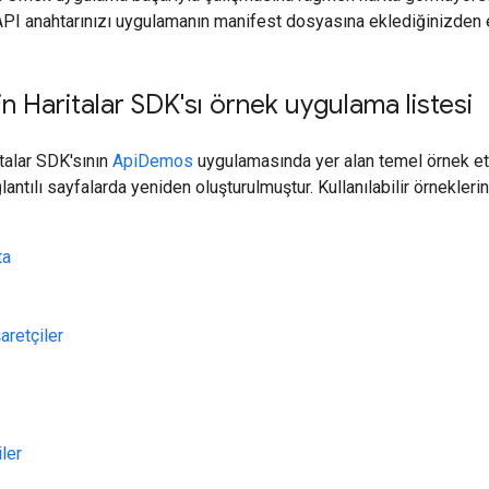
 API anahtarınızı uygulamanın manifest dosyasına eklediğinizden 
in Haritalar SDK'sı örnek uygulama listesi
italar SDK'sının
ApiDemos
uygulamasında yer alan temel örnek etki
lantılı sayfalarda yeniden oluşturulmuştur. Kullanılabilir örneklerin
ta
aretçiler
ler