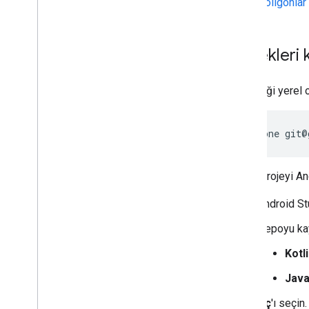
Poligonlar
Örnekleri 
Bu örneği yerel 
git clone git@
Örnek projeyi And
Android St
Depoyu kay
Kotl
Jav
Aç
'ı seçin