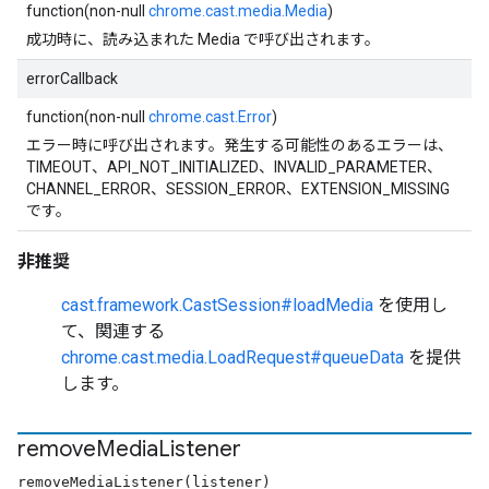
function(non-null
chrome.cast.media.Media
)
成功時に、読み込まれた Media で呼び出されます。
errorCallback
function(non-null
chrome.cast.Error
)
エラー時に呼び出されます。発生する可能性のあるエラーは、
TIMEOUT、API_NOT_INITIALIZED、INVALID_PARAMETER、
CHANNEL_ERROR、SESSION_ERROR、EXTENSION_MISSING
です。
非推奨
cast.framework.CastSession#loadMedia
を使用し
て、関連する
chrome.cast.media.LoadRequest#queueData
を提供
します。
remove
Media
Listener
removeMediaListener(listener)