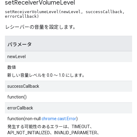
set
Receiver
Volume
Level
setReceiverVolumeLevel(newLevel, successCallback,
errorCallback)
レシーバーの音量を設定します。
パラメータ
newLevel
数値
新しい音量レベルを 0.0 ～ 1.0 にします。
successCallback
function()
errorCallback
function(non-null
chrome.cast.Error
)
発生する可能性のあるエラーは、TIMEOUT、
API_NOT_INITIALIZED、INVALID_PARAMETER、