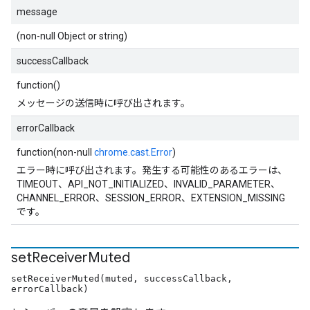
message
(non-null Object or string)
successCallback
function()
メッセージの送信時に呼び出されます。
errorCallback
function(non-null
chrome.cast.Error
)
エラー時に呼び出されます。発生する可能性のあるエラーは、
TIMEOUT、API_NOT_INITIALIZED、INVALID_PARAMETER、
CHANNEL_ERROR、SESSION_ERROR、EXTENSION_MISSING
です。
set
Receiver
Muted
setReceiverMuted(muted, successCallback,
errorCallback)