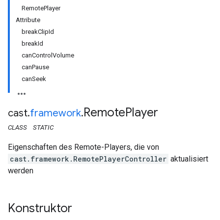
RemotePlayer
Attribute
breakClipId
breakId
canControlVolume
canPause
canSeek
Remote
Player
cast
.
framework
.
CLASS
STATIC
Eigenschaften des Remote-Players, die von
cast.framework.RemotePlayerController
aktualisiert
werden
Konstruktor