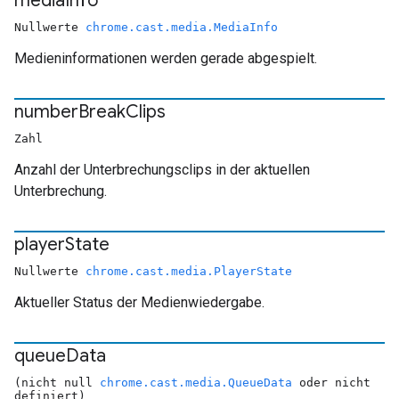
media
Info
Nullwerte
chrome.cast.media.MediaInfo
Medieninformationen werden gerade abgespielt.
number
Break
Clips
Zahl
Anzahl der Unterbrechungsclips in der aktuellen
Unterbrechung.
player
State
Nullwerte
chrome.cast.media.PlayerState
Aktueller Status der Medienwiedergabe.
queue
Data
(nicht null
chrome.cast.media.QueueData
oder nicht
definiert)