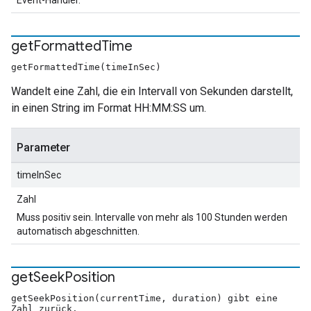
Event-Handler.
get
Formatted
Time
getFormattedTime(timeInSec)
Wandelt eine Zahl, die ein Intervall von Sekunden darstellt,
in einen String im Format HH:MM:SS um.
Parameter
timeInSec
Zahl
Muss positiv sein. Intervalle von mehr als 100 Stunden werden
automatisch abgeschnitten.
get
Seek
Position
getSeekPosition(currentTime, duration) gibt eine
Zahl zurück.