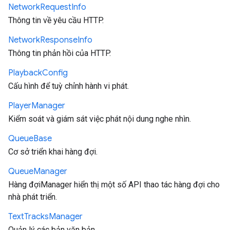
Network
Request
Info
Thông tin về yêu cầu HTTP.
Network
Response
Info
Thông tin phản hồi của HTTP.
Playback
Config
Cấu hình để tuỳ chỉnh hành vi phát.
Player
Manager
Kiểm soát và giám sát việc phát nội dung nghe nhìn.
Queue
Base
Cơ sở triển khai hàng đợi.
Queue
Manager
Hàng đợiManager hiển thị một số API thao tác hàng đợi cho
nhà phát triển.
Text
Tracks
Manager
Quản lý các bản văn bản.