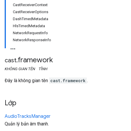
CastReceiverContext
CastReceiverOptions
DashTimedMetadata
HlsTimedMetadata
NetworkRequestInfo
NetworkResponseInfo
framework
cast
.
KHÔNG GIAN TÊN
TĨNH
Đây là không gian tên
cast.framework
.
Lớp
Audio
Tracks
Manager
Quản lý bản âm thanh.