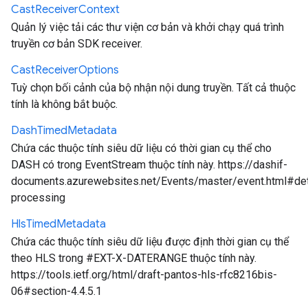
Cast
Receiver
Context
Quản lý việc tải các thư viện cơ bản và khởi chạy quá trình
truyền cơ bản SDK receiver.
Cast
Receiver
Options
Tuỳ chọn bối cảnh của bộ nhận nội dung truyền. Tất cả thuộc
tính là không bắt buộc.
Dash
Timed
Metadata
Chứa các thuộc tính siêu dữ liệu có thời gian cụ thể cho
DASH có trong EventStream thuộc tính này. https://dashif-
documents.azurewebsites.net/Events/master/event.html#det
processing
Hls
Timed
Metadata
Chứa các thuộc tính siêu dữ liệu được định thời gian cụ thể
theo HLS trong #EXT-X-DATERANGE thuộc tính này.
https://tools.ietf.org/html/draft-pantos-hls-rfc8216bis-
06#section-4.4.5.1