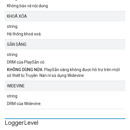
Không bảo vệ nội dung.
KHOÁ XÓA
string
Hệ thống khoá xoá.
SẴN SÀNG
string
DRM của PlaySẵn có.
KHÔNG DÙNG NỮA
: PlaySẵn sàng không được hỗ trợ trên một
số thiết bị Truyền. Năn nỉ sử dụng Widevine.
WIDEVINE
string
DRM của Widevine.
Logger
Level