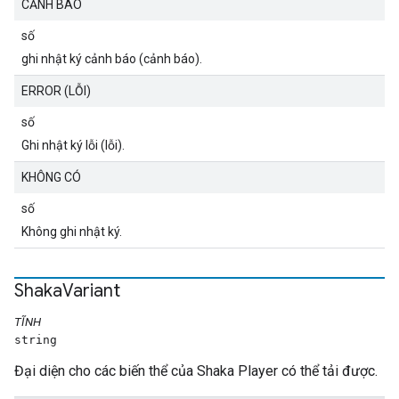
CẢNH BÁO
số
ghi nhật ký cảnh báo (cảnh báo).
ERROR (LỖI)
số
Ghi nhật ký lỗi (lỗi).
KHÔNG CÓ
số
Không ghi nhật ký.
Shaka
Variant
TĨNH
string
Đại diện cho các biến thể của Shaka Player có thể tải được.