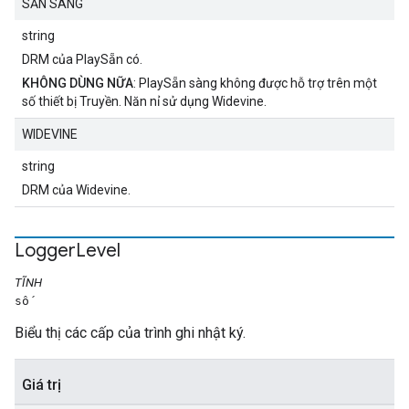
SẴN SÀNG
string
DRM của PlaySẵn có.
KHÔNG DÙNG NỮA
: PlaySẵn sàng không được hỗ trợ trên một
số thiết bị Truyền. Năn nỉ sử dụng Widevine.
WIDEVINE
string
DRM của Widevine.
Logger
Level
TĨNH
số
Biểu thị các cấp của trình ghi nhật ký.
Giá trị