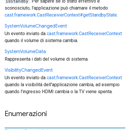
isStandby
. Per sapere se lo stato effettivo è
sconosciuto, l'applicazione può chiamare il metodo
cast.framework.CastReceiverContext#getStandbyState
.
System
Volume
Changed
Event
Un evento inviato da
cast.framework.CastReceiverContext
quando il volume di sistema cambia.
System
Volume
Data
Rappresenta i dati del volume di sistema.
Visibility
Changed
Event
Un evento inviato da
cast.framework.CastReceiverContext
quando la visibilità dell'applicazione cambia, ad esempio
quando l'ingresso HDMI cambia o la TV viene spenta.
Enumerazioni