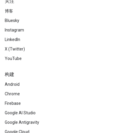
关注
博客
Bluesky
Instagram
LinkedIn
X (Twitter)
YouTube
构建
Android
Chrome
Firebase
Google AI Studio
Google Antigravity
Google Cloud