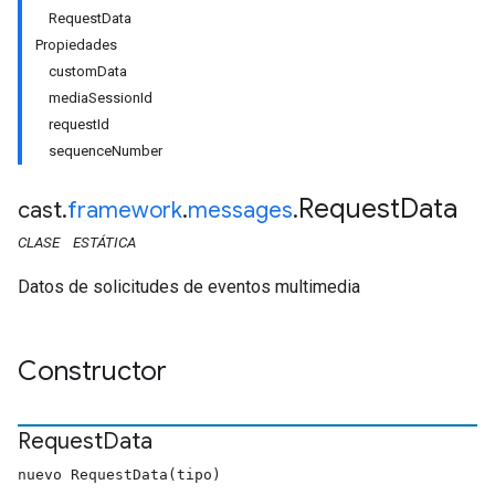
RequestData
Propiedades
customData
mediaSessionId
requestId
sequenceNumber
Request
Data
cast
.
framework
.
messages
.
CLASE
ESTÁTICA
Datos de solicitudes de eventos multimedia
Constructor
Request
Data
nuevo RequestData(tipo)